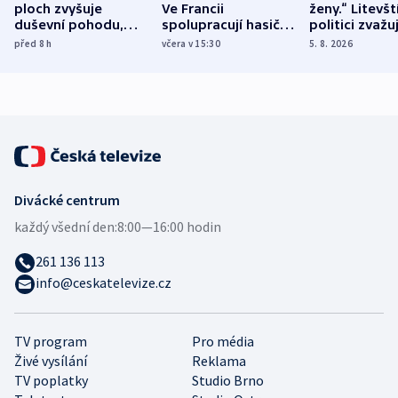
ploch zvyšuje
Ve Francii
ženy.“ Litevšt
duševní pohodu,
spolupracují hasiči z
politici zvažuj
ukázala
různých zemí
dohodu o
před 8
h
včera v 15:30
5. 8. 2026
mezinárodní studie
demografii
Divácké centrum
každý všední den:
8:00—16:00 hodin
261 136 113
info@ceskatelevize.cz
TV program
Pro média
Živé vysílání
Reklama
TV poplatky
Studio Brno