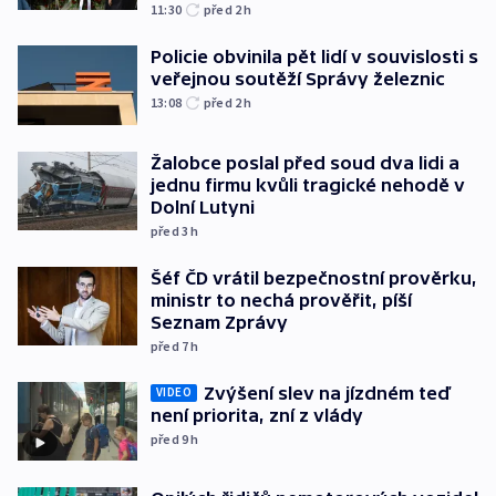
11:30
před 2
h
Policie obvinila pět lidí v souvislosti s
veřejnou soutěží Správy železnic
13:08
před 2
h
Žalobce poslal před soud dva lidi a
jednu firmu kvůli tragické nehodě v
Dolní Lutyni
před 3
h
Šéf ČD vrátil bezpečnostní prověrku,
ministr to nechá prověřit, píší
Seznam Zprávy
před 7
h
Zvýšení slev na jízdném teď
VIDEO
není priorita, zní z vlády
před 9
h