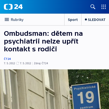
Sport
SLEDOVAT
Rubriky
Ombudsman: dětem na
psychiatrii nelze upřít
kontakt s rodiči
ČT24
7. 5. 2012
7. 5. 2012
|
Zdroj:
ČT24