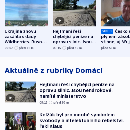
Ukrajina znovu
Hejtmani řeší
Česko 
VIDEO
zasáhla sklady
chybějící peníze na
plynem zásob
Wildberries. Rusové
opravu silnic. Jsou
stihne, ujišťu
útočili v Charkovské
nenárokové, namítá
expert. Sníže
09:02
před 16
m
09:15
před 50
m
před 51
m
oblasti
ministerstvo
však slíbit ne
Aktuálně z rubriky
Domácí
Hejtmani řeší chybějící peníze na
opravu silnic. Jsou nenárokové,
namítá ministerstvo
09:15
před 50
m
Knížák byl pro mnohé symbolem
svobody a intelektuálního rebelství,
řekl Klaus