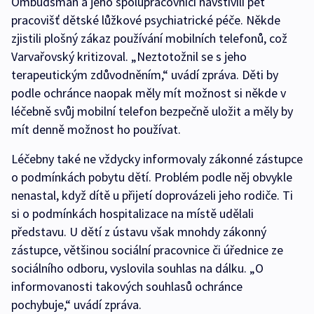
Ombudsman a jeho spolupracovníci navštívili pět
pracovišť dětské lůžkové psychiatrické péče. Někde
zjistili plošný zákaz používání mobilních telefonů, což
Varvařovský kritizoval. „Neztotožnil se s jeho
terapeutickým zdůvodněním,“ uvádí zpráva. Děti by
podle ochránce naopak měly mít možnost si někde v
léčebně svůj mobilní telefon bezpečně uložit a měly by
mít denně možnost ho používat.
Léčebny také ne vždycky informovaly zákonné zástupce
o podmínkách pobytu dětí. Problém podle něj obvykle
nenastal, když dítě u přijetí doprovázeli jeho rodiče. Ti
si o podmínkách hospitalizace na místě udělali
představu. U dětí z ústavu však mnohdy zákonný
zástupce, většinou sociální pracovnice či úřednice ze
sociálního odboru, vyslovila souhlas na dálku. „O
informovanosti takových souhlasů ochránce
pochybuje,“ uvádí zpráva.