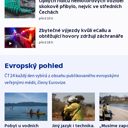
Opilých řidičů nemotorových vozidel
skokově přibylo, nejvíc ve středních
Čechách
před 10
h
Zbytečné výjezdy kvůli eCallu a
obtěžující hovory zdržují záchranáře
před 18
h
Evropský pohled
ČT24 každý den vybírá z obsahu publikovaného evropskými
veřejnými médii, členy Eurovize.
Pobyt u vodních
Jiný jazyk i technika.
„Musíme zapo