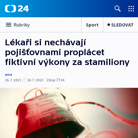
Sport
SLEDOVAT
Rubriky
Lékaři si nechávají
pojišťovnami proplácet
fiktivní výkony za stamiliony
ama
16. 7. 2013
16. 7. 2013
|
Zdroj:
ČT24