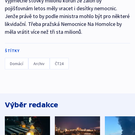
Výjimečně stovky milionů korun ze záloh by
pojišťovnám letos měly vracet i desítky nemocnic.
Jenže právě to by podle ministra mohlo být pro některé
likvidační. Třeba pražská Nemocnice Na Homolce by
měla vrátit více než tři sta milionů.
ŠTÍTKY
Domácí
Archiv
ČT24
Výběr redakce