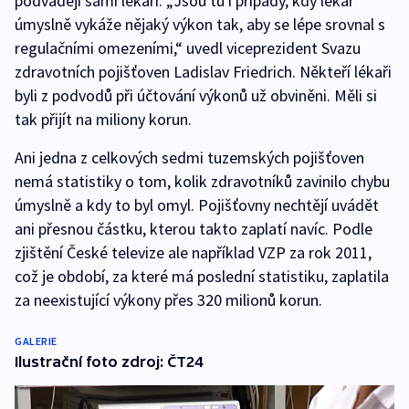
podvádějí sami lékaři. „Jsou tu i případy, kdy lékař
úmyslně vykáže nějaký výkon tak, aby se lépe srovnal s
regulačními omezeními,“ uvedl viceprezident Svazu
zdravotních pojišťoven Ladislav Friedrich. Někteří lékaři
byli z podvodů při účtování výkonů už obviněni. Měli si
tak přijít na miliony korun.
Ani jedna z celkových sedmi tuzemských pojišťoven
nemá statistiky o tom, kolik zdravotníků zavinilo chybu
úmyslně a kdy to byl omyl. Pojišťovny nechtějí uvádět
ani přesnou částku, kterou takto zaplatí navíc. Podle
zjištění České televize ale například VZP za rok 2011,
což je období, za které má poslední statistiku, zaplatila
za neexistující výkony přes 320 milionů korun.
GALERIE
Ilustrační foto zdroj: ČT24