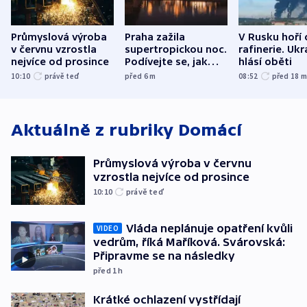
Průmyslová výroba
Praha zažila
V Rusku hoří 
v červnu vzrostla
supertropickou noc.
rafinerie. Ukr
nejvíce od prosince
Podívejte se, jak
hlásí oběti
bylo u vás
10:10
právě teď
před 6
m
08:52
před 18
Aktuálně z rubriky
Domácí
Průmyslová výroba v červnu
vzrostla nejvíce od prosince
10:10
právě teď
Vláda neplánuje opatření kvůli
VIDEO
vedrům, říká Maříková. Svárovská:
Připravme se na následky
před 1
h
Krátké ochlazení vystřídají