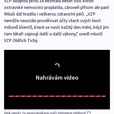
VZP údajnou pitvu za bezmála deset tisíc korun
ostravské nemocnici proplatila, zároveň přitom ale paní
Miluši dál hradila i veškerou zdravotní péči. „VZP
nemůže neustále prověřovat účty všech svých šesti
milionů klientů, které se navíc každý den mění, když jim
tam lékaři zapisují další a další výkony,“ uvedl mluvčí
VZP Oldřich Tichý.
Nahrávám video
Únik peněz za neoprávněnou péči tématem Událostí