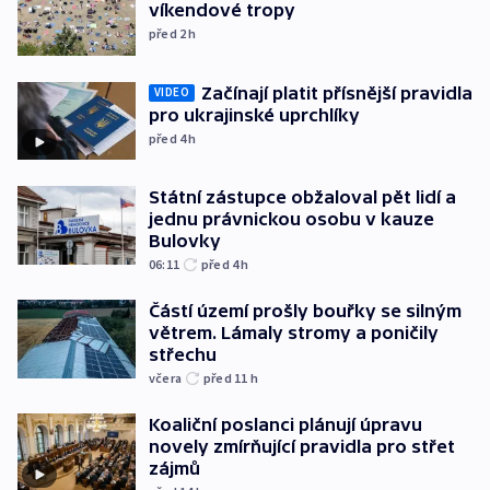
víkendové tropy
před 2
h
Začínají platit přísnější pravidla
VIDEO
pro ukrajinské uprchlíky
před 4
h
Státní zástupce obžaloval pět lidí a
jednu právnickou osobu v kauze
Bulovky
06:11
před 4
h
Částí území prošly bouřky se silným
větrem. Lámaly stromy a poničily
střechu
včera
před 11
h
Koaliční poslanci plánují úpravu
novely zmírňující pravidla pro střet
zájmů