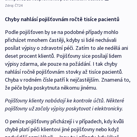
Zdroj:
ČT24
Chyby nahlásí pojišťovnám ročtě tisíce pacientů
Podle pojišťoven by se na podobné případy mohlo
přicházet mnohem častěji, kdyby si lidé nechávali
posílat výpisy o zdravotní péči. Zatím to ale nedělá ani
deset procent klientů. Pojišťovny sice posílají lidem
výpisy zdarma, ale pouze na požádání. I tak chyby
nahlásí ročně pojišťovnám stovky až tisíce pacientů.
Chyba v rodném čísle patří k nejčastějším. Znamená to,
že péče byla poskytnuta někomu jinému.
Pojišťovny klienty nabádají ke kontrole účtů. Některé
pojišťovny už začaly výpisy poskytovat i elektronicky.
O peníze pojišťovny přicházejí i v případech, kdy kvůli
chybě platí péči klientovi jiné pojišťovny nebo když