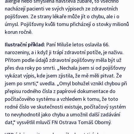
alergie nebo smyšlená návštěva zubaře, to všechno
nacházejí pacienti ve svých výpisech ze zdravotních
pojišťoven. Ze strany lékaře může jít o chybu, ale i o
úmysl. Pojišťovny kvůli tomu přicházejí o stovky milionů
korun ročně.
Ilustrační příklad:
Paní Miluše letos oslavila 66.
narozeniny, a i když ji trápí zdravotní potíže, je naživu.
Přitom podle údajů zdravotní pojišťovny měla být už
přes dva roky po smrti. „Nechala jsem si od pojišťovny
vykázat výpis, kde jsem zjistila, že mě měli pitvat. Že
jsem po smrti,“ uvedla. „Omyl bohužel vznikl chybou při
přepisu rodného čísla z papírové dokumentace do
počítačového systému a vzhledem k tomu, že toto
rodné číslo ve skutečnosti existuje, počítačový systém
to nevyhodnotil jako chybu a umožnil další zadávání
dat,“ vysvětlil mluvčí FN Ostrava Tomáš Oborný.