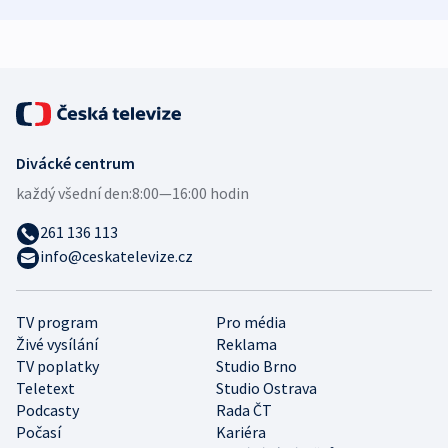
demografii
Ruska
Divácké centrum
každý všední den:
8:00—16:00 hodin
261 136 113
info@ceskatelevize.cz
TV program
Pro média
Živé vysílání
Reklama
TV poplatky
Studio Brno
Teletext
Studio Ostrava
Podcasty
Rada ČT
Počasí
Kariéra