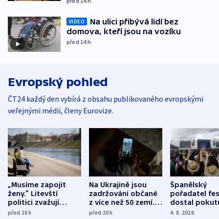
před 14
h
Na ulici přibývá lidí bez
VIDEO
domova, kteří jsou na vozíku
před 14
h
Evropský pohled
ČT24 každý den vybírá z obsahu publikovaného evropskými
veřejnými médii, členy Eurovize.
„Musíme zapojit
Na Ukrajině jsou
Španělský
ženy.“ Litevští
zadržováni občané
pořadatel fes
politici zvažují
z více než 50 zemí.
dostal pokut
dohodu o
Bojovali na straně
nekalé prakti
před 18
h
před 20
h
4. 8. 2026