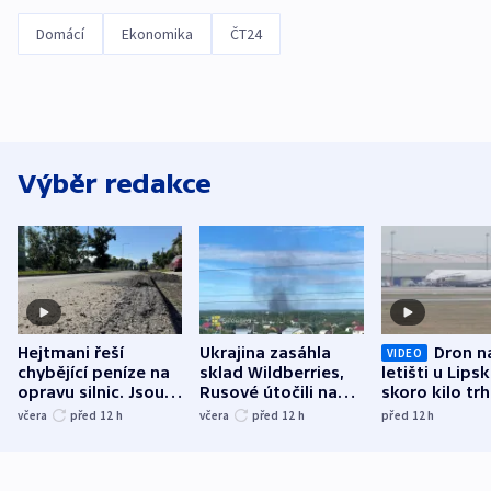
Domácí
Ekonomika
ČT24
Výběr redakce
Hejtmani řeší
Ukrajina zasáhla
Dron n
VIDEO
chybějící peníze na
sklad Wildberries,
letišti u Lips
opravu silnic. Jsou
Rusové útočili na
skoro kilo trh
nenárokové, namítá
trh, hasiče či
indicie ukazuj
včera
před 12
h
včera
před 12
h
před 12
h
ministerstvo
stadion
Rusko