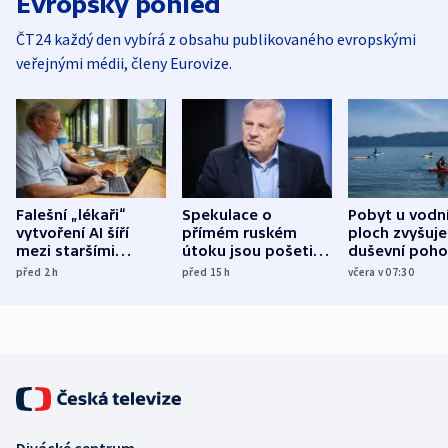
Evropský pohled
ČT24 každý den vybírá z obsahu publikovaného evropskými
veřejnými médii, členy Eurovize.
Falešní „lékaři“
Spekulace o
Pobyt u vodn
vytvoření AI šíří
přímém ruském
ploch zvyšuje
mezi staršími
útoku jsou pošetilé,
duševní poho
Poláky nebezpečné
míní estonský
ukázala
před 2
h
před 15
h
včera v 07:30
zdravotní rady
bezpečnostní
mezinárodní 
expert