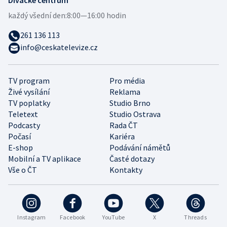
Divácké centrum
každý všední den:
8:00—16:00 hodin
261 136 113
info@ceskatelevize.cz
TV program
Pro média
Živé vysílání
Reklama
TV poplatky
Studio Brno
Teletext
Studio Ostrava
Podcasty
Rada ČT
Počasí
Kariéra
E-shop
Podávání námětů
Mobilní a TV aplikace
Časté dotazy
Vše o ČT
Kontakty
Instagram
Facebook
YouTube
X
Threads