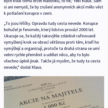
bych kvůli tomu držel hladovku, to ne,“ řekl Klaus. Sám
si ani nemyslí, že by zrušení anonymních akcií mělo vést
k potlačení korupce v zemi.
„To jsou hříčky. Opravdu tudy cesta nevede. Korupce
bohužel je fenomén, který lidstvo provází 2000 let.
Ukazuje se, že každý takovýhle zdánlivě rafinovaně
vymyšlený krok se obrací většinou proti těm, kteří ho
vymýšlejí a organizují, protože ta druhá strana se umí
velmi rychle přeměnit a udělat něco, aby to bylo
všechno úplně jinak. Takže já myslím, že tudy ta cesta
nevede,“ dodal Klaus.