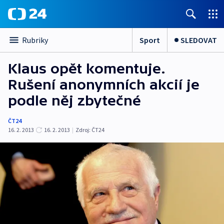
Sport
SLEDOVAT
Rubriky
Klaus opět komentuje.
Rušení anonymních akcií je
podle něj zbytečné
ČT24
16. 2. 2013
16. 2. 2013
|
Zdroj:
ČT24