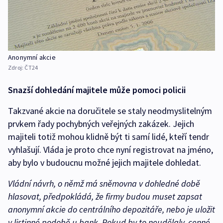
Anonymní akcie
Zdroj:
ČT24
Snazší dohledání majitele může pomoci policii
Takzvané akcie na doručitele se staly neodmyslitelným
prvkem řady pochybných veřejných zakázek. Jejich
majiteli totiž mohou klidně být ti samí lidé, kteří tendr
vyhlašují. Vláda je proto chce nyní registrovat na jméno,
aby bylo v budoucnu možné jejich majitele dohledat.
Vládní návrh, o němž má sněmovna v dohledné době
hlasovat, předpokládá, že firmy budou muset zapsat
anonymní akcie do centrálního depozitáře, nebo je uložit
v listinné podobě u bank. Pokud by to neudělaly, cenné