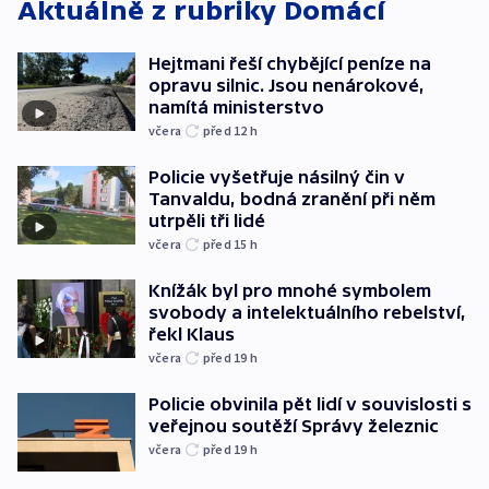
Aktuálně z rubriky
Domácí
Hejtmani řeší chybějící peníze na
opravu silnic. Jsou nenárokové,
namítá ministerstvo
včera
před 12
h
Policie vyšetřuje násilný čin v
Tanvaldu, bodná zranění při něm
utrpěli tři lidé
včera
před 15
h
Knížák byl pro mnohé symbolem
svobody a intelektuálního rebelství,
řekl Klaus
včera
před 19
h
Policie obvinila pět lidí v souvislosti s
veřejnou soutěží Správy železnic
včera
před 19
h