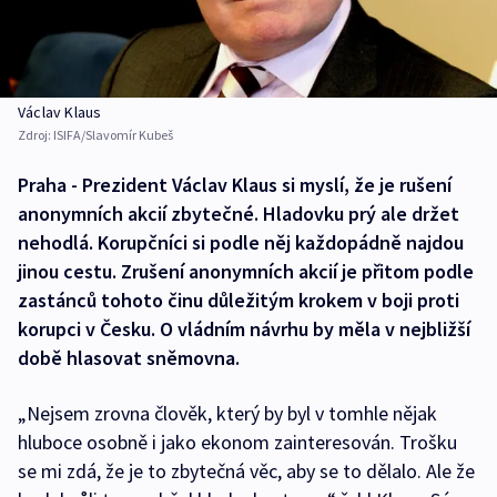
Václav Klaus
Zdroj:
ISIFA/Slavomír Kubeš
Praha - Prezident Václav Klaus si myslí, že je rušení
anonymních akcií zbytečné. Hladovku prý ale držet
nehodlá. Korupčníci si podle něj každopádně najdou
jinou cestu. Zrušení anonymních akcií je přitom podle
zastánců tohoto činu důležitým krokem v boji proti
korupci v Česku. O vládním návrhu by měla v nejbližší
době hlasovat sněmovna.
„Nejsem zrovna člověk, který by byl v tomhle nějak
hluboce osobně i jako ekonom zainteresován. Trošku
se mi zdá, že je to zbytečná věc, aby se to dělalo. Ale že