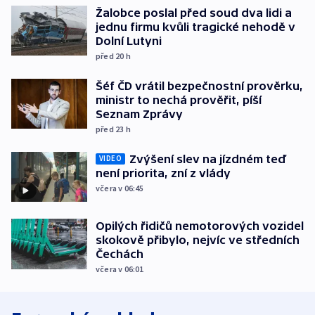
Žalobce poslal před soud dva lidi a
jednu firmu kvůli tragické nehodě v
Dolní Lutyni
před 20
h
Šéf ČD vrátil bezpečnostní prověrku,
ministr to nechá prověřit, píší
Seznam Zprávy
před 23
h
Zvýšení slev na jízdném teď
VIDEO
není priorita, zní z vlády
včera v 06:45
Opilých řidičů nemotorových vozidel
skokově přibylo, nejvíc ve středních
Čechách
včera v 06:01