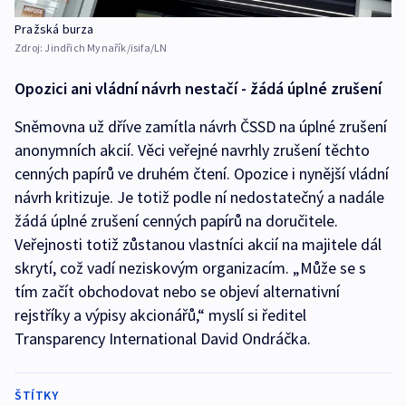
Pražská burza
Zdroj:
Jindřich Mynařík/isifa/LN
Opozici ani vládní návrh nestačí - žádá úplné zrušení
Sněmovna už dříve zamítla návrh ČSSD na úplné zrušení
anonymních akcií. Věci veřejné navrhly zrušení těchto
cenných papírů ve druhém čtení. Opozice i nynější vládní
návrh kritizuje. Je totiž podle ní nedostatečný a nadále
žádá úplné zrušení cenných papírů na doručitele.
Veřejnosti totiž zůstanou vlastníci akcií na majitele dál
skrytí, což vadí neziskovým organizacím. „Může se s
tím začít obchodovat nebo se objeví alternativní
rejstříky a výpisy akcionářů,“ myslí si ředitel
Transparency International David Ondráčka.
ŠTÍTKY