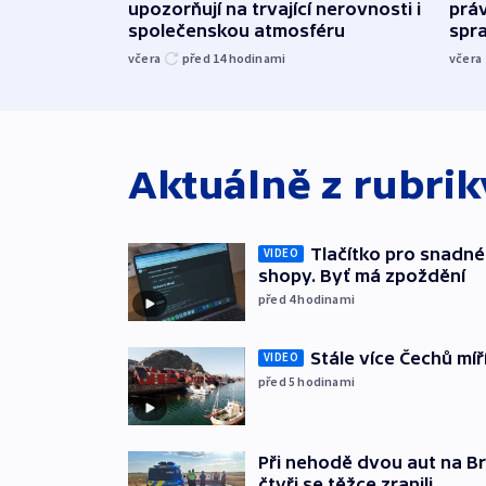
upozorňují na trvající nerovnosti i
práv
společenskou atmosféru
spr
včera
před 14
hodinami
včera
Aktuálně z rubri
Tlačítko pro snadné 
VIDEO
shopy. Byť má zpoždění
před 4
hodinami
Stále více Čechů míř
VIDEO
před 5
hodinami
Při nehodě dvou aut na Br
čtyři se těžce zranili