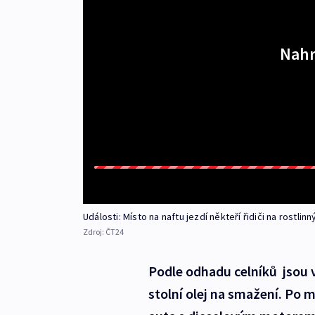
Nahr
Události: Místo na naftu jezdí někteří řidiči na rostlinn
Zdroj:
ČT24
Podle odhadu celníků jsou v 
stolní olej na smažení. Po m