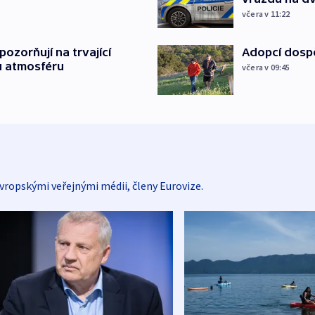
včera v 11:22
ozorňují na trvající
Adopcí dospě
u atmosféru
včera v 09:45
vropskými veřejnými médii, členy Eurovize.