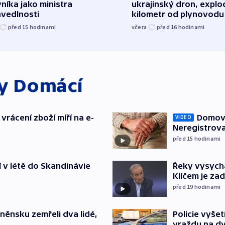
níka jako ministra
ukrajinský dron, explo
avedlnosti
kilometr od plynovodu
před 15
hodinami
včera
před 16
hodinami
ky
Domácí
vrácení zboží míří na e-
Domovu
VIDEO
Neregistrova
před 15
hodinami
í v létě do Skandinávie
Řeky vysycha
Klíčem je za
před 19
hodinami
něnsku zemřeli dva lidé,
Policie vyše
vraždu na d