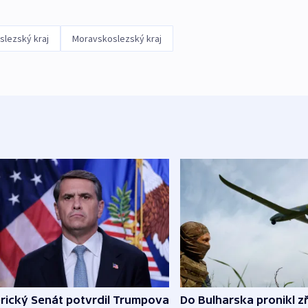
lezský kraj
Moravskoslezský kraj
rický Senát potvrdil Trumpova
Do Bulharska pronikl z