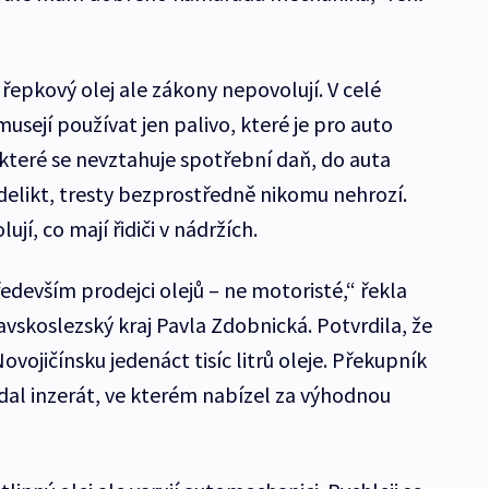
řepkový olej ale zákony nepovolují. V celé
 musejí používat jen palivo, které je pro auto
a které se nevztahuje spotřební daň, do auta
 delikt, tresty bezprostředně nikomu nehrozí.
ují, co mají řidiči v nádržích.
ředevším prodejci olejů – ne motoristé,“ řekla
vskoslezský kraj Pavla Zdobnická. Potvrdila, že
ovojičínsku jedenáct tisíc litrů oleje. Překupník
ydal inzerát, ve kterém nabízel za výhodnou