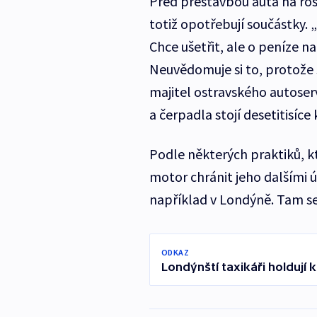
Před přestavbou auta na rost
totiž opotřebují součástky. „
Chce ušetřit, ale o peníze na
Neuvědomuje si to, protože se
majitel ostravského autoser
a čerpadla stojí desetitisíce
Podle některých praktiků, kt
motor chránit jeho dalšími úp
například v Londýně. Tam s
ODKAZ
Londýnští taxikáři holdují 