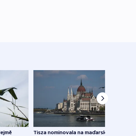
řejmě
Tisza nominovala na maďarského
Ruský