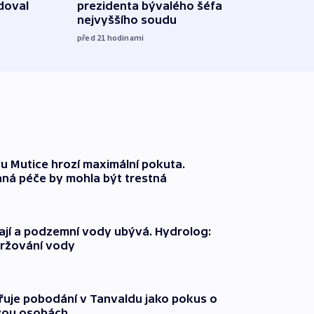
doval
prezidenta bývalého šéfa
čtyři 
nejvyššího soudu
včera
před 21
hodinami
 Mutice hrozí maximální pokuta.
ná péče by mohla být trestná
jí a podzemní vody ubývá. Hydrolog:
držování vody
třuje pobodání v Tanvaldu jako pokus o
vou osobách