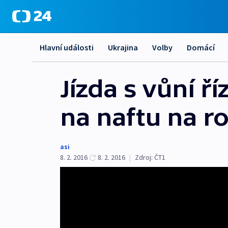
Hlavní události
Ukrajina
Volby
Domácí
Jízda s vůní ří
na naftu na ro
asi
8. 2. 2016
8. 2. 2016
|
Zdroj:
ČT1