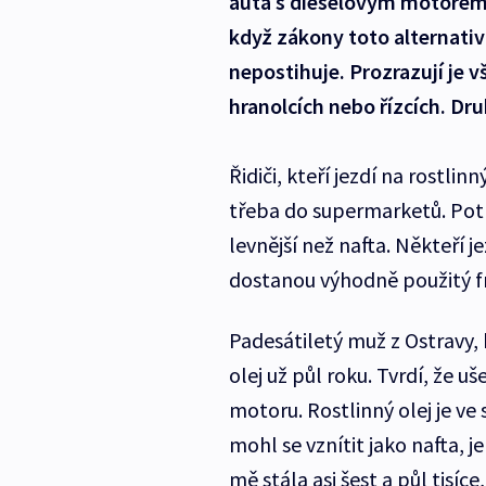
auta s dieselovým motorem. Ř
když zákony toto alternativn
nepostihuje. Prozrazují je 
hranolcích nebo řízcích. Druh
Řidiči, kteří jezdí na rostlin
třeba do supermarketů. Potr
levnější než nafta. Někteří 
dostanou výhodně použitý fri
Padesátiletý muž z Ostravy, 
olej už půl roku. Tvrdí, že uš
motoru. Rostlinný olej je ve 
mohl se vznítit jako nafta, 
mě stála asi šest a půl tis