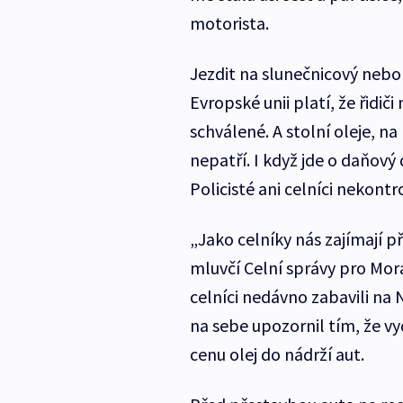
motorista.
Jezdit na slunečnicový nebo 
Evropské unii platí, že řidiči
schválené. A stolní oleje, n
nepatří. I když jde o daňový
Policisté ani celníci nekontrol
„Jako celníky nás zajímají p
mluvčí Celní správy pro Mora
celníci nedávno zabavili na N
na sebe upozornil tím, že v
cenu olej do nádrží aut.