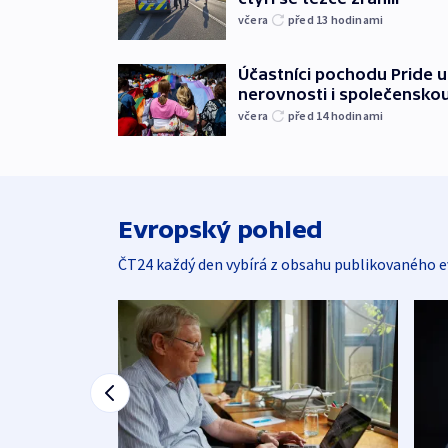
včera
před 13
hodinami
Účastníci pochodu Pride up
nerovnosti i společensko
včera
před 14
hodinami
Evropský pohled
ČT24 každý den vybírá z obsahu publikovaného e