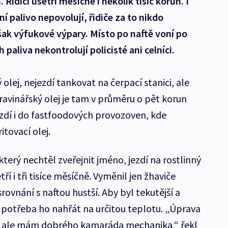
idiči ušetří měsíčně i několik tisíc korun. I
í palivo nepovolují, řidiče za to nikdo
však výfukové výpary. Místo po naftě voní po
 paliva nekontrolují policisté ani celníci.
ný olej, nejezdí tankovat na čerpací stanici, ale
avinářský olej je tam v průměru o pět korun
jezdí i do fastfoodových provozoven, kde
tovací olej.
který nechtěl zveřejnit jméno, jezdí na rostlinný
etří i tři tisíce měsíčně. Vyměnil jen žhaviče
srovnání s naftou hustší. Aby byl tekutější a
je potřeba ho nahřát na určitou teplotu. „Úprava
íce, ale mám dobrého kamaráda mechanika,“ řekl