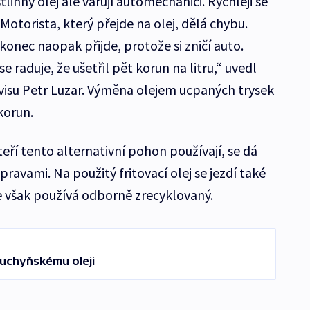
linný olej ale varují automechanici. Rychleji se
Motorista, který přejde na olej, dělá chybu.
konec naopak přijde, protože si zničí auto.
 raduje, že ušetřil pět korun na litru,“ uvedl
visu Petr Luzar. Výměna olejem ucpaných trysek
 korun.
eří tento alternativní pohon používají, se dá
ravami. Na použitý fritovací olej se jezdí také
e však používá odborně zrecyklovaný.
kuchyňskému oleji