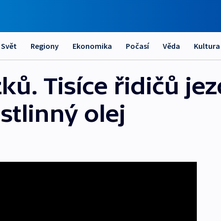
Svět
Regiony
Ekonomika
Počasí
Věda
Kultura
zků. Tisíce řidičů je
stlinný olej