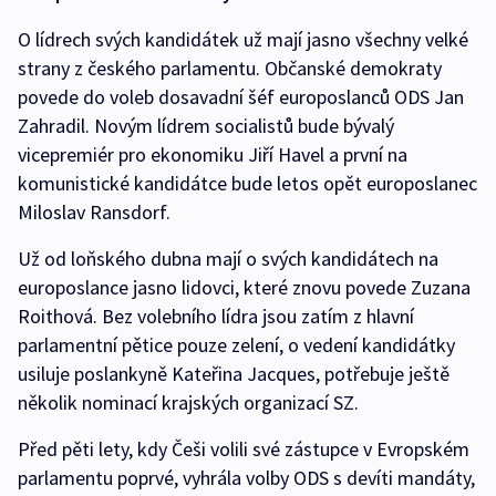
O lídrech svých kandidátek už mají jasno všechny velké
strany z českého parlamentu. Občanské demokraty
povede do voleb dosavadní šéf europoslanců ODS Jan
Zahradil. Novým lídrem socialistů bude bývalý
vicepremiér pro ekonomiku Jiří Havel a první na
komunistické kandidátce bude letos opět europoslanec
Miloslav Ransdorf.
Už od loňského dubna mají o svých kandidátech na
europoslance jasno lidovci, které znovu povede Zuzana
Roithová. Bez volebního lídra jsou zatím z hlavní
parlamentní pětice pouze zelení, o vedení kandidátky
usiluje poslankyně Kateřina Jacques, potřebuje ještě
několik nominací krajských organizací SZ.
Před pěti lety, kdy Češi volili své zástupce v Evropském
parlamentu poprvé, vyhrála volby ODS s devíti mandáty,