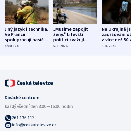
Jiný jazyk i technika.
„Musíme zapojit
Na Ukrajině j
Ve Francii
ženy.“ Litevští
zadržováni o
spolupracují hasiči z
politici zvažují
z více než 50 
různých zemí
dohodu o
Bojovali na s
před 12
h
5. 8. 2026
5. 8. 2026
demografii
Ruska
Divácké centrum
každý všední den:
8:00—16:00 hodin
261 136 113
info@ceskatelevize.cz