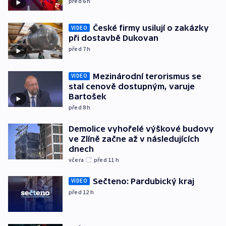
před 6
h
České firmy usilují o zakázky
VIDEO
při dostavbě Dukovan
před 7
h
Mezinárodní terorismus se
VIDEO
stal cenově dostupným, varuje
Bartošek
před 8
h
Demolice vyhořelé výškové budovy
ve Zlíně začne až v následujících
dnech
včera
před 11
h
Sečteno: Pardubický kraj
VIDEO
před 12
h