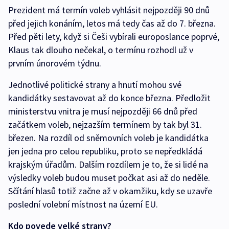
Prezident má termín voleb vyhlásit nejpozději 90 dnů
před jejich konáním, letos má tedy čas až do 7. března.
Před pěti lety, když si Češi vybírali europoslance poprvé,
Klaus tak dlouho nečekal, o termínu rozhodl už v
prvním únorovém týdnu.
Jednotlivé politické strany a hnutí mohou své
kandidátky sestavovat až do konce března. Předložit
ministerstvu vnitra je musí nejpozději 66 dnů před
začátkem voleb, nejzazším termínem by tak byl 31.
březen. Na rozdíl od sněmovních voleb je kandidátka
jen jedna pro celou republiku, proto se nepředkládá
krajským úřadům. Dalším rozdílem je to, že si lidé na
výsledky voleb budou muset počkat asi až do neděle.
Sčítání hlasů totiž začne až v okamžiku, kdy se uzavře
poslední volební místnost na území EU.
Kdo povede velké strany?