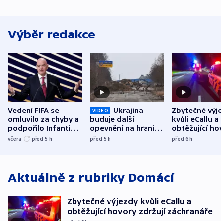
Výběr redakce
Vedení FIFA se
Ukrajina
Zbytečné výj
VIDEO
omluvilo za chyby a
buduje další
kvůli eCallu a
podpořilo Infantina.
opevnění na hranici
obtěžující ho
UEFA trvá na
s Běloruskem
zdržují záchr
včera
před 5
h
před 5
h
před 6
h
bojkotu
Aktuálně z rubriky
Domácí
Zbytečné výjezdy kvůli eCallu a
obtěžující hovory zdržují záchranáře