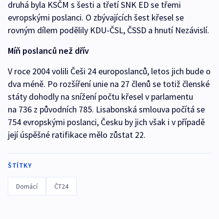
druhá byla KSČM s šesti a třetí SNK ED se třemi
evropskými poslanci. O zbývajících šest křesel se
rovným dílem podělily KDU-ČSL, ČSSD a hnutí Nezávislí.
Míň poslanců než dřív
V roce 2004 volili Češi 24 europoslanců, letos jich bude o
dva méně. Po rozšíření unie na 27 členů se totiž členské
státy dohodly na snížení počtu křesel v parlamentu
na 736 z původních 785. Lisabonská smlouva počítá se
754 evropskými poslanci, Česku by jich však i v případě
její úspěšné ratifikace mělo zůstat 22.
ŠTÍTKY
Domácí
ČT24