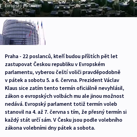
Evropský parlament
Zdroj:
ČT24
Praha - 22 poslanců, kteří budou příštích pět let
zastupovat Českou republiku v Evropském
parlamentu, vyberou čeští voliči pravděpodobně
v pátek a sobotu 5. a 6. června. Prezident Václav
Klaus sice zatím tento termín oficiálně nevyhlásil,
zákon o evropských volbách mu ale jinou možnost
nedává. Evropský parlament totiž termín voleb
stanovil na 4. až 7. června s tím, že přesný termín si
každý stát určí sám. V Česku jsou podle volebního
zákona volebními dny pátek a sobota.