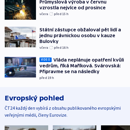
Průmyslová výroba v červnu
vzrostla nejvíce od prosince
včera
před 15
h
Státní zástupce obžaloval pět lidí a
jednu právnickou osobu v kauze
Bulovky
včera
před 16
h
Vláda neplánuje opatření kvůli
VIDEO
vedrům, říká Maříková. Svárovská:
Připravme se na následky
před 19
h
Evropský pohled
ČT24 každý den vybírá z obsahu publikovaného evropskými
veřejnými médii, členy Eurovize.