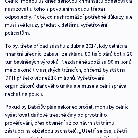
Celníci mohou už dnes daňovou kriminalitu odhalovat a
nasazovat u toho s povolením soudu třeba i
odposlechy. Poté, co nashromáždí potřebné důkazy, ale
musí své kauzy předat k dalšímu vyšetřování
policistům.
To byl třeba případ zásahu z dubna 2014, kdy celníci a
finanční úředníci zabavili ze skladu 80 tisíc párů bot a 20
tun bavlněných výrobků. Nezdaněné zboží za 90 milionů
mělo skončit v asijských tržnicích, přičemž by stát na
DPH přišel o víc než 18 milionů. Vyšetřování
organizátorů daňového úniku ale musela celní správa
nechat na policii.
Pokud by Babišův plán nakonec prošel, mohli by celníci
vyšetřovat daňové trestné činy od prvotního
prověřování, přes obvinění až po návrh státnímu
zástupci na obžalobu pachatelů. „Ušetří se čas, ušetří