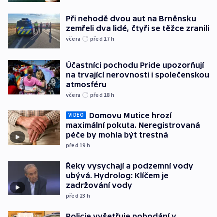
Při nehodě dvou aut na Brněnsku
zemřeli dva lidé, čtyři se těžce zranili
včera
před 17
h
Účastníci pochodu Pride upozorňují
na trvající nerovnosti i společenskou
atmosféru
včera
před 18
h
Domovu Mutice hrozí
VIDEO
maximální pokuta. Neregistrovaná
péče by mohla být trestná
před 19
h
Řeky vysychají a podzemní vody
ubývá. Hydrolog: Klíčem je
zadržování vody
před 23
h
Policie vyšetřuje pobodání v