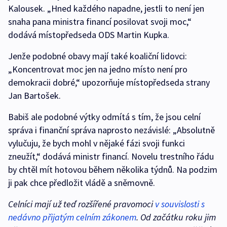
Kalousek. „Hned každého napadne, jestli to není jen
snaha pana ministra financí posilovat svoji moc,“
dodává místopředseda ODS Martin Kupka.
Jenže podobné obavy mají také koaliční lidovci:
„Koncentrovat moc jen na jedno místo není pro
demokracii dobré,“ upozorňuje místopředseda strany
Jan Bartošek.
Babiš ale podobné výtky odmítá s tím, že jsou celní
správa i finanční správa naprosto nezávislé: „Absolutně
vylučuju, že bych mohl v nějaké fázi svoji funkci
zneužít,“ dodává ministr financí. Novelu trestního řádu
by chtěl mít hotovou během několika týdnů. Na podzim
ji pak chce předložit vládě a sněmovně.
Celníci mají už teď rozšířené pravomoci
v souvislosti s
nedávno přijatým celním zákonem
. Od začátku roku jim