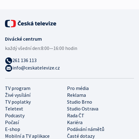
Divácké centrum
každý všední den:
8:00—16:00 hodin
261 136 113
info@ceskatelevize.cz
TV program
Pro média
Živé vysílání
Reklama
TV poplatky
Studio Brno
Teletext
Studio Ostrava
Podcasty
Rada ČT
Počasí
Kariéra
E-shop
Podávání námětů
Mobilní a TV aplikace
Časté dotazy