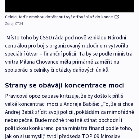
Celníci teď nemohou dotáhnout vyšetřování až do konce
Zdroj:
ČT24
Místo toho by ČSSD ráda pod nově vzniklou Národní
centrálou pro boj s organizovaným zločinem vytvořila
speciální útvar – finanční policii. Ta by se podle ministra
vnitra Milana Chovance měla primárně zaměřit na
spolupráci s celníky či otázky daňových úniků.
Strany se obávájí koncentrace moci
Pravicová opozice zase kritizuje, že by došlo k příliš
velké koncentraci moci u Andreje Babiše: „To, že si chce
Andrej Babiš zřídit svoji policii, pokládám za mimořádně
nebezpečné. Bude možné trestně stíhat obchodní i
politickou konkurenci pana ministra financí podle toho,
jak on si usmyslí,“ tvrdí předseda TOP 09 Miroslav