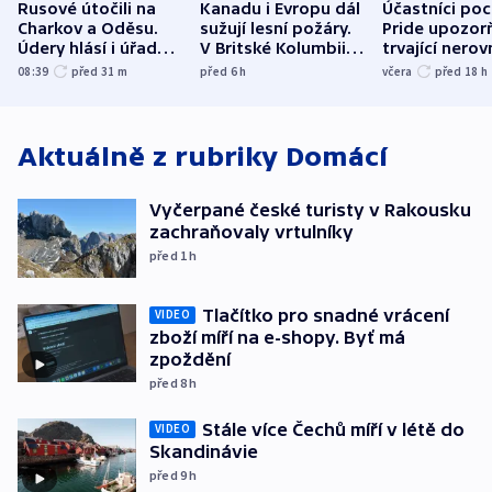
Rusové útočili na
Kanadu i Evropu dál
Účastníci po
Charkov a Oděsu.
sužují lesní požáry.
Pride upozorň
Údery hlásí i úřady v
V Britské Kolumbii
trvající nerov
Bělgorodu
evakuovali tisíce lidí
společensko
08:39
před 31
m
před 6
h
včera
před 18
h
atmosféru
Aktuálně z rubriky
Domácí
Vyčerpané české turisty v Rakousku
zachraňovaly vrtulníky
před 1
h
Tlačítko pro snadné vrácení
VIDEO
zboží míří na e-shopy. Byť má
zpoždění
před 8
h
Stále více Čechů míří v létě do
VIDEO
Skandinávie
před 9
h