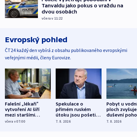
Tanvaldu jako pokus o vraždu na
dvou osobách
včera v 11:22
Evropský pohled
ČT24 každý den vybírá z obsahu publikovaného evropskými
veřejnými médii, členy Eurovize.
Falešní „lékaři“
Spekulace o
Pobyt u vodn
vytvoření AI šíří
přímém ruském
ploch zvyšuje
mezi staršími
útoku jsou pošetilé,
duševní poho
Poláky nebezpečné
míní estonský
ukázala
včera v 07:00
7. 8. 2026
7. 8. 2026
zdravotní rady
bezpečnostní
mezinárodní 
expert