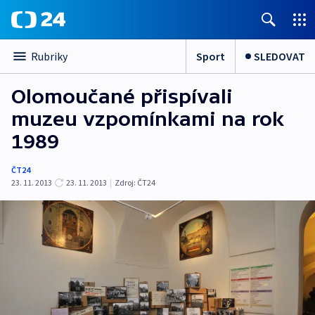
Sport
SLEDOVAT
Rubriky
Olomoučané přispívali
muzeu vzpomínkami na rok
1989
ČT24
23. 11. 2013
23. 11. 2013
|
Zdroj:
ČT24