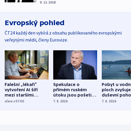
9. 12. 2018
Evropský pohled
ČT24 každý den vybírá z obsahu publikovaného evropskými
veřejnými médii, členy Eurovize.
Falešní „lékaři“
Spekulace o
Pobyt u vodn
vytvoření AI šíří
přímém ruském
ploch zvyšuje
mezi staršími
útoku jsou pošetilé,
duševní poho
Poláky nebezpečné
míní estonský
ukázala
včera v 07:00
7. 8. 2026
7. 8. 2026
zdravotní rady
bezpečnostní
mezinárodní 
expert