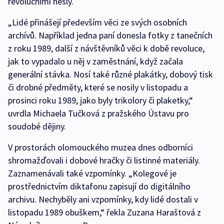
revolučními hesly.
„Lidé přinášejí především věci ze svých osobních
archívů. Například jedna paní donesla fotky z tanečních
z roku 1989, další z návštěvníků věci k době revoluce,
jak to vypadalo u něj v zaměstnání, když začala
generální stávka. Nosí také různé plakátky, dobový tisk
či drobné předměty, které se nosily v listopadu a
prosinci roku 1989, jako byly trikolory či plaketky,“
uvrdla Michaela Tučková z pražského Ústavu pro
soudobé dějiny.
V prostorách olomouckého muzea dnes odborníci
shromažďovali i dobové hračky či listinné materiály.
Zaznamenávali také vzpomínky. „Kolegové je
prostřednictvím diktafonu zapisují do digitálního
archivu. Nechyběly ani vzpomínky, kdy lidé dostali v
listopadu 1989 obuškem,“ řekla Zuzana Haraštová z