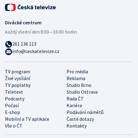
Divácké centrum
každý všední den:
8:00—16:00 hodin
261 136 113
info@ceskatelevize.cz
TV program
Pro média
Živé vysílání
Reklama
TV poplatky
Studio Brno
Teletext
Studio Ostrava
Podcasty
Rada ČT
Počasí
Kariéra
E-shop
Podávání námětů
Mobilní a TV aplikace
Časté dotazy
Vše o ČT
Kontakty