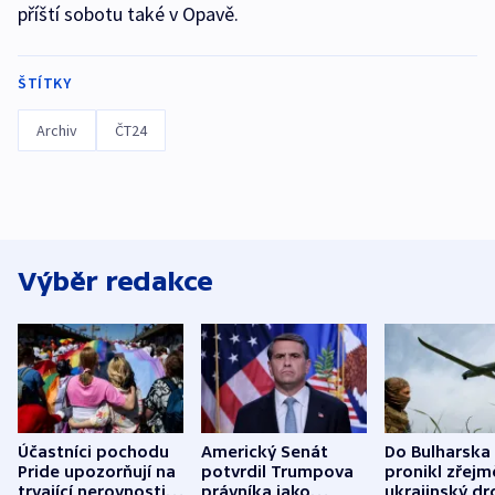
příští sobotu také v Opavě.
ŠTÍTKY
Archiv
ČT24
Výběr redakce
Účastníci pochodu
Americký Senát
Do Bulharska
Pride upozorňují na
potvrdil Trumpova
pronikl zřejm
trvající nerovnosti i
právníka jako
ukrajinský dr