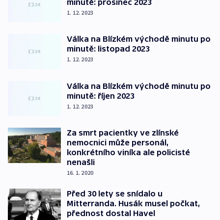
minutě: prosinec 2023
1. 12. 2023
Válka na Blízkém východě minutu po
minutě: listopad 2023
1. 12. 2023
Válka na Blízkém východě minutu po
minutě: říjen 2023
1. 12. 2023
Za smrt pacientky ve zlínské
nemocnici může personál,
konkrétního viníka ale policisté
nenašli
16. 1. 2020
Před 30 lety se snídalo u
Mitterranda. Husák musel počkat,
přednost dostal Havel