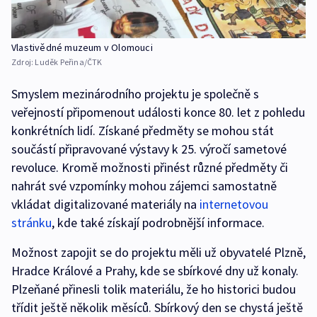
Vlastivědné muzeum v Olomouci
Zdroj:
Luděk Peřina/ČTK
Smyslem mezinárodního projektu je společně s
veřejností připomenout události konce 80. let z pohledu
konkrétních lidí. Získané předměty se mohou stát
součástí připravované výstavy k 25. výročí sametové
revoluce. Kromě možnosti přinést různé předměty či
nahrát své vzpomínky mohou zájemci samostatně
vkládat digitalizované materiály na
internetovou
stránku
, kde také získají podrobnější informace.
Možnost zapojit se do projektu měli už obyvatelé Plzně,
Hradce Králové a Prahy, kde se sbírkové dny už konaly.
Plzeňané přinesli tolik materiálu, že ho historici budou
třídit ještě několik měsíců. Sbírkový den se chystá ještě