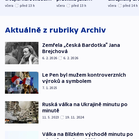
společenskou
ministra
explodoval k
včera
před 13
h
včera
před 13
h
včera
před 14
h
atmosféru
spravedlnosti
od plynovod
Aktuálně z rubriky
Archiv
Zemřela „česká Bardotka“ Jana
Brejchová
6. 2. 2026
6. 2. 2026
Le Pen byl mužem kontroverzních
výroků a symbolem
7. 1. 2025
Ruská válka na Ukrajině minutu po
minutě
11. 5. 2023
19. 11. 2024
Válka na Blízkém východě minutu po