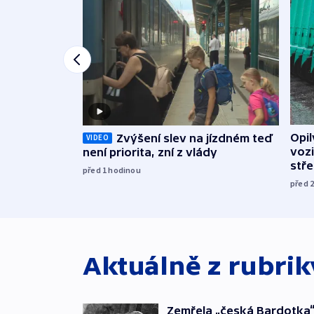
Opi
Zvýšení slev na jízdném teď
VIDEO
vozi
není priorita, zní z vlády
stř
před 1
hodinou
před 
Aktuálně z rubri
Zemřela „česká Bardotka“