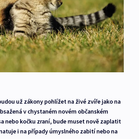
budou už zákony pohlížet na živé zvíře jako na
 obsažená v chystaném novém občanském
sa nebo kočku zraní, bude muset nově zaplatit
matuje i na případy úmyslného zabití nebo na