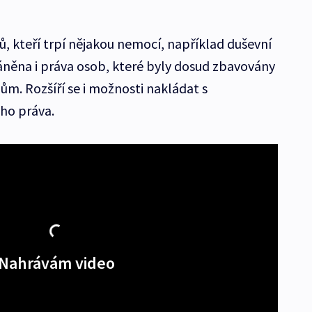
ů, kteří trpí nějakou nemocí, například duševní
něna i práva osob, které byly dosud zbavovány
ům. Rozšíří se i možnosti nakládat s
ého práva.
Nahrávám video