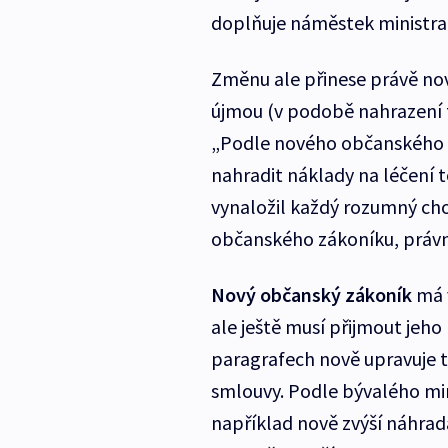
doplňuje náměstek ministra 
Změnu ale přinese právě nov
újmou (v podobě nahrazení tz
„Podle nového občanského z
nahradit náklady na léčení to
vynaložil každý rozumný cho
občanského zákoníku, právní
Nový občanský zákoník
má v
ale ještě musí přijmout jeho
paragrafech nově upravuje tř
smlouvy. Podle bývalého mini
například nově zvýší náhra