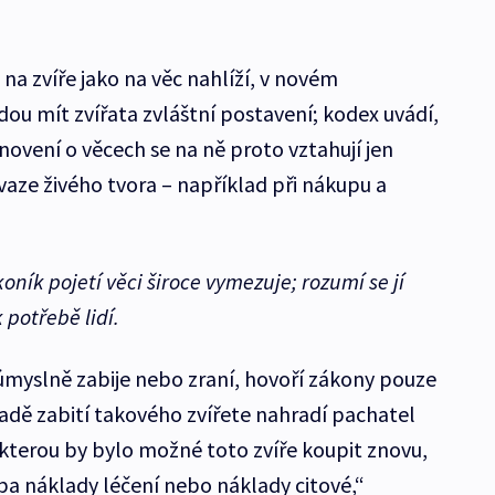
 na zvíře jako na věc nahlíží, v novém
u mít zvířata zvláštní postavení; kodex uvádí,
anovení o věcech se na ně proto vztahují jen
aze živého tvora – například při nákupu a
ník pojetí věci široce vymezuje; rozumí se jí
 potřebě lidí.
 úmyslně zabije nebo zraní, hovoří zákony pouze
ípadě zabití takového zvířete nahradí pachatel
 kterou by bylo možné toto zvíře koupit znovu,
eba náklady léčení nebo náklady citové,“