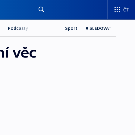
ČT
Podcasty
Sport
SLEDOVAT
í věc