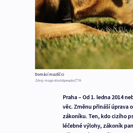
Domácí mazlíčci
Zdroj:
mago stock&people/ČTK
Praha – Od 1. ledna 2014 ne
věc. Změnu přináší úprava
zákoníku. Ten, kdo cizího p
léčebné výlohy, zákoník pa