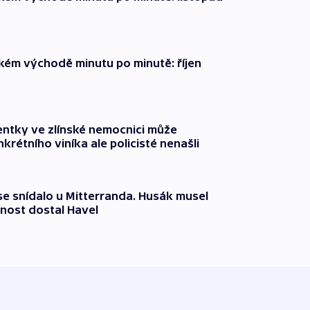
zkém východě minutu po minutě: říjen
entky ve zlínské nemocnici může
krétního viníka ale policisté nenašli
 se snídalo u Mitterranda. Husák musel
nost dostal Havel