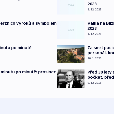
2023
1. 12. 2023
verzních výroků a symbolem
Válka na Blí
2023
1. 12. 2023
inutu po minutě
Za smrt paci
personál, kon
16. 1. 2020
 minutu po minutě: prosinec
Před 30 lety
počkat, před
9. 12. 2018