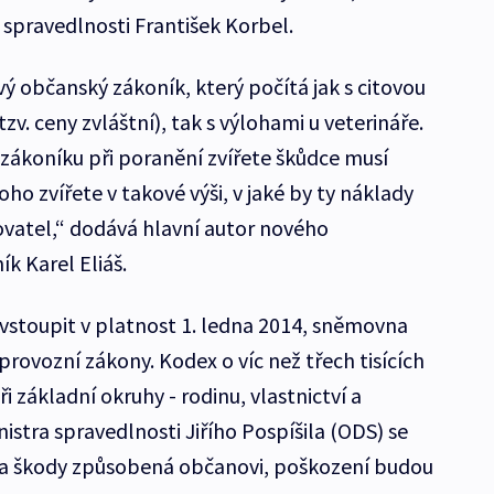
spravedlnosti František Korbel.
ý občanský zákoník, který počítá jak s citovou
v. ceny zvláštní), tak s výlohami u veterináře.
ákoníku při poranění zvířete škůdce musí
ho zvířete v takové výši, v jaké by ty náklady
vatel,“ dodává hlavní autor nového
k Karel Eliáš.
stoupit v platnost 1. ledna 2014, sněmovna
 provozní zákony. Kodex o víc než třech tisících
i základní okruhy - rodinu, vlastnictví a
stra spravedlnosti Jiřího Pospíšila (ODS) se
da škody způsobená občanovi, poškození budou