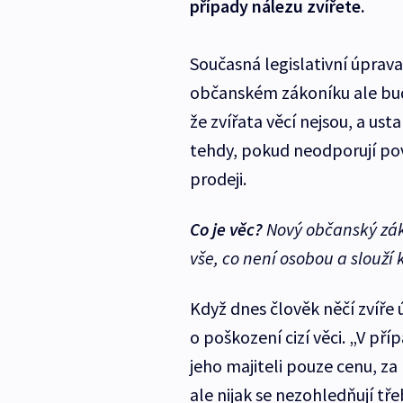
případy nálezu zvířete.
Současná legislativní úprava
občanském zákoníku ale budo
že zvířata věcí nejsou, a ust
tehdy, pokud neodporují pov
prodeji.
Co je
věc
?
Nový občanský záko
vše, co není osobou a slouží k
Když dnes člověk něčí zvíře
o poškození cizí věci. „V př
jeho majiteli pouze cenu, za
ale nijak se nezohledňují tř