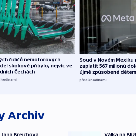
lých řidičů nemotorových
Soud v Novém Mexiku n
del skokově přibylo, nejvíc ve
zaplatit 567 milionů dol
edních Čechách
újmě způsobené děte
2
hodinami
před 3
hodinami
ky
Archiv
 Jana Brejchová
Válka na Blí