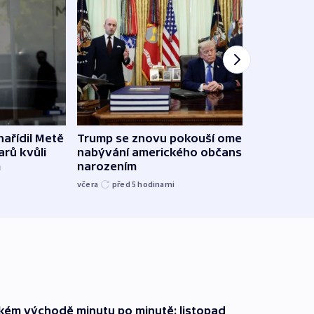
ařídil Metě
Trump se znovu pokouší omezit
Veden
arů kvůli
nabývání amerického občanství
podpo
m
narozením
bojk
včera
před 5
hodinami
včera
zkém východě minutu po minutě: listopad