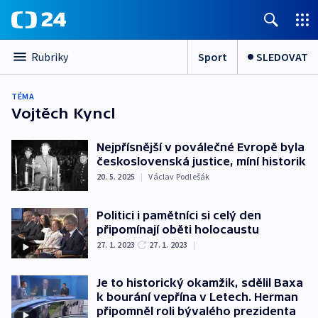
Sport
SLEDOVAT
Rubriky
TÉMA
Vojtěch Kyncl
Nejpřísnější v poválečné Evropě byla
československá justice, míní historik
20. 5. 2025
|
Václav Podlešák
Politici i pamětníci si celý den
připomínají oběti holocaustu
27. 1. 2023
27. 1. 2023
|
Je to historický okamžik, sdělil Baxa
k bourání vepřína v Letech. Herman
připomněl roli bývalého prezidenta