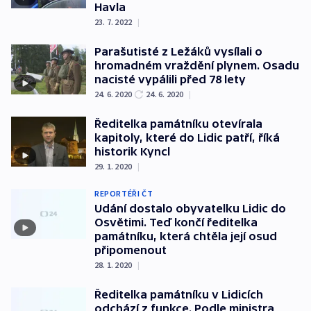
Havla
23. 7. 2022
|
Parašutisté z Ležáků vysílali o
hromadném vraždění plynem. Osadu
nacisté vypálili před 78 lety
24. 6. 2020
24. 6. 2020
|
Ředitelka památníku otevírala
kapitoly, které do Lidic patří, říká
historik Kyncl
29. 1. 2020
|
REPORTÉŘI ČT
Udání dostalo obyvatelku Lidic do
Osvětimi. Teď končí ředitelka
památníku, která chtěla její osud
připomenout
28. 1. 2020
|
Ředitelka památníku v Lidicích
odchází z funkce. Podle ministra