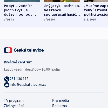
Pobyt u vodních
Jiný jazyk i technika.
„Musíme zapo
ploch zvyšuje
Ve Francii
ženy.“ Litevšt
duševní pohodu,
spolupracují hasiči z
politici zvažuj
ukázala
různých zemí
dohodu o
před 4
h
před 20
h
5. 8. 2026
mezinárodní studie
demografii
Divácké centrum
každý všední den:
8:00—16:00 hodin
261 136 113
info@ceskatelevize.cz
TV program
Pro média
Živé vysílání
Reklama