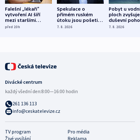
Falešní „lékaři“
Spekulace o
Pobyt u vodn
vytvoření AI šíří
přímém ruském
ploch zvyšuje
mezi staršími
útoku jsou pošetilé,
duševní poho
Poláky nebezpečné
míní estonský
ukázala
před 20
h
7. 8. 2026
7. 8. 2026
zdravotní rady
bezpečnostní
mezinárodní 
expert
Divácké centrum
každý všední den:
8:00—16:00 hodin
261 136 113
info@ceskatelevize.cz
TV program
Pro média
Živé vysílání
Reklama