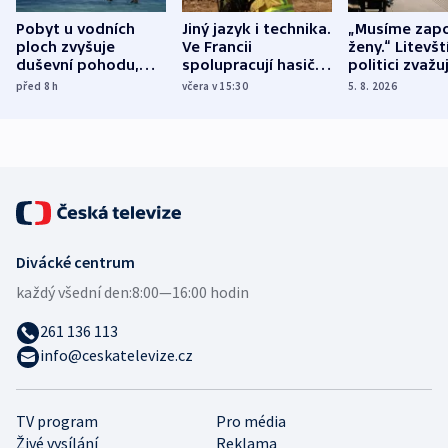
Pobyt u vodních
Jiný jazyk i technika.
„Musíme zapo
ploch zvyšuje
Ve Francii
ženy.“ Litevšt
duševní pohodu,
spolupracují hasiči z
politici zvažuj
ukázala
různých zemí
dohodu o
před 8
h
včera v 15:30
5. 8. 2026
mezinárodní studie
demografii
Divácké centrum
každý všední den:
8:00—16:00 hodin
261 136 113
info@ceskatelevize.cz
TV program
Pro média
Živé vysílání
Reklama