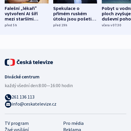
Falešní „lékaři“
Spekulace o
Pobyt u vodn
vytvoření AI šíří
přímém ruském
ploch zvyšuje
mezi staršími
útoku jsou pošetilé,
duševní poho
Poláky nebezpečné
míní estonský
ukázala
před 5
h
před 19
h
včera v 07:30
zdravotní rady
bezpečnostní
mezinárodní 
expert
Divácké centrum
každý všední den:
8:00—16:00 hodin
261 136 113
info@ceskatelevize.cz
TV program
Pro média
Živé vysílání
Reklama