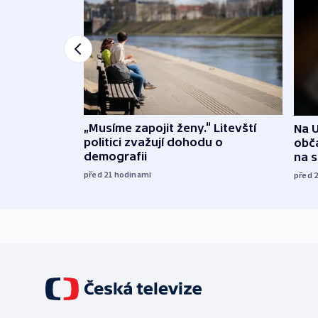
„Musíme zapojit ženy.“ Litevští
Na U
politici zvažují dohodu o
obča
demografii
na 
před 21
hodinami
před 