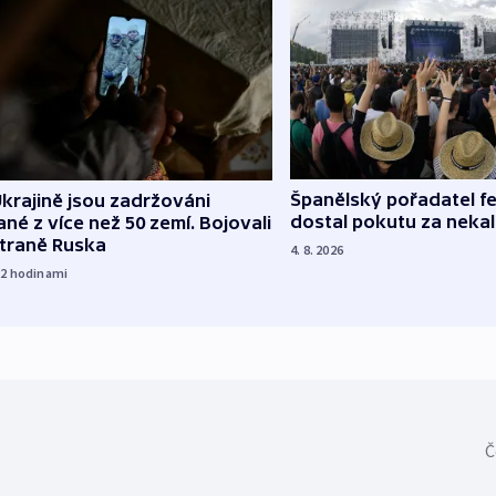
Španělský pořadatel fe
krajině jsou zadržováni
dostal pokutu za nekal
né z více než 50 zemí. Bojovali
straně Ruska
4. 8. 2026
22
hodinami
Č