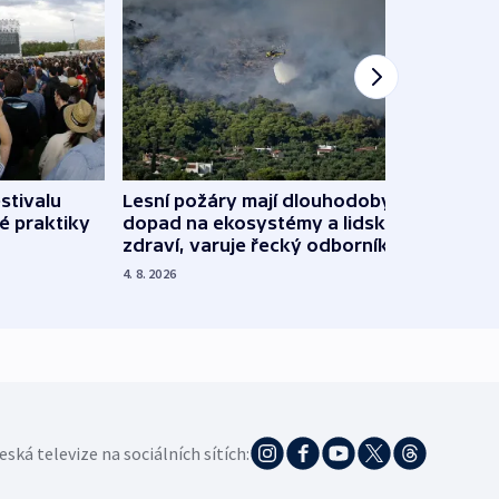
stivalu
Lesní požáry mají dlouhodobý
Ukraj
é praktiky
dopad na ekosystémy a lidské
Franc
zdraví, varuje řecký odborník
požá
4. 8. 2026
3. 8. 20
eská televize na sociálních sítích: