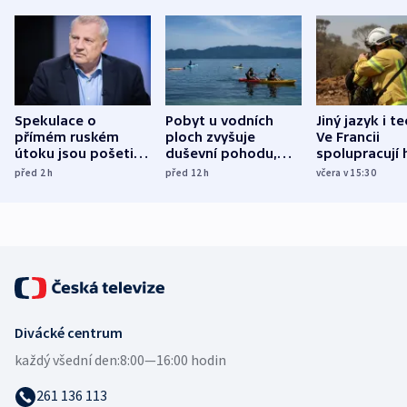
Spekulace o
Pobyt u vodních
Jiný jazyk i t
přímém ruském
ploch zvyšuje
Ve Francii
útoku jsou pošetilé,
duševní pohodu,
spolupracují h
míní estonský
ukázala
různých zemí
před 2
h
před 12
h
včera v 15:30
bezpečnostní
mezinárodní studie
expert
Divácké centrum
každý všední den:
8:00—16:00 hodin
261 136 113