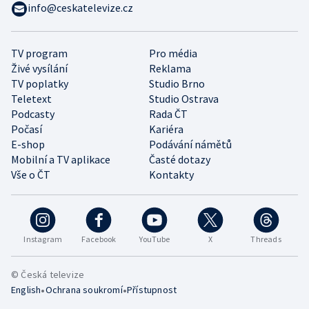
info@ceskatelevize.cz
TV program
Pro média
Živé vysílání
Reklama
TV poplatky
Studio Brno
Teletext
Studio Ostrava
Podcasty
Rada ČT
Počasí
Kariéra
E-shop
Podávání námětů
Mobilní a TV aplikace
Časté dotazy
Vše o ČT
Kontakty
Instagram
Facebook
YouTube
X
Threads
© Česká televize
•
•
English
Ochrana soukromí
Přístupnost