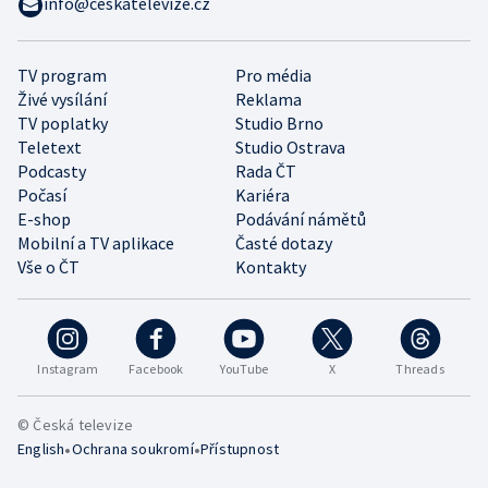
info@ceskatelevize.cz
TV program
Pro média
Živé vysílání
Reklama
TV poplatky
Studio Brno
Teletext
Studio Ostrava
Podcasty
Rada ČT
Počasí
Kariéra
E-shop
Podávání námětů
Mobilní a TV aplikace
Časté dotazy
Vše o ČT
Kontakty
Instagram
Facebook
YouTube
X
Threads
© Česká televize
•
•
English
Ochrana soukromí
Přístupnost