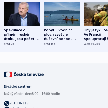
Spekulace o
Pobyt u vodních
Jiný jazyk i t
přímém ruském
ploch zvyšuje
Ve Francii
útoku jsou pošetilé,
duševní pohodu,
spolupracují h
míní estonský
ukázala
různých zemí
před 5
h
před 15
h
včera v 15:30
bezpečnostní
mezinárodní studie
expert
Divácké centrum
každý všední den:
8:00—16:00 hodin
261 136 113