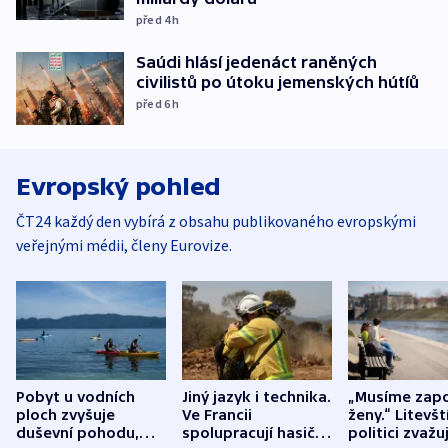
před 4
h
Saúdi hlásí jedenáct raněných
civilistů po útoku jemenských hútíů
před 6
h
Evropský pohled
ČT24 každý den vybírá z obsahu publikovaného evropskými
veřejnými médii, členy Eurovize.
Pobyt u vodních
Jiný jazyk i technika.
„Musíme zapo
ploch zvyšuje
Ve Francii
ženy.“ Litevšt
duševní pohodu,
spolupracují hasiči z
politici zvažuj