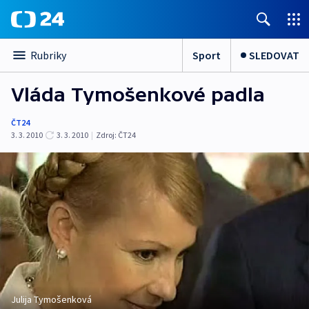
Sport
SLEDOVAT
Rubriky
Vláda Tymošenkové padla
ČT24
3. 3. 2010
3. 3. 2010
|
Zdroj:
ČT24
Julija Tymošenková