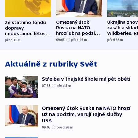
Omezený útok
Ukrajina zno
Ze státního fondu
Ruska na NATO
zasáhla skla
dopravy
hrozí už na podzim,
Wildberies. 
nedostanou letos
varují tajné služby
útočili v Cha
kraje na silnice ani
09:05
před 26
m
před 33
m
před 19
m
USA
oblasti
korunu, řekl Půta
Aktuálně z rubriky
Svět
Střelba v thajské škole má pět obětí
07:33
před 5
m
Omezený útok Ruska na NATO hrozí
už na podzim, varují tajné služby
USA
09:05
před 26
m