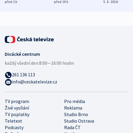
ukázala
různých zemí
dohodu o
před 2
h
před 18
h
5. 8. 2026
mezinárodní studie
demografii
Divácké centrum
každý všední den:
8:00—16:00 hodin
261 136 113
info@ceskatelevize.cz
TV program
Pro média
Živé vysílání
Reklama
TV poplatky
Studio Brno
Teletext
Studio Ostrava
Podcasty
Rada ČT