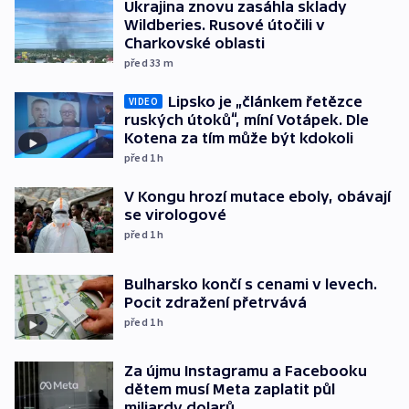
Ukrajina znovu zasáhla sklady
Wildberies. Rusové útočili v
Charkovské oblasti
před 33
m
Lipsko je „článkem řetězce
VIDEO
ruských útoků“, míní Votápek. Dle
Kotena za tím může být kdokoli
před 1
h
V Kongu hrozí mutace eboly, obávají
se virologové
před 1
h
Bulharsko končí s cenami v levech.
Pocit zdražení přetrvává
před 1
h
Za újmu Instagramu a Facebooku
dětem musí Meta zaplatit půl
miliardy dolarů