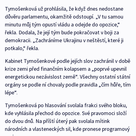
Tymošenková už prohlásila, že když dnes nedostane
důvěru parlamentu, okamžitě odstoupí. „V tu samou
minutu můj tým opustí vládu a odejde do opozice,“
řekla. Dodala, že její tým bude pokračovat v boji za
demokracii. „Zachráníme Ukrajinu v neštěstí, které ji
potkalo,“ řekla.
Kabinet Tymošenkové podle jejích slov zachránil v době
krize zemi před finančním kolapsem a „poprvé upevnil
energetickou nezávislost země“. Všechny ostatní státní
orgány se podle ní chovaly podle pravidla „čím hůře, tím
lépe“.
Tymošenková po hlasování svolala frakci svého bloku,
kde vyhlásila přechod do opozice. Své pravomoci složí
do dvou dnů. Na příští úterý pak svolala mítink
národních a vlasteneckých sil, kde pronese programový