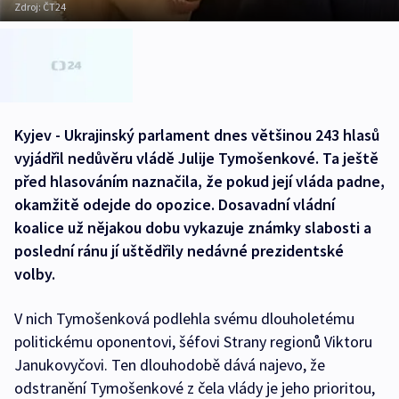
Zdroj:
ČT24
Kyjev - Ukrajinský parlament dnes většinou 243 hlasů
vyjádřil nedůvěru vládě Julije Tymošenkové. Ta ještě
před hlasováním naznačila, že pokud její vláda padne,
okamžitě odejde do opozice. Dosavadní vládní
koalice už nějakou dobu vykazuje známky slabosti a
poslední ránu jí uštědřily nedávné prezidentské
volby.
V nich Tymošenková podlehla svému dlouholetému
politickému oponentovi, šéfovi Strany regionů Viktoru
Janukovyčovi. Ten dlouhodobě dává najevo, že
odstranění Tymošenkové z čela vlády je jeho prioritou,