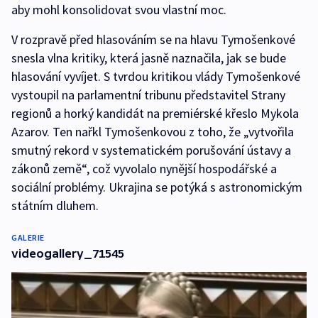
aby mohl konsolidovat svou vlastní moc.
V rozpravě před hlasováním se na hlavu Tymošenkové
snesla vlna kritiky, která jasně naznačila, jak se bude
hlasování vyvíjet. S tvrdou kritikou vlády Tymošenkové
vystoupil na parlamentní tribunu představitel Strany
regionů a horký kandidát na premiérské křeslo Mykola
Azarov. Ten nařkl Tymošenkovou z toho, že „vytvořila
smutný rekord v systematickém porušování ústavy a
zákonů země“, což vyvolalo nynější hospodářské a
sociální problémy. Ukrajina se potýká s astronomickým
státním dluhem.
GALERIE
videogallery_71545