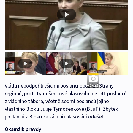
Vládu nepodpořili všichni poslanci opoziční Strany
+ 2 další
regionů, proti Tymošenkové hlasovalo ale i 41 poslanců
z vládního tábora, včetně sedmi poslanců jejího
vlastního Bloku Julije Tymošenkové (BJuT). Zbytek
poslanců z Bloku ze sálu při hlasování odešel.
Okamžik pravdy