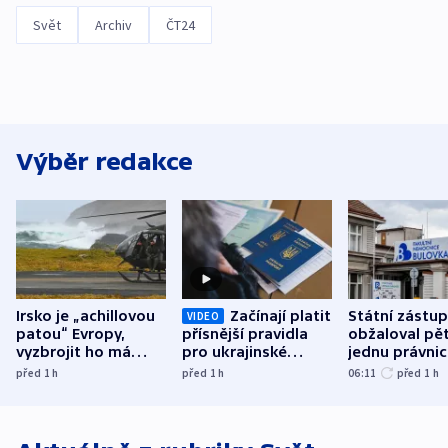
Svět
Archiv
ČT24
Výběr redakce
Irsko je „achillovou
Začínají platit
Státní zástu
VIDEO
patou“ Evropy,
přísnější pravidla
obžaloval pět 
vyzbrojit ho má
pro ukrajinské
jednu právni
Francie
uprchlíky
osobu v kauz
před 1
h
před 1
h
06:11
před 1
h
Bulovky