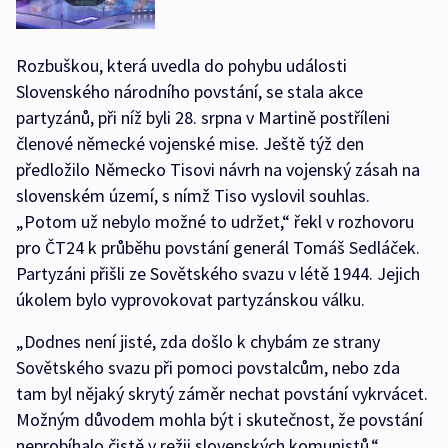
Rozbuškou, která uvedla do pohybu události
Slovenského národního povstání, se stala akce
partyzánů, při níž byli 28. srpna v Martině postříleni
členové německé vojenské mise. Ještě týž den
předložilo Německo Tisovi návrh na vojenský zásah na
slovenském území, s nímž Tiso vyslovil souhlas.
„Potom už nebylo možné to udržet,“ řekl v rozhovoru
pro ČT24 k průběhu povstání generál Tomáš Sedláček.
Partyzáni přišli ze Sovětského svazu v létě 1944. Jejich
úkolem bylo vyprovokovat partyzánskou válku.
„Dodnes není jisté, zda došlo k chybám ze strany
Sovětského svazu při pomoci povstalcům, nebo zda
tam byl nějaký skrytý záměr nechat povstání vykrvácet.
Možným důvodem mohla být i skutečnost, že povstání
neprobíhalo čistě v režii slovenských komunistů.“