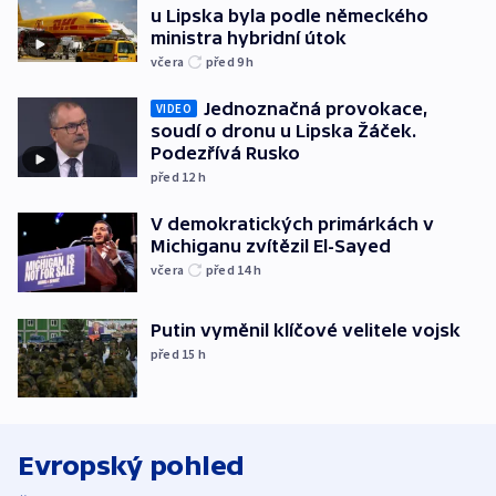
u Lipska byla podle německého
ministra hybridní útok
včera
před 9
h
Jednoznačná provokace,
VIDEO
soudí o dronu u Lipska Žáček.
Podezřívá Rusko
před 12
h
V demokratických primárkách v
Michiganu zvítězil El-Sayed
včera
před 14
h
Putin vyměnil klíčové velitele vojsk
před 15
h
Evropský pohled