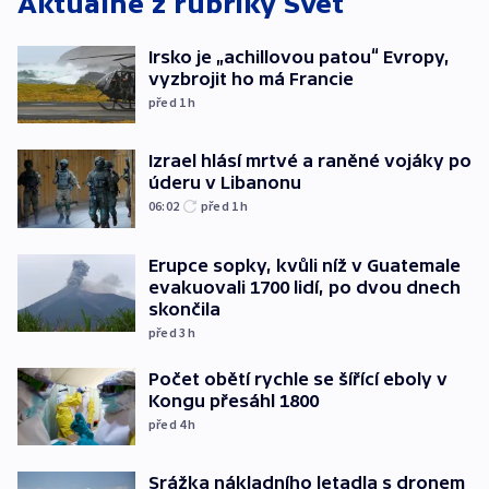
Aktuálně z rubriky
Svět
Irsko je „achillovou patou“ Evropy,
vyzbrojit ho má Francie
před 1
h
Izrael hlásí mrtvé a raněné vojáky po
úderu v Libanonu
06:02
před 1
h
Erupce sopky, kvůli níž v Guatemale
evakuovali 1700 lidí, po dvou dnech
skončila
před 3
h
Počet obětí rychle se šířící eboly v
Kongu přesáhl 1800
před 4
h
Srážka nákladního letadla s dronem