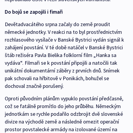
Do bojů se zapojili i fimaři
Devětadvacátého srpna začaly do země proudit
německé jednotky. V reakci na to byl prostřednictvím
rozhlasového vysílače v Banské Bystrici vydán signál k
zahájení povstání. V té době natáčel v Banské Bystrici
štáb režiséra Pavla Bielika folklorní film „Hanka sa
vydáva“. Filmaři se k povstání připojili a natočili tak
unikátní dokumentární záběry z prvních dnů. Snímek
pak schovali na hřbitově v Ponikách, bohužel se
dochoval značně porušený.
Oproti původním plánům vypuklo povstání předčasně,
což se fatálně promítlo do jeho průběhu. Německým
jednotkám se rychle podařilo odzbrojit dvě slovenské
divize na východě země a následně omezit operační
prostor povstalecké armády na izolované území na