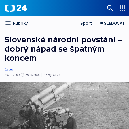
Sport
SLEDOVAT
Rubriky
Slovenské národní povstání –
dobrý nápad se špatným
koncem
ČT24
29. 8. 2009
29. 8. 2009
|
Zdroj:
ČT24