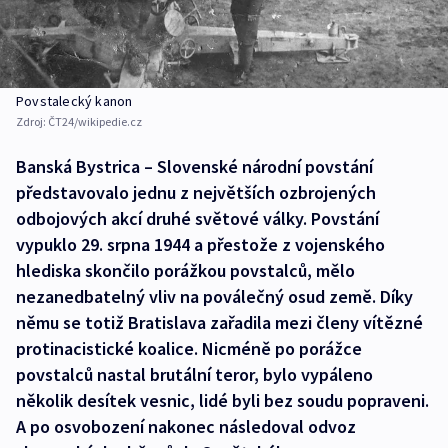
Povstalecký kanon
Zdroj:
ČT24/wikipedie.cz
Banská Bystrica – Slovenské národní povstání
představovalo jednu z největších ozbrojených
odbojových akcí druhé světové války. Povstání
vypuklo 29. srpna 1944 a přestože z vojenského
hlediska skončilo porážkou povstalců, mělo
nezanedbatelný vliv na poválečný osud země. Díky
němu se totiž Bratislava zařadila mezi členy vítězné
protinacistické koalice. Nicméně po porážce
povstalců nastal brutální teror, bylo vypáleno
několik desítek vesnic, lidé byli bez soudu popraveni.
A po osvobození nakonec následoval odvoz