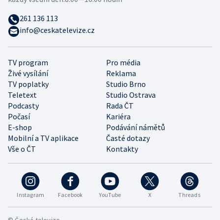
261 136 113
info@ceskatelevize.cz
TV program
Pro média
Živé vysílání
Reklama
TV poplatky
Studio Brno
Teletext
Studio Ostrava
Podcasty
Rada ČT
Počasí
Kariéra
E-shop
Podávání námětů
Mobilní a TV aplikace
Časté dotazy
Vše o ČT
Kontakty
Instagram
Facebook
YouTube
X
Threads