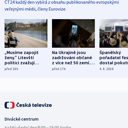
ČT24 každý den vybírá z obsahu publikovaného evropskými
veřejnými médii, členy Eurovize.
„Musíme zapojit
Na Ukrajině jsou
Španělský
ženy.“ Litevští
zadržováni občané
pořadatel fes
politici zvažují
z více než 50 zemí.
dostal pokut
dohodu o
Bojovali na straně
nekalé prakti
před 16
h
před 17
h
4. 8. 2026
demografii
Ruska
Divácké centrum
každý všední den:
8:00—16:00 hodin