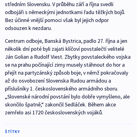
středním Slovensku. V průběhu září a října svedli
odbojáři s německými jednotkami řadu těžkých bojů.
Bez účinné vnější pomoci však byl jejich odpor
odsouzen k nezdaru.
Centrum odboje, Banská Bystrica, padlo 27. října a jen
několik dní poté byli zajati klíčoví povstalečtí velitelé
Ján Golian a Rudolf Viest. Zbytky povstaleckého vojska
se na prahu počínající zimy musely stáhnout do hor a
přejít na partyzánský způsob boje, v němž pokračovaly
až do osvobození Slovenska Rudou armádou a
příslušníky 1. československého armádního sboru.
„Slovenské národní povstání bylo dobře vymyšleno, ale
skončilo špatně,“ zakončil Sedláček. Během akce
zemřelo asi 1720 československých vojáků.
ŠTÍTKY