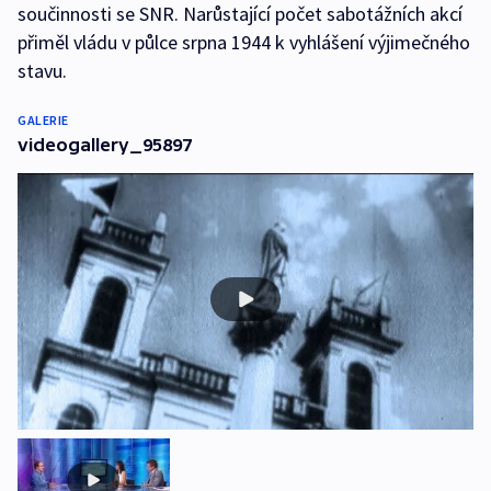
součinnosti se SNR. Narůstající počet sabotážních akcí
přiměl vládu v půlce srpna 1944 k vyhlášení výjimečného
stavu.
GALERIE
videogallery_95897