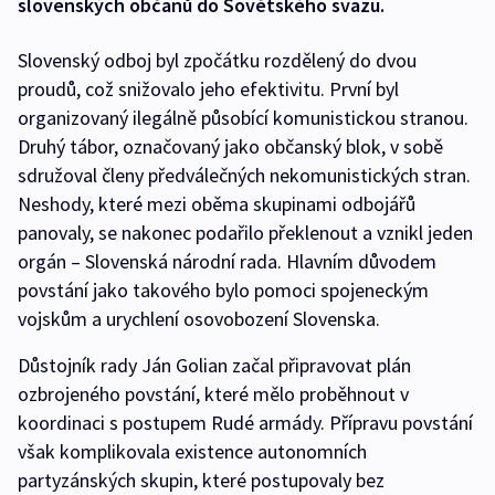
slovenských občanů do Sovětského svazu.
Slovenský odboj byl zpočátku rozdělený do dvou
proudů, což snižovalo jeho efektivitu. První byl
organizovaný ilegálně působící komunistickou stranou.
Druhý tábor, označovaný jako občanský blok, v sobě
sdružoval členy předválečných nekomunistických stran.
Neshody, které mezi oběma skupinami odbojářů
panovaly, se nakonec podařilo překlenout a vznikl jeden
orgán – Slovenská národní rada. Hlavním důvodem
povstání jako takového bylo pomoci spojeneckým
vojskům a urychlení osovobození Slovenska.
Důstojník rady Ján Golian začal připravovat plán
ozbrojeného povstání, které mělo proběhnout v
koordinaci s postupem Rudé armády. Přípravu povstání
však komplikovala existence autonomních
partyzánských skupin, které postupovaly bez