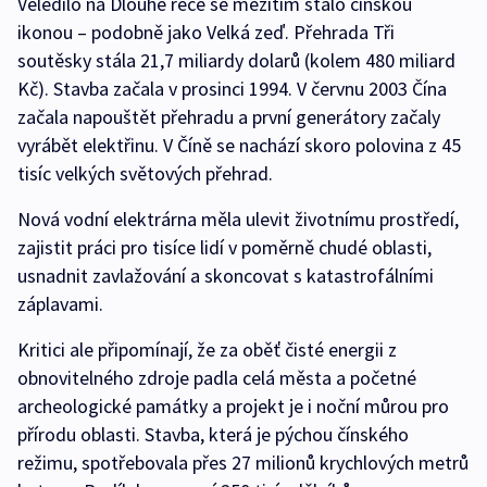
Veledílo na Dlouhé řece se mezitím stalo čínskou
ikonou – podobně jako Velká zeď. Přehrada Tři
soutěsky stála 21,7 miliardy dolarů (kolem 480 miliard
Kč). Stavba začala v prosinci 1994. V červnu 2003 Čína
začala napouštět přehradu a první generátory začaly
vyrábět elektřinu. V Číně se nachází skoro polovina z 45
tisíc velkých světových přehrad.
Nová vodní elektrárna měla ulevit životnímu prostředí,
zajistit práci pro tisíce lidí v poměrně chudé oblasti,
usnadnit zavlažování a skoncovat s katastrofálními
záplavami.
Kritici ale připomínají, že za oběť čisté energii z
obnovitelného zdroje padla celá města a početné
archeologické památky a projekt je i noční můrou pro
přírodu oblasti. Stavba, která je pýchou čínského
režimu, spotřebovala přes 27 milionů krychlových metrů