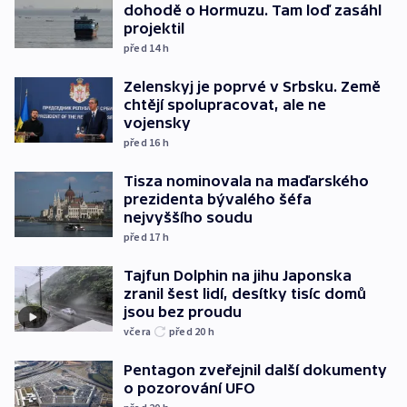
dohodě o Hormuzu. Tam loď zasáhl
projektil
před 14
h
Zelenskyj je poprvé v Srbsku. Země
chtějí spolupracovat, ale ne
vojensky
před 16
h
Tisza nominovala na maďarského
prezidenta bývalého šéfa
nejvyššího soudu
před 17
h
Tajfun Dolphin na jihu Japonska
zranil šest lidí, desítky tisíc domů
jsou bez proudu
včera
před 20
h
Pentagon zveřejnil další dokumenty
o pozorování UFO