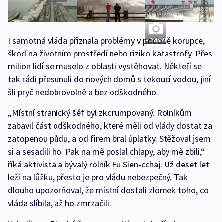
I samotná vláda přiznala problémy v podobě korupce,
+ 2 další
škod na životním prostředí nebo riziko katastrofy. Přes
milion lidí se muselo z oblasti vystěhovat. Někteří se
tak rádi přesunuli do nových domů s tekoucí vodou, jiní
šli pryč nedobrovolně a bez odškodného.
„Místní stranický šéf byl zkorumpovaný. Rolníkům
zabavil část odškodného, které měli od vlády dostat za
zatopenou půdu, a od firem bral úplatky. Stěžoval jsem
si a sesadili ho. Pak na mě poslal chlapy, aby mě zbili,“
říká aktivista a bývalý rolník Fu Sien-cchaj. Už deset let
leží na lůžku, přesto je pro vládu nebezpečný. Tak
dlouho upozorňoval, že místní dostali zlomek toho, co
vláda slíbila, až ho zmrzačili.