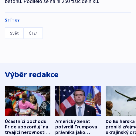
betonu. Podílelo se na ní 250 tisíc dělníků.
ŠTÍTKY
Svět
ČT24
Výběr redakce
Účastníci pochodu
Americký Senát
Do Bulharska
Pride upozorňují na
potvrdil Trumpova
pronikl zřejm
trvající nerovnosti i
právníka jako
ukrajinský dr