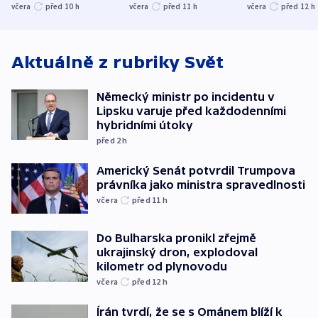
společenskou
ministra
explodoval k
včera
před 10
h
včera
před 11
h
včera
před 12
h
atmosféru
spravedlnosti
od plynovod
Aktuálně z rubriky
Svět
Německý ministr po incidentu v
Lipsku varuje před každodenními
hybridními útoky
před 2
h
Americký Senát potvrdil Trumpova
právníka jako ministra spravedlnosti
včera
před 11
h
Do Bulharska pronikl zřejmě
ukrajinský dron, explodoval
kilometr od plynovodu
včera
před 12
h
Írán tvrdí, že se s Ománem blíží k