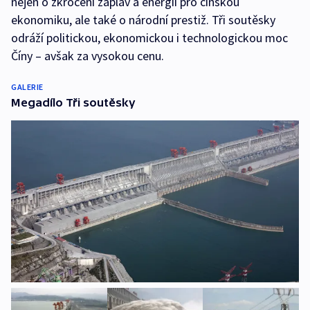
nejen o zkrocení záplav a energii pro čínskou
ekonomiku, ale také o národní prestiž. Tři soutěsky
odráží politickou, ekonomickou i technologickou moc
Číny – avšak za vysokou cenu.
GALERIE
Megadílo Tři soutěsky