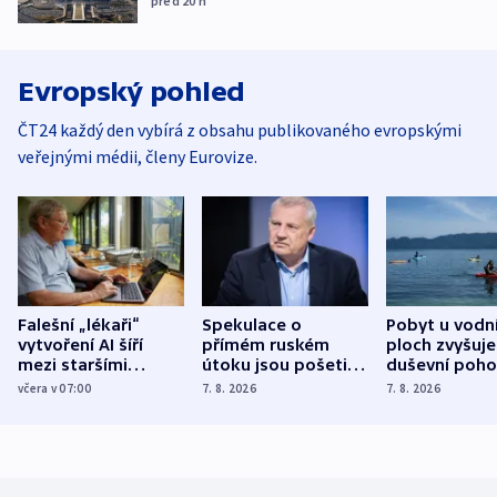
před 20
h
Evropský pohled
ČT24 každý den vybírá z obsahu publikovaného evropskými
veřejnými médii, členy Eurovize.
Falešní „lékaři“
Spekulace o
Pobyt u vodn
vytvoření AI šíří
přímém ruském
ploch zvyšuje
mezi staršími
útoku jsou pošetilé,
duševní poho
Poláky nebezpečné
míní estonský
ukázala
včera v 07:00
7. 8. 2026
7. 8. 2026
zdravotní rady
bezpečnostní
mezinárodní 
expert