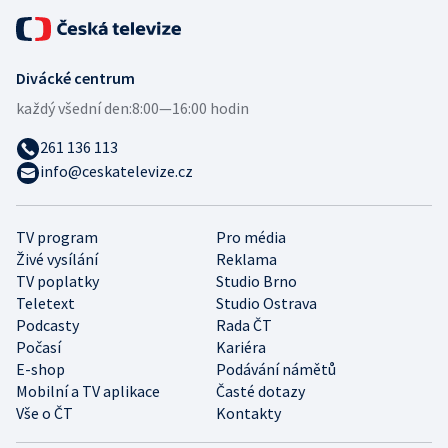
Divácké centrum
každý všední den:
8:00—16:00 hodin
261 136 113
info@ceskatelevize.cz
TV program
Pro média
Živé vysílání
Reklama
TV poplatky
Studio Brno
Teletext
Studio Ostrava
Podcasty
Rada ČT
Počasí
Kariéra
E-shop
Podávání námětů
Mobilní a TV aplikace
Časté dotazy
Vše o ČT
Kontakty