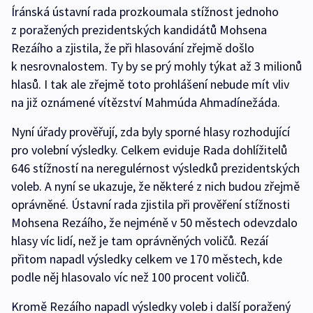
Íránská ústavní rada prozkoumala stížnost jednoho
z poražených prezidentských kandidátů Mohsena
Rezáího a zjistila, že při hlasování zřejmě došlo
k nesrovnalostem. Ty by se prý mohly týkat až 3 milionů
hlasů. I tak ale zřejmě toto prohlášení nebude mít vliv
na již oznámené vítězství Mahmúda Ahmadínežáda.
Nyní úřady prověřují, zda byly sporné hlasy rozhodující
pro volební výsledky. Celkem eviduje Rada dohlížitelů
646 stížností na neregulérnost výsledků prezidentských
voleb. A nyní se ukazuje, že některé z nich budou zřejmě
oprávněné. Ústavní rada zjistila při prověření stížnosti
Mohsena Rezáího, že nejméně v 50 městech odevzdalo
hlasy víc lidí, než je tam oprávněných voličů. Rezáí
přitom napadl výsledky celkem ve 170 městech, kde
podle něj hlasovalo víc než 100 procent voličů.
Kromě Rezáího napadl výsledky voleb i další poražený