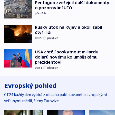
Pentagon zveřejnil další dokumenty
o pozorování UFO
před 5
h
Ruský útok na Kyjev a okolí zabil
čtyři lidi
08:20
před 5
h
USA chtějí poskytnout miliardu
dolarů novému kolumbijskému
prezidentovi
06:51
před 8
h
Evropský pohled
ČT24 každý den vybírá z obsahu publikovaného evropskými
veřejnými médii, členy Eurovize.