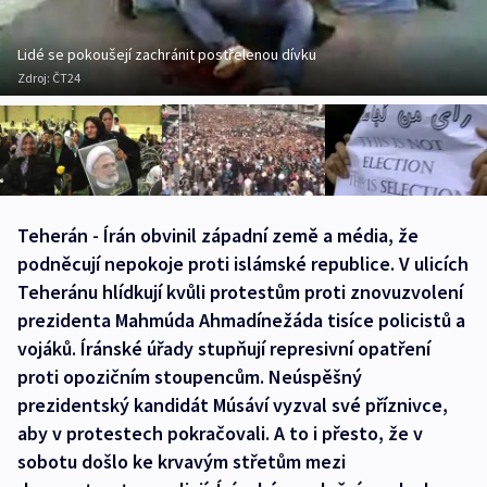
Lidé se pokoušejí zachránit postřelenou dívku
Zdroj:
ČT24
Teherán - Írán obvinil západní země a média, že
podněcují nepokoje proti islámské republice. V ulicích
Teheránu hlídkují kvůli protestům proti znovuzvolení
prezidenta Mahmúda Ahmadínežáda tisíce policistů a
vojáků. Íránské úřady stupňují represivní opatření
proti opozičním stoupencům. Neúspěšný
prezidentský kandidát Músáví vyzval své příznivce,
aby v protestech pokračovali. A to i přesto, že v
sobotu došlo ke krvavým střetům mezi