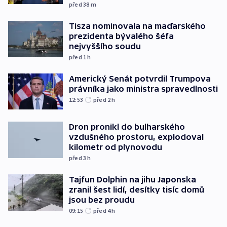
před 38
m
Tisza nominovala na maďarského
prezidenta bývalého šéfa
nejvyššího soudu
před 1
h
Americký Senát potvrdil Trumpova
právníka jako ministra spravedlnosti
12:53
před 2
h
Dron pronikl do bulharského
vzdušného prostoru, explodoval
kilometr od plynovodu
před 3
h
Tajfun Dolphin na jihu Japonska
zranil šest lidí, desítky tisíc domů
jsou bez proudu
09:15
před 4
h