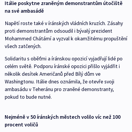
Itálie poskytne zraněným demonstrantům útočiště
na své ambasádě
Napětí roste také v íránských vládních kruzích. Zásahy
proti demonstrantům odsoudil i bývalý prezident
Mohammed Chátámí a vyzval k okamžitému propuštění
všech zatčených.
Solidaritu s oběťmi a íránskou opozicí vyjadřují lidé po
celém světě. Podporu íránské opozici přišlo vyjádřit i
několik desítek Američanů před Bílý dům ve
Washingtonu. Itálie dnes oznámila, že otevře svoji
ambasádu v Teheránu pro zraněné demonstranty,
pokud to bude nutné.
Nejméně v 50 íránských městech volilo víc než 100
procent voličů