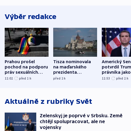
Výběr redakce
Prahou prošel
Tisza nominovala
Americký Sen
pochod na podporu
na maďarského
potvrdil Tru
práv sexuálních
prezidenta
právníka jako
menšin
bývalého šéfa
ministra
12:02
před 1
h
před 1
h
12:53
před 2
h
nejvyššího soudu
spravedlnost
Aktuálně z rubriky
Svět
Zelenskyj je poprvé v Srbsku. Země
chtějí spolupracovat, ale ne
vojensky