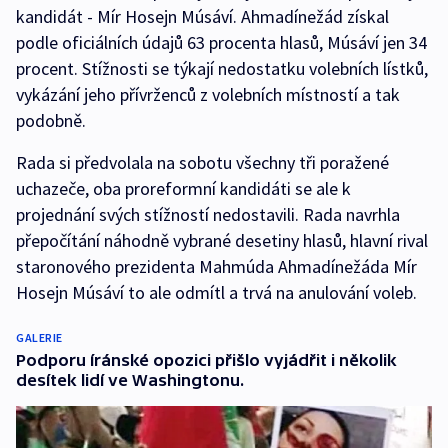
kandidát - Mír Hosejn Músáví. Ahmadínežád získal
podle oficiálních údajů 63 procenta hlasů, Músáví jen 34
procent. Stížnosti se týkají nedostatku volebních lístků,
vykázání jeho přívrženců z volebních místností a tak
podobně.
Rada si předvolala na sobotu všechny tři poražené
uchazeče, oba proreformní kandidáti se ale k
projednání svých stížností nedostavili. Rada navrhla
přepočítání náhodně vybrané desetiny hlasů, hlavní rival
staronového prezidenta Mahmúda Ahmadínežáda Mír
Hosejn Músáví to ale odmítl a trvá na anulování voleb.
GALERIE
Podporu íránské opozici přišlo vyjádřit i několik
desítek lidí ve Washingtonu.