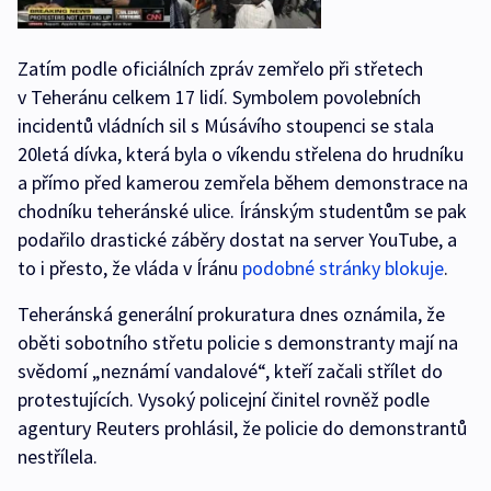
Zatím podle oficiálních zpráv zemřelo při střetech
v Teheránu celkem 17 lidí. Symbolem povolebních
incidentů vládních sil s Músávího stoupenci se stala
20letá dívka, která byla o víkendu střelena do hrudníku
a přímo před kamerou zemřela během demonstrace na
chodníku teheránské ulice. Íránským studentům se pak
podařilo drastické záběry dostat na server YouTube, a
to i přesto, že vláda v Íránu
podobné stránky blokuje
.
Teheránská generální prokuratura dnes oznámila, že
oběti sobotního střetu policie s demonstranty mají na
svědomí „neznámí vandalové“, kteří začali střílet do
protestujících. Vysoký policejní činitel rovněž podle
agentury Reuters prohlásil, že policie do demonstrantů
nestřílela.