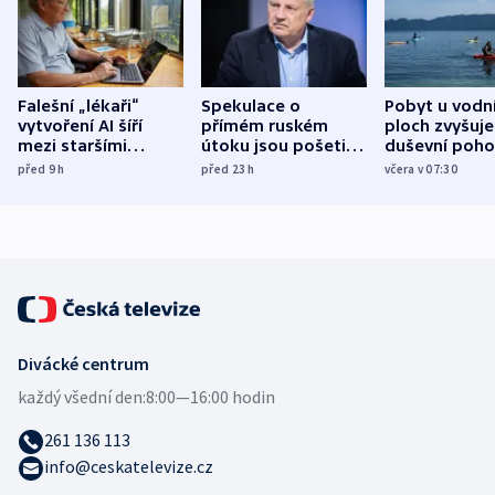
Falešní „lékaři“
Spekulace o
Pobyt u vodn
vytvoření AI šíří
přímém ruském
ploch zvyšuje
mezi staršími
útoku jsou pošetilé,
duševní poho
Poláky nebezpečné
míní estonský
ukázala
před 9
h
před 23
h
včera v 07:30
zdravotní rady
bezpečnostní
mezinárodní 
expert
Divácké centrum
každý všední den:
8:00—16:00 hodin
261 136 113
info@ceskatelevize.cz