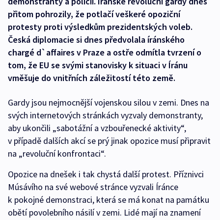
demonstranty a policií. Íránské revoluční gardy dnes
přitom pohrozily, že potlačí veškeré opoziční
protesty proti výsledkům prezidentských voleb.
Česká diplomacie si dnes předvolala íránského
chargé d`affaires v Praze a ostře odmítla tvrzení o
tom, že EU se svými stanovisky k situaci v Íránu
vměšuje do vnitřních záležitostí této země.
Gardy jsou nejmocnější vojenskou silou v zemi. Dnes na
svých internetových stránkách vyzvaly demonstranty,
aby ukončili „sabotážní a vzbouřenecké aktivity“,
v případě dalších akcí se prý jinak opozice musí připravit
na „revoluční konfrontaci“.
Opozice na dnešek i tak chystá další protest. Příznivci
Músávího na své webové stránce vyzvali Íránce
k pokojné demonstraci, která se má konat na památku
obětí povolebního násilí v zemi. Lidé mají na znamení