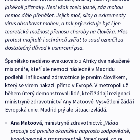
jakékoli příznaky. Není však zcela jasné, zda mohou
nemoc dále přenášet. Jejich moč, sliny a exkrementy
virus obsahovat mohou, a tak prý existuje byť i jen
teoretická možnost přenosu choroby na člověka. Přes
protest majitelů i ochránců zvířat to soud označil za
dostatečný důvod k usmrcení psa.
Španělsko nedávno evakuovalo z Afriky dva nakažené
misionáře, kteří ale nemoci následně v Madridu
podlehli. Infikovaná zdravotnice je prvním člověkem,
který se virem nakazil přímo v Evropě. V metropoli už
během úterý demonstrovali lidé, kteří žádají rezignaci
ministryně zdravotnictví Any Matoové. Vysvětlení žádá i
Evropská unie. Madrid prý ale situaci zvládá.
Ana Matoová
, ministryně zdravotnictví:
„Vláda
pracuje od prvního okamžiku naprosto zodpovědně,
koordinovaně a transparentně. Ihned poté, co se