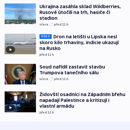
Ukrajina zasáhla sklad Wildberries,
Rusové útočili na trh, hasiče či
stadion
včera
před 11
h
Dron na letišti u Lipska nesl
VIDEO
skoro kilo trhaviny, indicie ukazují
na Rusko
před 11
h
Soud nařídil zastavit stavbu
Trumpova tanečního sálu
včera
před 11
h
Židovští osadníci na Západním břehu
napadají Palestince a kritizují i
vlastní armádu
před 11
h