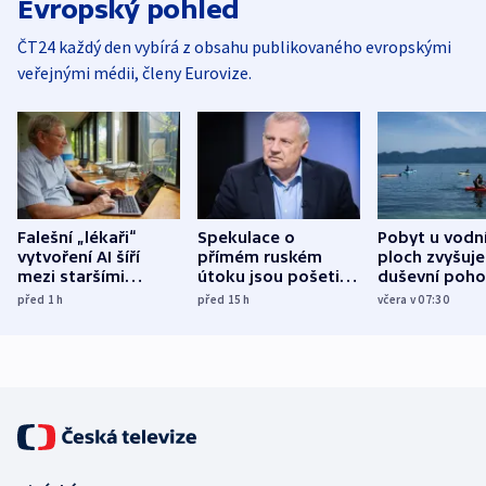
Evropský pohled
ČT24 každý den vybírá z obsahu publikovaného evropskými
veřejnými médii, členy Eurovize.
Falešní „lékaři“
Spekulace o
Pobyt u vodn
vytvoření AI šíří
přímém ruském
ploch zvyšuje
mezi staršími
útoku jsou pošetilé,
duševní poho
Poláky nebezpečné
míní estonský
ukázala
před 1
h
před 15
h
včera v 07:30
zdravotní rady
bezpečnostní
mezinárodní 
expert