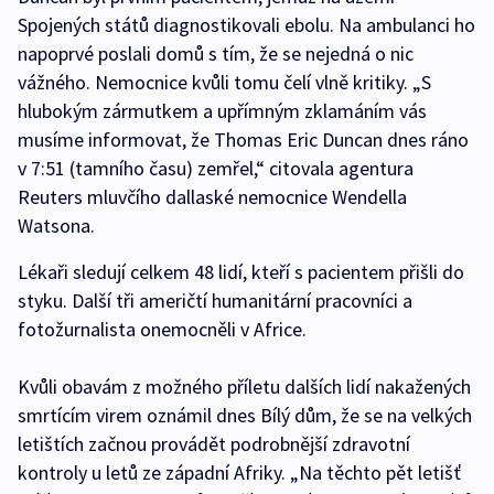
Spojených států diagnostikovali ebolu. Na ambulanci ho
napoprvé poslali domů s tím, že se nejedná o nic
vážného. Nemocnice kvůli tomu čelí vlně kritiky. „S
hlubokým zármutkem a upřímným zklamáním vás
musíme informovat, že Thomas Eric Duncan dnes ráno
v 7:51 (tamního času) zemřel,“ citovala agentura
Reuters mluvčího dallaské nemocnice Wendella
Watsona.
Lékaři sledují celkem 48 lidí, kteří s pacientem přišli do
styku. Další tři američtí humanitární pracovníci a
fotožurnalista onemocněli v Africe.
Kvůli obavám z možného příletu dalších lidí nakažených
smrtícím virem oznámil dnes Bílý dům, že se na velkých
letištích začnou provádět podrobnější zdravotní
kontroly u letů ze západní Afriky. „Na těchto pět letišť