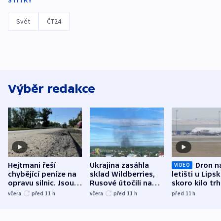
ŠTÍTKY
Svět
ČT24
Výběr redakce
Hejtmani řeší
Ukrajina zasáhla
Dron n
VIDEO
chybějící peníze na
sklad Wildberries,
letišti u Lips
opravu silnic. Jsou
Rusové útočili na
skoro kilo trh
nenárokové, namítá
trh, hasiče či
indicie ukazuj
včera
před 11
h
včera
před 11
h
před 11
h
ministerstvo
stadion
Rusko