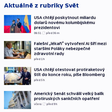
Aktuálně z rubriky
Svět
USA chtějí poskytnout miliardu
dolarů novému kolumbijskému
prezidentovi
06:51
před 36
m
Falešní „lékaři“ vytvoření AI šíří mezi
staršími Poláky nebezpečné
zdravotní rady
před 1
h
USA chtějí otestovat protiraketový
štít do konce roku, píše Bloomberg
před 5
h
Americký Senát schválil velký balík
protiruských sankčních opatření
včera
před 9
h