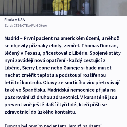
Ebola v USA
Zdroj:
ČT24/ČTK/AP/LM Otero
Madrid – První pacient na americkém území, u něhož
se objevily příznaky eboly, zemřel. Thomas Duncan,
léčený v Texasu, přicestoval z Libérie. Spojené státy
nyní zavádějí nová opatření - každý cestující z
Libérie, Sierry Leone nebo Guineje si bude muset
nechat změřit teplotu a podstoupí rozšířenou
letištní kontrolu. Obavy ze smrtícího viru přetrvávají
také ve Španělsku. Madridská nemocnice přijala na
pozorování už druhou zdravotnici. V karanténě jsou
preventivně ještě další čtyři lidé, kteří přišli se
zdravotnicí do úzkého kontaktu.
Duncan byl prvním pacientem, jemuž na území