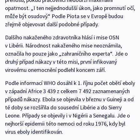
opatrnost. „I ten nejjednodušší úkon, jako promnutí očí,
může být osudový.“ Podle Piota se v Evropě budou
zřejmě objevovat další podobné případy.
Dalšího nakaženého zdravotníka hlásí i mise OSN
v Libérii. Národnost nakaženého mise neoznámila,
označila ho pouze jako „zahraničního experta“. Jde o
druhý případ nákazy v této misi, první infikovaný
virovému onemocnění podlehl koncem září.
Podle informací WHO dosáhl k 1. říjnu počet obětí eboly
v západní Africe 3 439 z celkem 7 492 zaznamenaných
případů nákazy. Ebola se objevila v březnu v Guineji a od
té doby se rozšířila do sousední Libérie a do Sierry
Leone. Případy se objevily i v Nigérii a Senegalu. Jde o
nejhorší epidemii této nemoci od roku 1976, kdy byl
virus eboly identifikován.