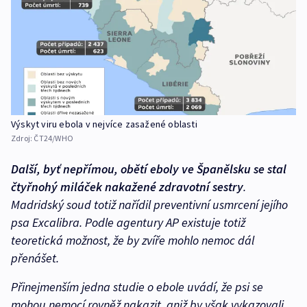
Výskyt viru ebola v nejvíce zasažené oblasti
Zdroj:
ČT24/WHO
Další, byť nepřímou, obětí eboly ve Španělsku se stal
čtyřnohý miláček nakažené zdravotní sestry
.
Madridský soud totiž nařídil preventivní usmrcení jejího
psa Excalibra. Podle agentury AP existuje totiž
teoretická možnost, že by zvíře mohlo nemoc dál
přenášet.
Přinejmenším jedna studie o ebole uvádí, že psi se
mohou nemocí rovněž nakazit, aniž by však vykazovali