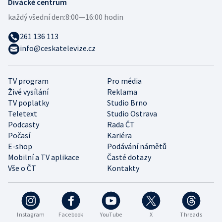
Divácké centrum
každý všední den:
8:00—16:00 hodin
261 136 113
info@ceskatelevize.cz
TV program
Pro média
Živé vysílání
Reklama
TV poplatky
Studio Brno
Teletext
Studio Ostrava
Podcasty
Rada ČT
Počasí
Kariéra
E-shop
Podávání námětů
Mobilní a TV aplikace
Časté dotazy
Vše o ČT
Kontakty
Instagram
Facebook
YouTube
X
Threads