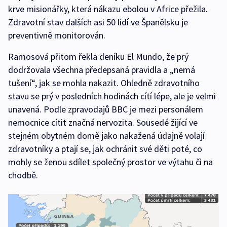
krve misionářky, která nákazu ebolou v Africe přežila.
Zdravotní stav dalších asi 50 lidí ve Španělsku je
preventivně monitorován.
Ramosová přitom řekla deníku El Mundo, že prý
dodržovala všechna předepsaná pravidla a „nemá
tušení“, jak se mohla nakazit. Ohledně zdravotního
stavu se prý v posledních hodinách cítí lépe, ale je velmi
unavená. Podle zpravodajů BBC je mezi personálem
nemocnice cítit značná nervozita. Sousedé žijící ve
stejném obytném domě jako nakažená údajně volají
zdravotníky a ptají se, jak ochránit své děti poté, co
mohly se ženou sdílet společný prostor ve výtahu či na
chodbě.