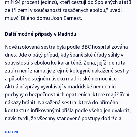
míří 94 procent jedinců, kteří cestují do Spojených států
ze tří zemí v současnosti zasažených ebolou,“ uvedl
mluvčí Bílého domu Josh Earnest.
Další možné případy v Madridu
Nově izolovaná sestra byla podle BBC hospitalizována
dnes. Jde o pátý případ, kdy španělské úřady sáhly v
souvislosti s ebolou ke karanténě. Žena, jejíž identita
zatím není známa, je zřejmě kolegyně nakažené sestry
a působí ve stejném úseku madridské nemocnice.
Aktuální zprávy vyvolávají v madridské nemocnici
pochyby o bezpečnostních opatřeních, které mají šíření
nákazy bránit. Nakažená sestra, která do přímého
kontaktu s infikovanými přišla podle všeho jen dvakrát,
navíc tvrdí, že všechny stanovené postupy dodržela.
GALERIE