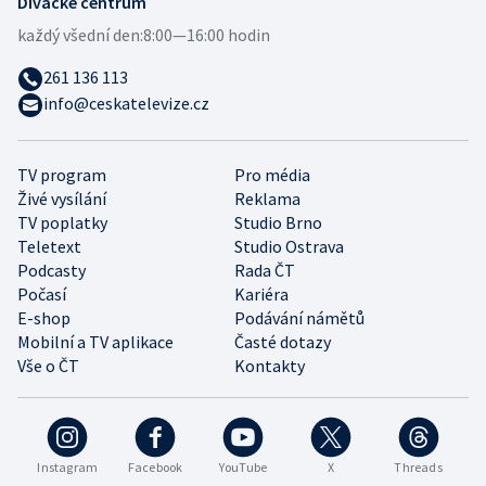
Divácké centrum
každý všední den:
8:00—16:00 hodin
261 136 113
info@ceskatelevize.cz
TV program
Pro média
Živé vysílání
Reklama
TV poplatky
Studio Brno
Teletext
Studio Ostrava
Podcasty
Rada ČT
Počasí
Kariéra
E-shop
Podávání námětů
Mobilní a TV aplikace
Časté dotazy
Vše o ČT
Kontakty
Instagram
Facebook
YouTube
X
Threads