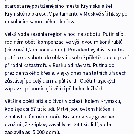
starosta nejpostiženějšího města Krymska a šéf
Krymského okresu. V parlamentu v Moskvě sílí hlasy po
odvoláním samotného Tkačova.
Velká voda zasáhla region v noci na sobotu. Putin slíbil
rodinám obětí kompenzaci ve výši dvou milionů rublů
(více než 1,2 milionu korun). Prezident vyhlásil smutek
poté, co v sobotu do oblasti osobně přiletěl. Jde o první
přírodní katastrofu v Rusku od návratu Putina do
prezidentského křesla. Vlajky dnes na státních úřadech
zůstávají po celý den na půl žerdi. Oběti tragických
záplav si připomínají i věřící při bohoslužbách.
Většina obětí přišla o život v oblasti kolem Krymsku,
kde žije asi 57 tisíc lidí. Mrtví jsou ovšem hlášeni i
z oblasti u Černého moře. Krasnodarský guvernér
oznámil, že záplavy zasáhly asi 24 tisíc lidí, voda
zaplavila asi 5 000 domů.