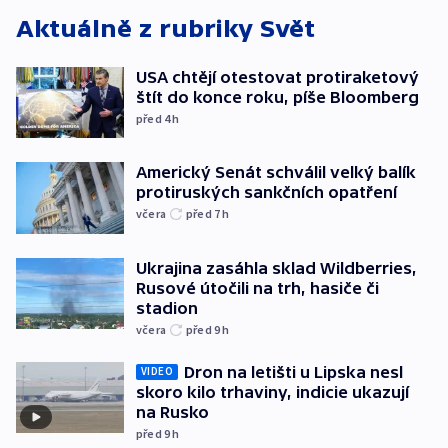
Aktuálně z rubriky
Svět
USA chtějí otestovat protiraketový
štít do konce roku, píše Bloomberg
před 4
h
Americký Senát schválil velký balík
protiruských sankčních opatření
včera
před 7
h
Ukrajina zasáhla sklad Wildberries,
Rusové útočili na trh, hasiče či
stadion
včera
před 9
h
Dron na letišti u Lipska nesl
VIDEO
skoro kilo trhaviny, indicie ukazují
na Rusko
před 9
h