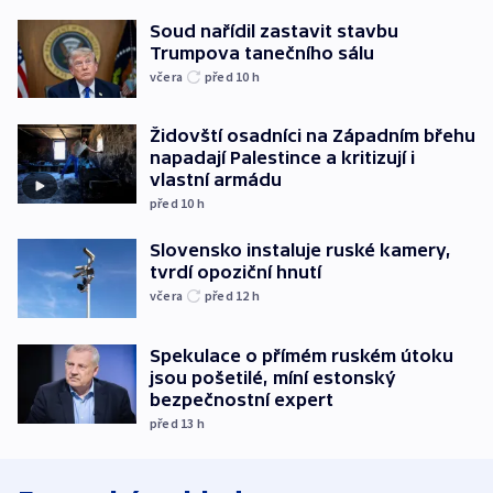
Soud nařídil zastavit stavbu
Trumpova tanečního sálu
včera
před 10
h
Židovští osadníci na Západním břehu
napadají Palestince a kritizují i
vlastní armádu
před 10
h
Slovensko instaluje ruské kamery,
tvrdí opoziční hnutí
včera
před 12
h
Spekulace o přímém ruském útoku
jsou pošetilé, míní estonský
bezpečnostní expert
před 13
h