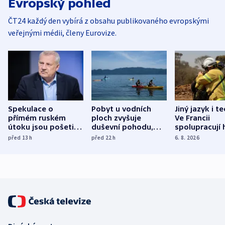
Evropský pohled
ČT24 každý den vybírá z obsahu publikovaného evropskými
veřejnými médii, členy Eurovize.
Spekulace o
Pobyt u vodních
Jiný jazyk i t
přímém ruském
ploch zvyšuje
Ve Francii
útoku jsou pošetilé,
duševní pohodu,
spolupracují h
míní estonský
ukázala
různých zemí
před 13
h
před 22
h
6. 8. 2026
bezpečnostní
mezinárodní studie
expert