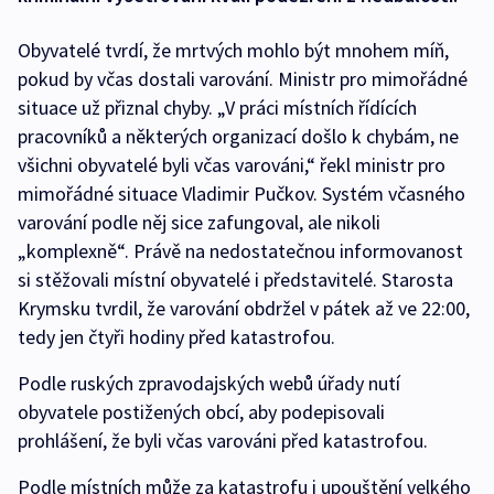
Obyvatelé tvrdí, že mrtvých mohlo být mnohem míň,
pokud by včas dostali varování. Ministr pro mimořádné
situace už přiznal chyby. „V práci místních řídících
pracovníků a některých organizací došlo k chybám, ne
všichni obyvatelé byli včas varováni,“ řekl ministr pro
mimořádné situace Vladimir Pučkov. Systém včasného
varování podle něj sice zafungoval, ale nikoli
„komplexně“. Právě na nedostatečnou informovanost
si stěžovali místní obyvatelé i představitelé. Starosta
Krymsku tvrdil, že varování obdržel v pátek až ve 22:00,
tedy jen čtyři hodiny před katastrofou.
Podle ruských zpravodajských webů úřady nutí
obyvatele postižených obcí, aby podepisovali
prohlášení, že byli včas varováni před katastrofou.
Podle místních může za katastrofu i upouštění velkého