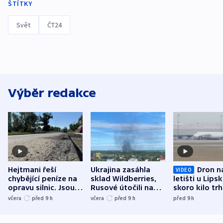
ŠTÍTKY
Svět
ČT24
Výběr redakce
Hejtmani řeší
Ukrajina zasáhla
Dron n
VIDEO
chybějící peníze na
sklad Wildberries,
letišti u Lips
opravu silnic. Jsou
Rusové útočili na
skoro kilo trh
nenárokové, namítá
trh, hasiče či
indicie ukazuj
včera
před 9
h
včera
před 9
h
před 9
h
ministerstvo
stadion
Rusko