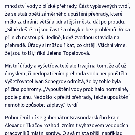
množství vody z blízké přehrady. Část vyplavených tvrdí,
že se stali obětí záměrného upuštění přehrady, které
mělo zachránit větší a lidnatější města dál po proudu.
„Silné deště tu jsou časté a obvykle bez problémů. Řeka
při nich nestoupá. Jedině, když zvednou stavidla na
přehradě. Úřady si můžou říkat, co chtějí. Všichni víme,
že jsou to lži,“ říká Jelena Topalovová.
Místní úřady a vyšetřovatelé ale trvají na tom, že ať už
úmyslem, či nedopatřením přehrada vodu neupouštěla.
Vyšetřovatel Ivan Senegrov odmítá, že by tohle byla
příčina pohromy. „Vypouštění vody probíhalo normálně,
podle plánu. Nedošlo k přelití přehrady, takže upouštění
nemohlo způsobit záplavy,“ tvrdí.
Pobouření lidí se gubernátor Krasnodarského kraje
Alexandr Tkačov rozhodl zmírnit vyhazovem vedoucích
pracovníků místní správy. O svá místa přišli například