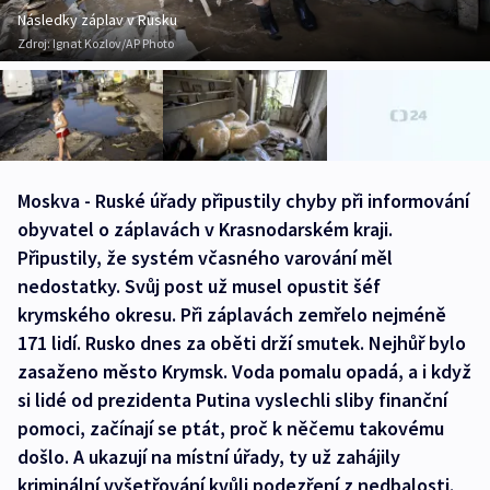
Následky záplav v Rusku
Zdroj:
Ignat Kozlov/AP Photo
Moskva - Ruské úřady připustily chyby při informování
obyvatel o záplavách v Krasnodarském kraji.
Připustily, že systém včasného varování měl
nedostatky. Svůj post už musel opustit šéf
krymského okresu. Při záplavách zemřelo nejméně
171 lidí. Rusko dnes za oběti drží smutek. Nejhůř bylo
zasaženo město Krymsk. Voda pomalu opadá, a i když
si lidé od prezidenta Putina vyslechli sliby finanční
pomoci, začínají se ptát, proč k něčemu takovému
došlo. A ukazují na místní úřady, ty už zahájily
kriminální vyšetřování kvůli podezření z nedbalosti.