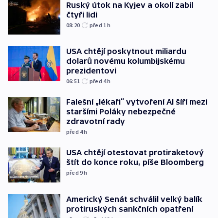
Ruský útok na Kyjev a okolí zabil
čtyři lidi
08:20
před 1
h
USA chtějí poskytnout miliardu
dolarů novému kolumbijskému
prezidentovi
06:51
před 4
h
Falešní „lékaři“ vytvoření AI šíří mezi
staršími Poláky nebezpečné
zdravotní rady
před 4
h
USA chtějí otestovat protiraketový
štít do konce roku, píše Bloomberg
před 9
h
Americký Senát schválil velký balík
protiruských sankčních opatření