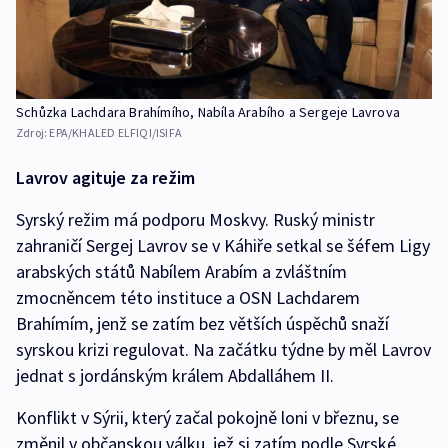
Schůzka Lachdara Brahímího, Nabíla Arabího a Sergeje Lavrova
Zdroj:
EPA/KHALED ELFIQI/ISIFA
Lavrov agituje za režim
Syrský režim má podporu Moskvy. Ruský ministr
zahraničí Sergej Lavrov se v Káhiře setkal se šéfem Ligy
arabských států Nabílem Arabím a zvláštním
zmocněncem této instituce a OSN Lachdarem
Brahímím, jenž se zatím bez větších úspěchů snaží
syrskou krizi regulovat. Na začátku týdne by měl Lavrov
jednat s jordánským králem Abdalláhem II.
Konflikt v Sýrii, který začal pokojně loni v březnu, se
změnil v občanskou válku, jež si zatím podle Syrské