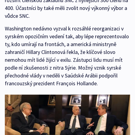
rozšířit členskou základnu SNC z nynějších 300 členů na
400. Účastníci by také měli zvolit nový výkonný výbor a
vůdce SNC.
Washington nedávno vyzval k rozsáhlé reorganizaci v
syrském opozičním vedení tak, aby lépe reprezentovalo
ty, kdo umírají na frontách, a americká ministryně
zahraničí Hillary Clintonová řekla, že klíčové slovo
nemohou mít lidé žijící v exilu. Zástupci lidu musí mít
podle ní zkušenosti z nitra Sýrie. Možný vznik syrské
přechodné vlády v neděli v Saúdské Arábii podpořil
francouzský prezident François Hollande.