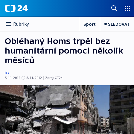
Sport
SLEDOVAT
Rubriky
Obléhaný Homs trpěl bez
humanitární pomoci několik
měsíců
jav
5. 11. 2012
5. 11. 2012
|
Zdroj:
ČT24