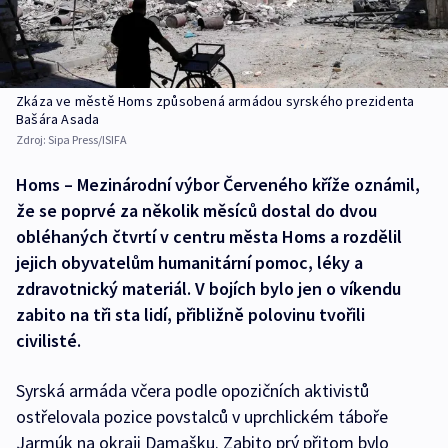
Zkáza ve městě Homs způsobená armádou syrského prezidenta
Bašára Asada
Zdroj:
Sipa Press/ISIFA
Homs – Mezinárodní výbor Červeného kříže oznámil,
že se poprvé za několik měsíců dostal do dvou
obléhaných čtvrtí v centru města Homs a rozdělil
jejich obyvatelům humanitární pomoc, léky a
zdravotnický materiál. V bojích bylo jen o víkendu
zabito na tři sta lidí, přibližně polovinu tvořili
civilisté.
Syrská armáda včera podle opozičních aktivistů
ostřelovala pozice povstalců v uprchlickém táboře
Jarmúk na okraji Damašku. Zabito prý přitom bylo