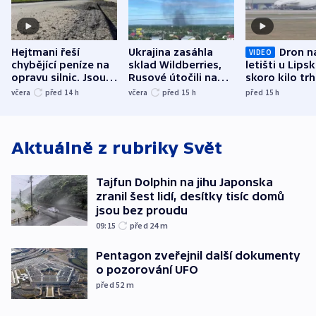
Hejtmani řeší
Ukrajina zasáhla
Dron n
VIDEO
chybějící peníze na
sklad Wildberries,
letišti u Lips
opravu silnic. Jsou
Rusové útočili na
skoro kilo trh
nenárokové, namítá
trh, hasiče či
indicie ukazuj
včera
před 14
h
včera
před 15
h
před 15
h
ministerstvo
stadion
Rusko
Aktuálně z rubriky
Svět
Tajfun Dolphin na jihu Japonska
zranil šest lidí, desítky tisíc domů
jsou bez proudu
09:15
před 24
m
Pentagon zveřejnil další dokumenty
o pozorování UFO
před 52
m