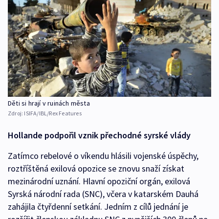
Děti si hrají v ruinách města
Zdroj:
ISIFA/IBL/Rex Features
Hollande podpořil vznik přechodné syrské vlády
Zatímco rebelové o víkendu hlásili vojenské úspěchy,
roztříštěná exilová opozice se znovu snaží získat
mezinárodní uznání. Hlavní opoziční orgán, exilová
Syrská národní rada (SNC), včera v katarském Dauhá
zahájila čtyřdenní setkání. Jedním z cílů jednání je