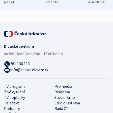
Poláky nebezpečné
míní estonský
ukázala
před 4
h
před 18
h
včera v 07:30
zdravotní rady
bezpečnostní
mezinárodní 
expert
Divácké centrum
každý všední den:
8:00—16:00 hodin
261 136 113
info@ceskatelevize.cz
TV program
Pro média
Živé vysílání
Reklama
TV poplatky
Studio Brno
Teletext
Studio Ostrava
Podcasty
Rada ČT