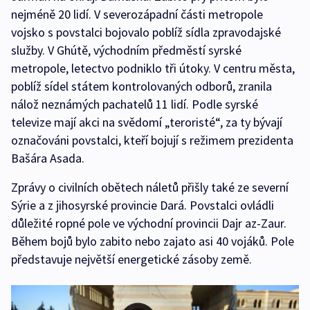
nejméně 20 lidí. V severozápadní části metropole
vojsko s povstalci bojovalo poblíž sídla zpravodajské
služby. V Ghútě, východním předměstí syrské
metropole, letectvo podniklo tři útoky. V centru města,
poblíž sídel státem kontrolovaných odborů, zranila
nálož neznámých pachatelů 11 lidí. Podle syrské
televize mají akci na svědomí „teroristé“, za ty bývají
označováni povstalci, kteří bojují s režimem prezidenta
Bašára Asada.
Zprávy o civilních obětech náletů přišly také ze severní
Sýrie a z jihosyrské provincie Dará. Povstalci ovládli
důležité ropné pole ve východní provincii Dajr az-Zaur.
Během bojů bylo zabito nebo zajato asi 40 vojáků. Pole
představuje největší energetické zásoby země.