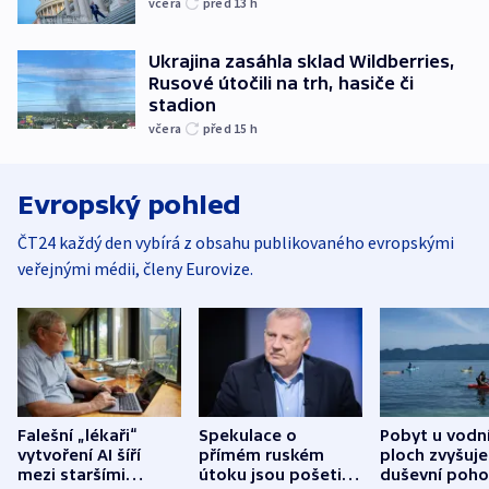
včera
před 13
h
Ukrajina zasáhla sklad Wildberries,
Rusové útočili na trh, hasiče či
stadion
včera
před 15
h
Evropský pohled
ČT24 každý den vybírá z obsahu publikovaného evropskými
veřejnými médii, členy Eurovize.
Falešní „lékaři“
Spekulace o
Pobyt u vodn
vytvoření AI šíří
přímém ruském
ploch zvyšuje
mezi staršími
útoku jsou pošetilé,
duševní poho