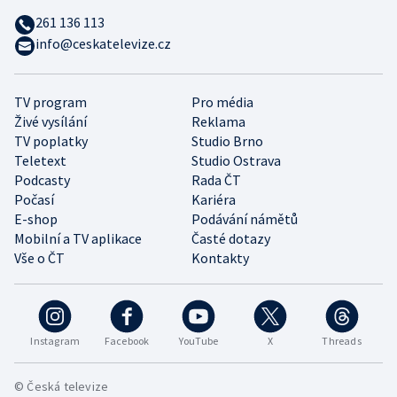
261 136 113
info@ceskatelevize.cz
TV program
Pro média
Živé vysílání
Reklama
TV poplatky
Studio Brno
Teletext
Studio Ostrava
Podcasty
Rada ČT
Počasí
Kariéra
E-shop
Podávání námětů
Mobilní a TV aplikace
Časté dotazy
Vše o ČT
Kontakty
Instagram
Facebook
YouTube
X
Threads
© Česká televize