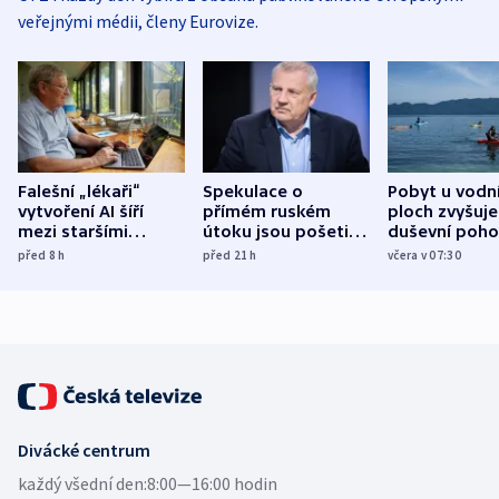
veřejnými médii, členy Eurovize.
Falešní „lékaři“
Spekulace o
Pobyt u vodn
vytvoření AI šíří
přímém ruském
ploch zvyšuje
mezi staršími
útoku jsou pošetilé,
duševní poho
Poláky nebezpečné
míní estonský
ukázala
před 8
h
před 21
h
včera v 07:30
zdravotní rady
bezpečnostní
mezinárodní 
expert
Divácké centrum
každý všední den:
8:00—16:00 hodin