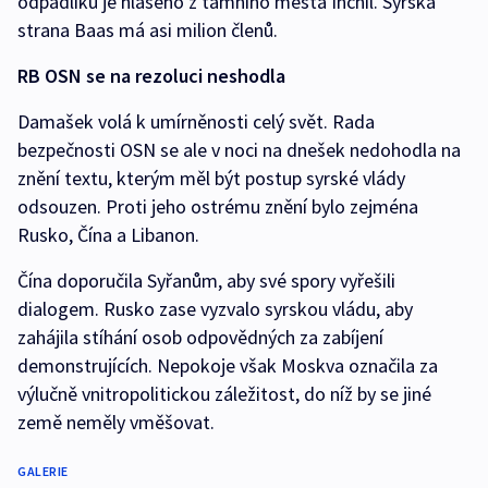
odpadlíků je hlášeno z tamního města Inchil. Syrská
strana Baas má asi milion členů.
RB OSN se na rezoluci neshodla
Damašek volá k umírněnosti celý svět. Rada
bezpečnosti OSN se ale v noci na dnešek nedohodla na
znění textu, kterým měl být postup syrské vlády
odsouzen. Proti jeho ostrému znění bylo zejména
Rusko, Čína a Libanon.
Čína doporučila Syřanům, aby své spory vyřešili
dialogem. Rusko zase vyzvalo syrskou vládu, aby
zahájila stíhání osob odpovědných za zabíjení
demonstrujících. Nepokoje však Moskva označila za
výlučně vnitropolitickou záležitost, do níž by se jiné
země neměly vměšovat.
GALERIE