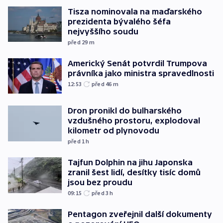
Tisza nominovala na maďarského
prezidenta bývalého šéfa
nejvyššího soudu
před 29
m
Americký Senát potvrdil Trumpova
právníka jako ministra spravedlnosti
12:53
před 46
m
Dron pronikl do bulharského
vzdušného prostoru, explodoval
kilometr od plynovodu
před 1
h
Tajfun Dolphin na jihu Japonska
zranil šest lidí, desítky tisíc domů
jsou bez proudu
09:15
před 3
h
Pentagon zveřejnil další dokumenty