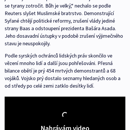
se tyrany zotročit. Bůh je velký,“ nechalo se podle
Reuters slyšet Muslimské bratrstvo. Demonstrující
Syřané chtějí politické reformy, zrušení vlády jediné
strany Baas a odstoupení prezidenta Bašára Asada.
Jeho dosavadní ústupky v podobě zrušení výjimečného
stavu je neuspokojily.
Podle syrských ochránců lidských práv skončilo ve
vězení mnoho lidí a další jsou pohřešováni. Přesná
bilance obětí je prý 454 mrtvých demonstrantů a 68
vojáků. Vojsko prý dostalo seznamy hledaných osob a
od středy po celé zemi zatklo desítky lidí.
Nahrávám video