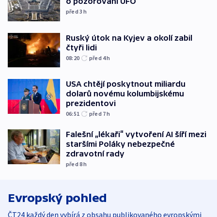
o pozorování UFO
před 3
h
Ruský útok na Kyjev a okolí zabil
čtyři lidi
08:20
před 4
h
USA chtějí poskytnout miliardu
dolarů novému kolumbijskému
prezidentovi
06:51
před 7
h
Falešní „lékaři“ vytvoření AI šíří mezi
staršími Poláky nebezpečné
zdravotní rady
před 8
h
Evropský pohled
ČT24 každý den vybírá z obsahu publikovaného evropskými