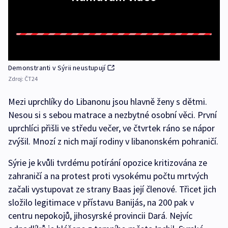
Demonstranti v Sýrii neustupují
Zdroj:
ČT24
Mezi uprchlíky do Libanonu jsou hlavně ženy s dětmi.
Nesou si s sebou matrace a nezbytné osobní věci. První
uprchlíci přišli ve středu večer, ve čtvrtek ráno se nápor
zvýšil. Mnozí z nich mají rodiny v libanonském pohraničí.
Sýrie je kvůli tvrdému potírání opozice kritizována ze
zahraničí a na protest proti vysokému počtu mrtvých
začali vystupovat ze strany Baas její členové. Třicet jich
složilo legitimace v přístavu Banijás, na 200 pak v
centru nepokojů, jihosyrské provincii Dará. Nejvíc