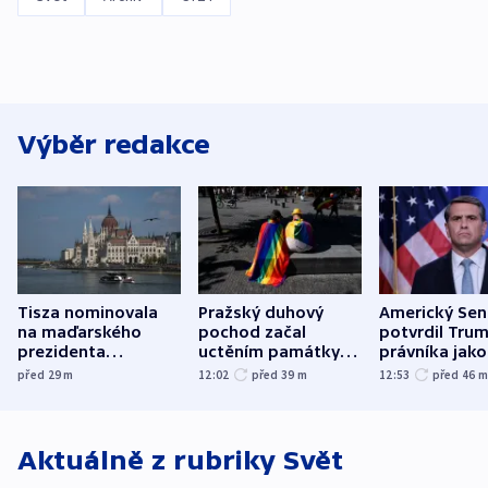
Výběr redakce
Tisza nominovala
Pražský duhový
Americký Sen
na maďarského
pochod začal
potvrdil Tru
prezidenta
uctěním památky
právníka jako
bývalého šéfa
obětí berlínského
ministra
před 29
m
12:02
před 39
m
12:53
před 46
nejvyššího soudu
útoku
spravedlnost
Aktuálně z rubriky
Svět