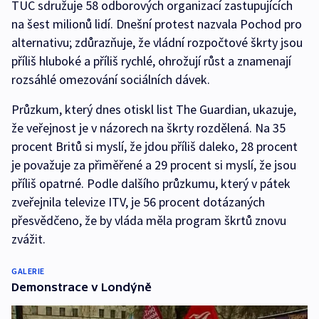
TUC sdružuje 58 odborových organizací zastupujících
na šest milionů lidí. Dnešní protest nazvala Pochod pro
alternativu; zdůrazňuje, že vládní rozpočtové škrty jsou
příliš hluboké a příliš rychlé, ohrožují růst a znamenají
rozsáhlé omezování sociálních dávek.
Průzkum, který dnes otiskl list The Guardian, ukazuje,
že veřejnost je v názorech na škrty rozdělená. Na 35
procent Britů si myslí, že jdou příliš daleko, 28 procent
je považuje za přiměřené a 29 procent si myslí, že jsou
příliš opatrné. Podle dalšího průzkumu, který v pátek
zveřejnila televize ITV, je 56 procent dotázaných
přesvědčeno, že by vláda měla program škrtů znovu
zvážit.
GALERIE
Demonstrace v Londýně