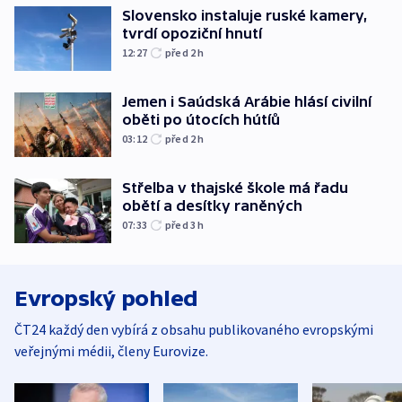
Slovensko instaluje ruské kamery,
tvrdí opoziční hnutí
12:27
před 2
h
Jemen i Saúdská Arábie hlásí civilní
oběti po útocích hútíů
03:12
před 2
h
Střelba v thajské škole má řadu
obětí a desítky raněných
07:33
před 3
h
Evropský pohled
ČT24 každý den vybírá z obsahu publikovaného evropskými
veřejnými médii, členy Eurovize.