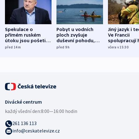
Spekulace o
Pobyt u vodních
Jiný jazyk i t
přímém ruském
ploch zvyšuje
Ve Francii
útoku jsou pošetilé,
duševní pohodu,
spolupracují h
míní estonský
ukázala
různých zemí
před 14
m
před 9
h
včera v 15:30
bezpečnostní
mezinárodní studie
expert
Divácké centrum
každý všední den:
8:00—16:00 hodin
261 136 113
info@ceskatelevize.cz