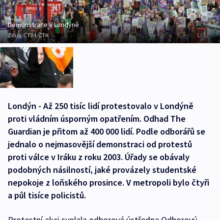
Demonstrace v Londýně
Zdroj:
ČT24/ČTK
Londýn - Až 250 tisíc lidí protestovalo v Londýně
proti vládním úsporným opatřením. Odhad The
Guardian je přitom až 400 000 lidí. Podle odborářů se
jednalo o nejmasovější demonstraci od protestů
proti válce v Iráku z roku 2003. Úřady se obávaly
podobných násilností, jaké provázely studentské
nepokoje z loňského prosince. V metropoli bylo čtyři
a půl tisíce policistů.
Protestní akci svolala odborová ústředna Odborový