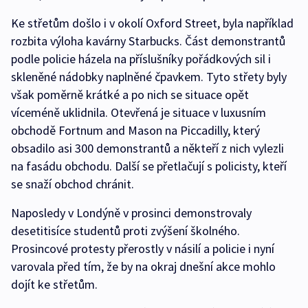
Ke střetům došlo i v okolí Oxford Street, byla například
rozbita výloha kavárny Starbucks. Část demonstrantů
podle policie házela na příslušníky pořádkových sil i
skleněné nádobky naplněné čpavkem. Tyto střety byly
však poměrně krátké a po nich se situace opět
víceméně uklidnila. Otevřená je situace v luxusním
obchodě Fortnum and Mason na Piccadilly, který
obsadilo asi 300 demonstrantů a někteří z nich vylezli
na fasádu obchodu. Další se přetlačují s policisty, kteří
se snaží obchod chránit.
Naposledy v Londýně v prosinci demonstrovaly
desetitisíce studentů proti zvýšení školného.
Prosincové protesty přerostly v násilí a policie i nyní
varovala před tím, že by na okraj dnešní akce mohlo
dojít ke střetům.