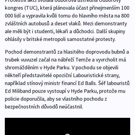
kongres (TUC), která plánovala účast přinejmenším 100
000 lidí a vypravila kvůli tomu do hlavního města na 800
zvláštních autobusů a deset vlaků. Mezi demonstranty
ale měli být i studenti, lékaři a důchodci. Další skupiny
ohlásily v britské metropoli samostatné protesty.
Pochod demonstrantů za hlasitého doprovodu bubnů a
trubek vuvuzel začal na nábřeží Temže a vyvrcholit má
shromážděním v Hyde Parku. V pochodu se objevili
někteří představitelé opoziční Labouristické strany,
například stínový ministr financí Ed Balls. Šéf labouristů
Ed Miliband pouze vystoupí v Hyde Parku, protože mu
policie doporučila, aby se vlastního pochodu z
bezpečnostních důvodů neúčastnil.