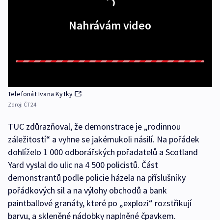
Nahrávám video
Telefonát Ivana Kytky
Zdroj:
ČT24
TUC zdůrazňoval, že demonstrace je „rodinnou
záležitostí“ a vyhne se jakémukoli násilí. Na pořádek
dohlíželo 1 000 odborářských pořadatelů a Scotland
Yard vyslal do ulic na 4 500 policistů. Část
demonstrantů podle policie házela na příslušníky
pořádkových sil a na výlohy obchodů a bank
paintballové granáty, které po „explozi“ rozstřikují
barvu, a skleněné nádobky naplněné čpavkem.