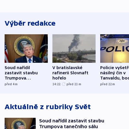
Výběr redakce
Soud nařídil
V bratislavské
Policie vyšetř
zastavit stavbu
rafinerii Slovnaft
násilný čin v
Trumpova
hořelo
Tanvaldu, bo
tanečního sálu
zranění při n
před 4
m
14:22
před 21
m
před 22
m
utrpěli tři lid
Aktuálně z rubriky
Svět
Soud nařídil zastavit stavbu
Trumpova tanečního sálu