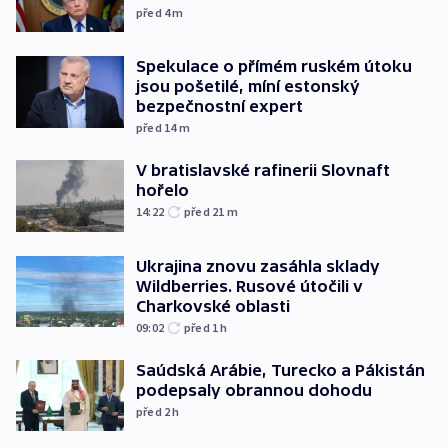
před 4
m
Spekulace o přímém ruském útoku
jsou pošetilé, míní estonský
bezpečnostní expert
před 14
m
V bratislavské rafinerii Slovnaft
hořelo
14:22
před 21
m
Ukrajina znovu zasáhla sklady
Wildberries. Rusové útočili v
Charkovské oblasti
09:02
před 1
h
Saúdská Arábie, Turecko a Pákistán
podepsaly obrannou dohodu
před 2
h