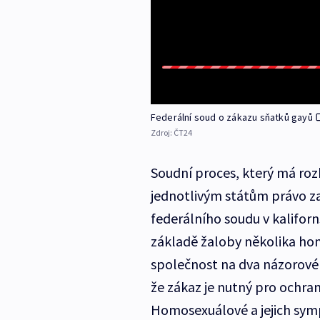
Federální soud o zákazu sňatků gayů
Zdroj:
ČT24
Soudní proces, který má roz
jednotlivým státům právo za
federálního soudu v kalifor
základě žaloby několika hom
společnost na dva názorové 
že zákaz je nutný pro ochran
Homosexuálové a jejich symp