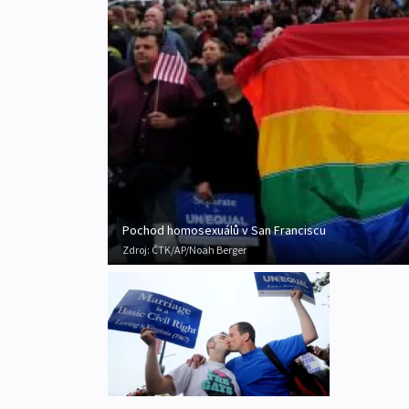
Pochod homosexuálů v San Franciscu
Zdroj:
ČTK/AP/Noah Berger