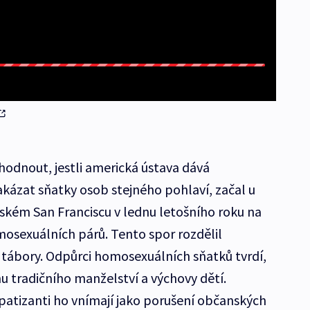
hodnout, jestli americká ústava dává
kázat sňatky osob stejného pohlaví, začal u
nském San Franciscu v lednu letošního roku na
osexuálních párů. Tento spor rozdělil
tábory. Odpůrci homosexuálních sňatků tvrdí,
u tradičního manželství a výchovy dětí.
atizanti ho vnímají jako porušení občanských