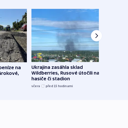
Ukrajina zasáhla sklad
 peníze na
VIDEO
Wildberries, Rusové útočili na trh,
nárokové,
skoro
hasiče či stadion
na R
včera
před 15
hodinami
před 1