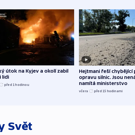
ý útok na Kyjev a okolí zabil
Hejtmani řeší chybějící
 lidi
opravu silnic. Jsou ne
namítá ministerstvo
před 1
hodinou
včera
před 15
hodinami
ky
Svět