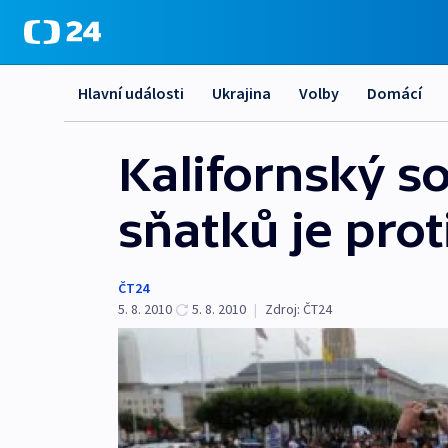
Hlavní události
Ukrajina
Volby
Domácí
Kalifornský s
sňatků je prot
ČT24
5. 8. 2010
5. 8. 2010
|
Zdroj:
ČT24