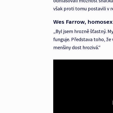
odhlasovali možnost sňatků 
však proti tomu postavili v 
Wes Farrow, homosex
„Byl jsem hrozně šťastný. My
funguje. Představa toho, že v
menšiny dost hrozivá.“