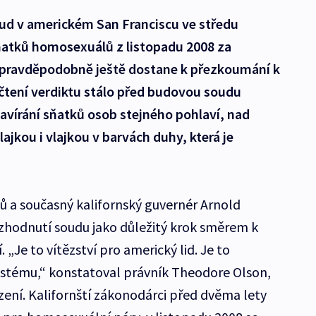
oud v americkém San Franciscu ve středu
sňatků homosexuálů z listopadu 2008 za
e pravděpodobně ještě dostane k přezkoumání k
čtení verdiktu stálo před budovou soudu
zavírání sňatků osob stejného pohlaví, nad
ajkou i vlajkou v barvách duhy, která je
mů a současný kalifornský guvernér Arnold
zhodnutí soudu jako důležitý krok směrem k
. „Je to vítězství pro americký lid. Je to
ystému,“ konstatoval právník Theodore Olson,
ízení. Kalifornští zákonodárci před dvěma lety