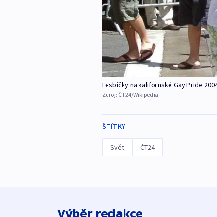
Lesbičky na kalifornské Gay Pride 200
Zdroj:
ČT24/Wikipedia
ŠTÍTKY
Svět
ČT24
Výběr redakce