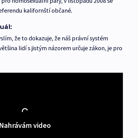
pro homosexuální páry, v listopadu 2008 se
referendu kalifornští občané.
uál:
slím, že to dokazuje, že náš právní systém
ětšina lidí s jistým názorem určuje zákon, je pro
Nahrávám video