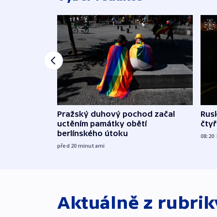
Pražský duhový pochod začal
Rusk
uctěním památky obětí
čtyři
berlínského útoku
08:20
před 20
minutami
Aktuálně z rubri