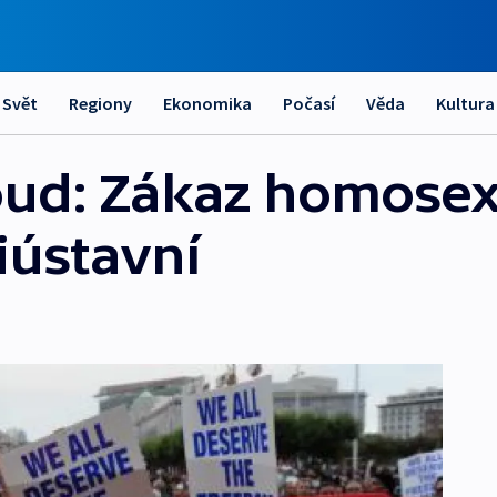
Svět
Regiony
Ekonomika
Počasí
Věda
Kultura
oud: Zákaz homosex
iústavní