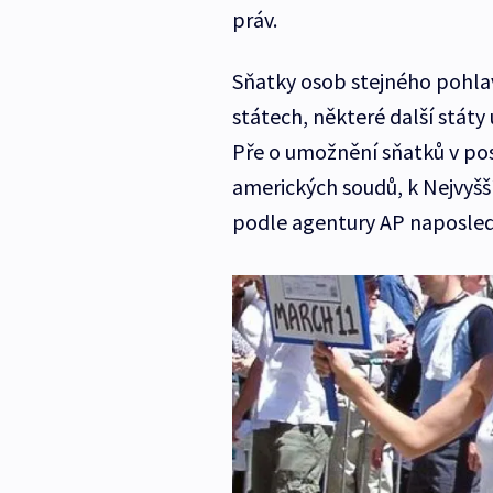
práv.
Sňatky osob stejného pohlaví
státech, některé další státy
Pře o umožnění sňatků v pos
amerických soudů, k Nejvyšš
podle agentury AP naposledy