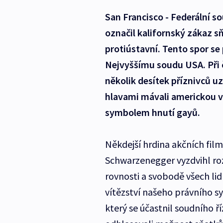
San Francisco - Federální s
označil kalifornský zákaz 
protiústavní. Tento spor s
Nejvyššímu soudu USA. Při 
několik desítek příznivců u
hlavami mávali americkou vl
symbolem hnutí gayů.
Někdejší hrdina akčních fil
Schwarzenegger vyzdvihl ro
rovnosti a svobodě všech lidí
vítězství našeho právního s
který se účastnil soudního ř