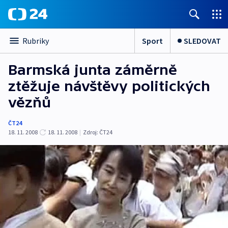
Sport
SLEDOVAT
Rubriky
Barmská junta záměrně
ztěžuje návštěvy politických
vězňů
ČT24
18. 11. 2008
18. 11. 2008
|
Zdroj:
ČT24