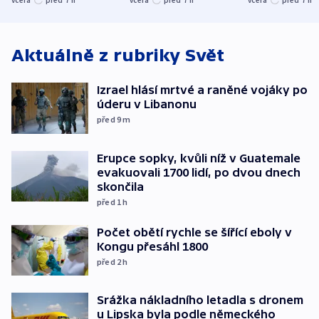
střechu
cenu za krátký film
hybridní útok
Aktuálně z rubriky
Svět
Izrael hlásí mrtvé a raněné vojáky po
úderu v Libanonu
před 9
m
Erupce sopky, kvůli níž v Guatemale
evakuovali 1700 lidí, po dvou dnech
skončila
před 1
h
Počet obětí rychle se šířící eboly v
Kongu přesáhl 1800
před 2
h
Srážka nákladního letadla s dronem
u Lipska byla podle německého