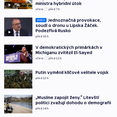
ministra hybridní útok
včera
před 7
h
Jednoznačná provokace,
VIDEO
soudí o dronu u Lipska Žáček.
Podezřívá Rusko
před 10
h
V demokratických primárkách v
Michiganu zvítězil El-Sayed
včera
před 12
h
Putin vyměnil klíčové velitele vojsk
před 13
h
„Musíme zapojit ženy.“ Litevští
politici zvažují dohodu o demografii
před 14
h