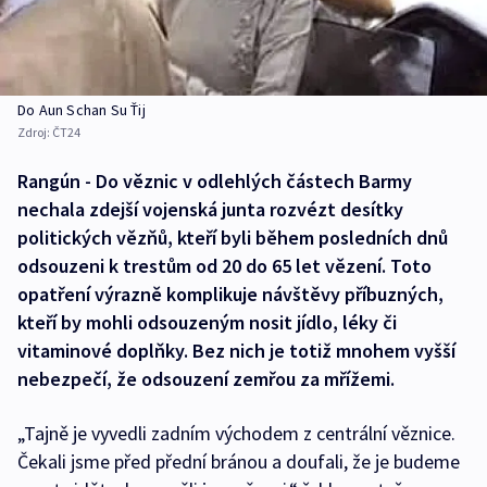
Do Aun Schan Su Ťij
Zdroj:
ČT24
Rangún - Do věznic v odlehlých částech Barmy
nechala zdejší vojenská junta rozvézt desítky
politických vězňů, kteří byli během posledních dnů
odsouzeni k trestům od 20 do 65 let vězení. Toto
opatření výrazně komplikuje návštěvy příbuzných,
kteří by mohli odsouzeným nosit jídlo, léky či
vitaminové doplňky. Bez nich je totiž mnohem vyšší
nebezpečí, že odsouzení zemřou za mřížemi.
„Tajně je vyvedli zadním východem z centrální věznice.
Čekali jsme před přední bránou a doufali, že je budeme