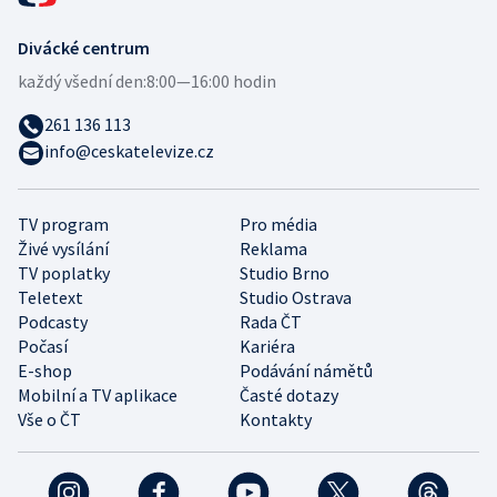
Divácké centrum
každý všední den:
8:00—16:00 hodin
261 136 113
info@ceskatelevize.cz
TV program
Pro média
Živé vysílání
Reklama
TV poplatky
Studio Brno
Teletext
Studio Ostrava
Podcasty
Rada ČT
Počasí
Kariéra
E-shop
Podávání námětů
Mobilní a TV aplikace
Časté dotazy
Vše o ČT
Kontakty