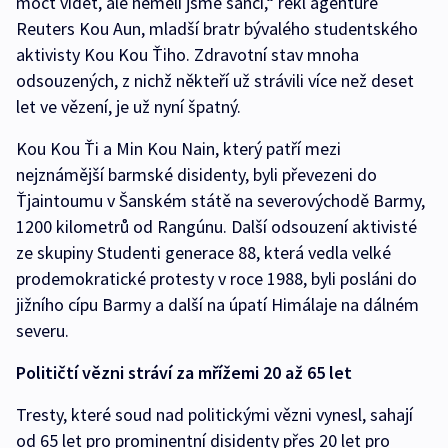
moct vidět, ale neměli jsme šanci,“ řekl agentuře
Reuters Kou Aun, mladší bratr bývalého studentského
aktivisty Kou Kou Ťiho. Zdravotní stav mnoha
odsouzených, z nichž někteří už strávili více než deset
let ve vězení, je už nyní špatný.
Kou Kou Ťi a Min Kou Nain, který patří mezi
nejznámější barmské disidenty, byli převezeni do
Ťjaintoumu v Šanském státě na severovýchodě Barmy,
1200 kilometrů od Rangúnu. Další odsouzení aktivisté
ze skupiny Studenti generace 88, která vedla velké
prodemokratické protesty v roce 1988, byli posláni do
jižního cípu Barmy a další na úpatí Himálaje na dálném
severu.
Političtí vězni stráví za mřížemi 20 až 65 let
Tresty, které soud nad politickými vězni vynesl, sahají
od 65 let pro prominentní disidenty přes 20 let pro