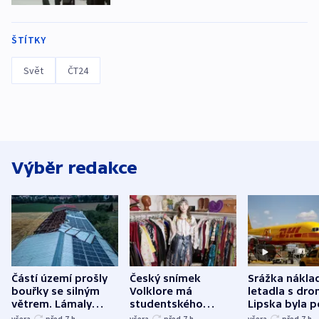
ŠTÍTKY
Svět
ČT24
Výběr redakce
Částí území prošly
Český snímek
Srážka nákla
bouřky se silným
Volklore má
letadla s dr
větrem. Lámaly
studentského
Lipska byla p
stromy a poničily
Oscara, zabojuje o
německého mi
včera
před 7
h
včera
před 7
h
včera
před 7
h