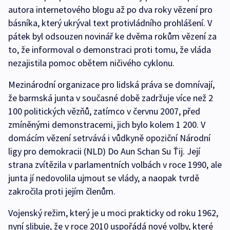
autora internetového blogu až po dva roky vězení pro
básníka, který ukrýval text protivládního prohlášení. V
pátek byl odsouzen novinář ke dvěma rokům vězení za
to, že informoval o demonstraci proti tomu, že vláda
nezajistila pomoc obětem ničivého cyklonu.
Mezinárodní organizace pro lidská práva se domnívají,
že barmská junta v současné době zadržuje více než 2
100 politických vězňů, zatímco v červnu 2007, před
zmíněnými demonstracemi, jich bylo kolem 1 200. V
domácím vězení setrvává i vůdkyně opoziční Národní
ligy pro demokracii (NLD) Do Aun Schan Su Ťij. Její
strana zvítězila v parlamentních volbách v roce 1990, ale
junta jí nedovolila ujmout se vlády, a naopak tvrdě
zakročila proti jejím členům.
Vojenský režim, který je u moci prakticky od roku 1962,
nyní slibuje, že v roce 2010 uspořádá nové volby, které