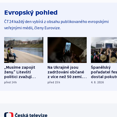
Evropský pohled
ČT24 každý den vybírá z obsahu publikovaného evropskými
veřejnými médii, členy Eurovize.
„Musíme zapojit
Na Ukrajině jsou
Španělský
ženy.“ Litevští
zadržováni občané
pořadatel fes
politici zvažují
z více než 50 zemí.
dostal pokut
dohodu o
Bojovali na straně
nekalé prakti
před 14
h
před 15
h
4. 8. 2026
demografii
Ruska