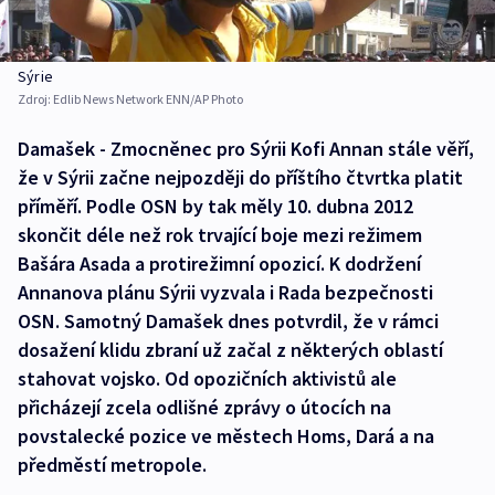
Sýrie
Zdroj:
Edlib News Network ENN/AP Photo
Damašek - Zmocněnec pro Sýrii Kofi Annan stále věří,
že v Sýrii začne nejpozději do příštího čtvrtka platit
příměří. Podle OSN by tak měly 10. dubna 2012
skončit déle než rok trvající boje mezi režimem
Bašára Asada a protirežimní opozicí. K dodržení
Annanova plánu Sýrii vyzvala i Rada bezpečnosti
OSN. Samotný Damašek dnes potvrdil, že v rámci
dosažení klidu zbraní už začal z některých oblastí
stahovat vojsko. Od opozičních aktivistů ale
přicházejí zcela odlišné zprávy o útocích na
povstalecké pozice ve městech Homs, Dará a na
předměstí metropole.