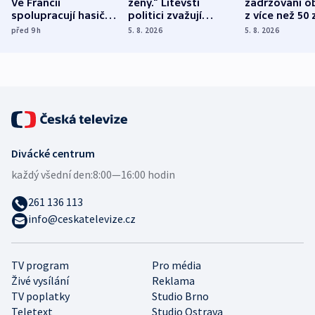
Ve Francii
ženy.“ Litevští
zadržováni o
spolupracují hasiči z
politici zvažují
z více než 50 
různých zemí
dohodu o
Bojovali na s
před 9
h
5. 8. 2026
5. 8. 2026
demografii
Ruska
Divácké centrum
každý všední den:
8:00—16:00 hodin
261 136 113
info@ceskatelevize.cz
TV program
Pro média
Živé vysílání
Reklama
TV poplatky
Studio Brno
Teletext
Studio Ostrava