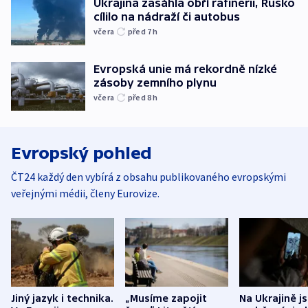
Ukrajina zasáhla obří rafinerii, Rusko
cílilo na nádraží či autobus
včera
před 7
h
Evropská unie má rekordně nízké
zásoby zemního plynu
včera
před 8
h
Evropský pohled
ČT24 každý den vybírá z obsahu publikovaného evropskými
veřejnými médii, členy Eurovize.
Jiný jazyk i technika.
„Musíme zapojit
Na Ukrajině j