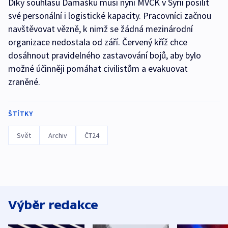
Díky souhlasu Damašku musí nyní MVČK v Sýrii posílit
své personální i logistické kapacity. Pracovníci začnou
navštěvovat vězně, k nimž se žádná mezinárodní
organizace nedostala od září. Červený kříž chce
dosáhnout pravidelného zastavování bojů, aby bylo
možné účinněji pomáhat civilistům a evakuovat
zraněné.
ŠTÍTKY
Svět
Archiv
ČT24
Výběr redakce