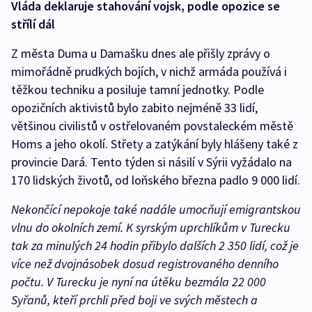
Vláda deklaruje stahování vojsk, podle opozice se
střílí dál
Z města Duma u Damašku dnes ale přišly zprávy o
mimořádně prudkých bojích, v nichž armáda používá i
těžkou techniku a posiluje tamní jednotky. Podle
opozičních aktivistů bylo zabito nejméně 33 lidí,
většinou civilistů v ostřelovaném povstaleckém městě
Homs a jeho okolí. Střety a zatýkání byly hlášeny také z
provincie Dará. Tento týden si násilí v Sýrii vyžádalo na
170 lidských životů, od loňského března padlo 9 000 lidí.
Nekončící nepokoje také nadále umocňují emigrantskou
vlnu do okolních zemí. K syrským uprchlíkům v Turecku
tak za minulých 24 hodin přibylo dalších 2 350 lidí, což je
více než dvojnásobek dosud registrovaného denního
počtu. V Turecku je nyní na útěku bezmála 22 000
Syřanů, kteří prchli před boji ve svých městech a