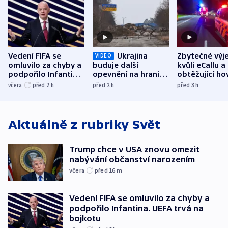
Vedení FIFA se
Ukrajina
Zbytečné výj
VIDEO
omluvilo za chyby a
buduje další
kvůli eCallu a
podpořilo Infantina.
opevnění na hranici
obtěžující ho
UEFA trvá na
s Běloruskem
zdržují záchr
včera
před 2
h
před 2
h
před 3
h
bojkotu
Aktuálně z rubriky
Svět
Trump chce v USA znovu omezit
nabývání občanství narozením
včera
před 16
m
Vedení FIFA se omluvilo za chyby a
podpořilo Infantina. UEFA trvá na
bojkotu