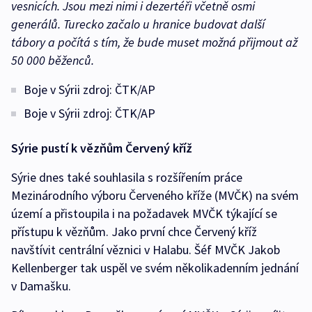
vesnicích. Jsou mezi nimi i dezertéři včetně osmi
generálů. Turecko začalo u hranice budovat další
tábory a počítá s tím, že bude muset možná přijmout až
50 000 běženců.
Boje v Sýrii zdroj: ČTK/AP
Boje v Sýrii zdroj: ČTK/AP
Sýrie pustí k vězňům Červený kříž
Sýrie dnes také souhlasila s rozšířením práce
Mezinárodního výboru Červeného kříže (MVČK) na svém
území a přistoupila i na požadavek MVČK týkající se
přístupu k vězňům. Jako první chce Červený kříž
navštívit centrální věznici v Halabu. Šéf MVČK Jakob
Kellenberger tak uspěl ve svém několikadenním jednání
v Damašku.