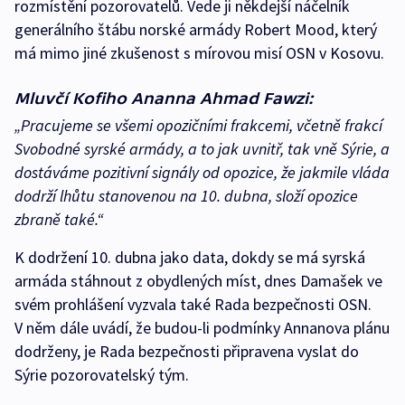
rozmístění pozorovatelů. Vede ji někdejší náčelník
generálního štábu norské armády Robert Mood, který
má mimo jiné zkušenost s mírovou misí OSN v Kosovu.
Mluvčí Kofiho Ananna Ahmad Fawzi:
„Pracujeme se všemi opozičními frakcemi, včetně frakcí
Svobodné syrské armády, a to jak uvnitř, tak vně Sýrie, a
dostáváme pozitivní signály od opozice, že jakmile vláda
dodrží lhůtu stanovenou na 10. dubna, složí opozice
zbraně také.“
K dodržení 10. dubna jako data, dokdy se má syrská
armáda stáhnout z obydlených míst, dnes Damašek ve
svém prohlášení vyzvala také Rada bezpečnosti OSN.
V něm dále uvádí, že budou-li podmínky Annanova plánu
dodrženy, je Rada bezpečnosti připravena vyslat do
Sýrie pozorovatelský tým.