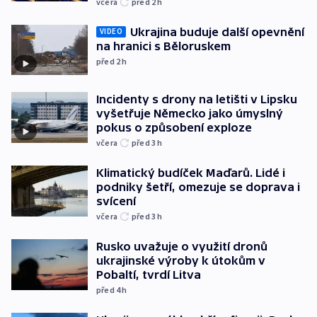
včera
před 2
h
Ukrajina buduje další opevnění
VIDEO
na hranici s Běloruskem
před 2
h
Incidenty s drony na letišti v Lipsku
vyšetřuje Německo jako úmyslný
pokus o způsobení exploze
včera
před 3
h
Klimatický budíček Maďarů. Lidé i
podniky šetří, omezuje se doprava i
svícení
včera
před 3
h
Rusko uvažuje o využití dronů
ukrajinské výroby k útokům v
Pobaltí, tvrdí Litva
před 4
h