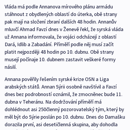
Vláda má podle Annanova mírového plánu armádu
stáhnout z obydlených oblastí do úterka, obě strany
pak mají na složení zbraní dalších 48 hodin. Annanův
mluvčí Ahmad Favzí dnes v Ženevě řekl, že syrská vláda
už Annana informovala, že vojáci odcházejí z oblastí
Dará, Idlib a Zabadání. Příměří podle něj musí začít
platit nejpozději 48 hodin po 10. dubnu. Obě strany
musejí počínaje 10. dubnem zastavit veškeré formy
násilí.
Annana pověřily řešením syrské krize OSN a Liga
arabských států. Annan Sýrii osobně navštívil a Favzí
dnes bez podrobností oznámil, že zmocněnec bude 11.
dubna v Teheránu. Na dodržování příměří má
dohlédnout asi 250členný pozorovatelský tým, který by
měl být do Sýrie poslán po 10. dubnu. Dnes do Damašku
dorazila první, asi desetičlenná skupina, aby dohodla