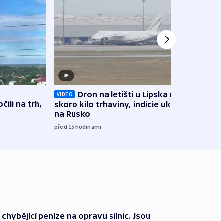
Dron na letišti u Lipska nesl
Soud 
VIDEO
ili na trh,
skoro kilo trhaviny, indicie ukazují
Trum
na Rusko
včera
před 15
hodinami
 chybějící peníze na opravu silnic. Jsou