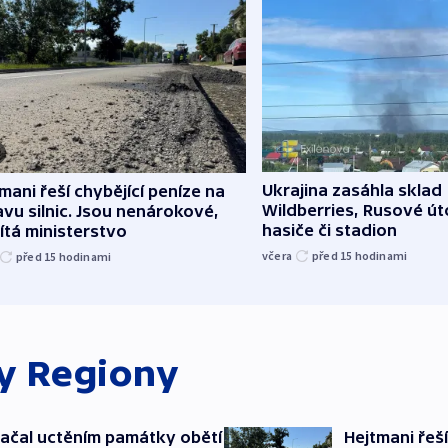
Ukrajina zasáhla sklad
mani řeší chybějící peníze na
Wildberries, Rusové útoč
vu silnic. Jsou nenárokové,
hasiče či stadion
tá ministerstvo
včera
před 15
hodinami
před 15
hodinami
ky
Regiony
ačal uctěním památky obětí
Hejtmani řeší