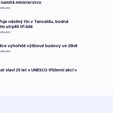
namítá ministerstvo
odinami
řuje násilný čin v Tanvaldu, bodná
m utrpěli tři lidé
odinami
ice vyhořelé výškové budovy ve Zlíně
odinami
t slaví 25 let v UNESCO třídenní akcí v