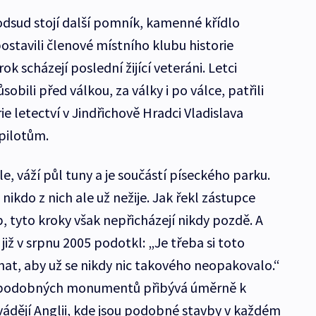
dsud stojí další pomník, kamenné křídlo
postavili členové místního klubu historie
ok scházejí poslední žijící veteráni. Letci
sobili před válkou, za války i po válce, patřili
e letectví v Jindřichově Hradci Vladislava
pilotům.
e, váží půl tuny a je součástí píseckého parku.
nikdo z nich ale už nežije. Jak řekl zástupce
p, tyto kroky však nepřicházejí nikdy pozdě. A
již v srpnu 2005 podotkl: „Je třeba si toto
t, aby už se nikdy nic takového neopakovalo.“
ů podobných monumentů přibývá úměrně k
vádějí Anglii, kde jsou podobné stavby v každém