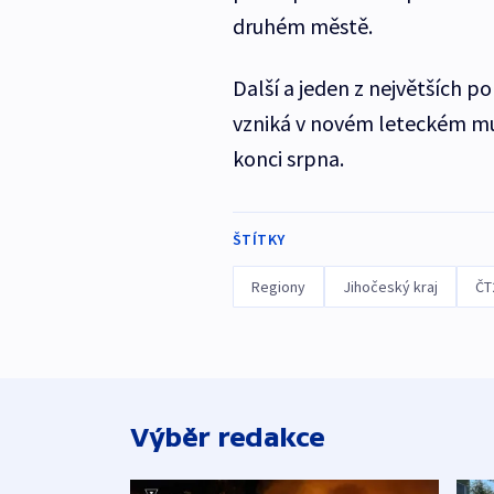
druhém městě.
Další a jeden z největších
vzniká v novém leteckém muz
konci srpna.
ŠTÍTKY
Regiony
Jihočeský kraj
ČT
Výběr redakce