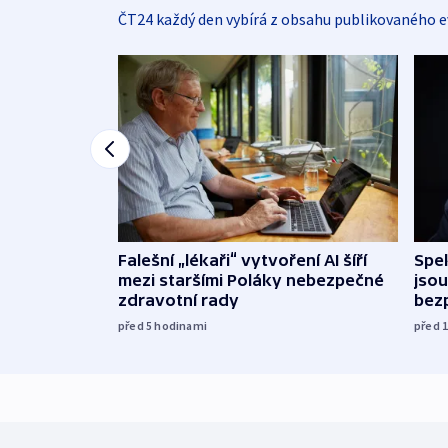
ČT24 každý den vybírá z obsahu publikovaného e
Falešní „lékaři“ vytvoření AI šíří
Spe
mezi staršími Poláky nebezpečné
jsou
zdravotní rady
bez
před 5
hodinami
před 