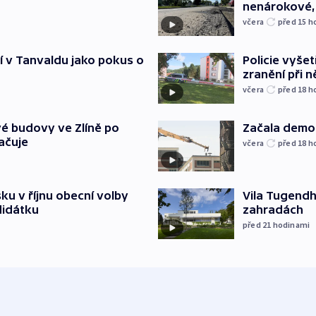
nenárokové, 
včera
před 15
h
í v Tanvaldu jako pokus o
Policie vyšet
zranění při ně
včera
před 18
h
é budovy ve Zlíně po
Začala demol
ačuje
včera
před 18
h
u v říjnu obecní volby
Vila Tugendha
didátku
zahradách
před 21
hodinami