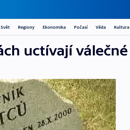
Svět
Regiony
Ekonomika
Počasí
Věda
Kultura
ách uctívají válečné