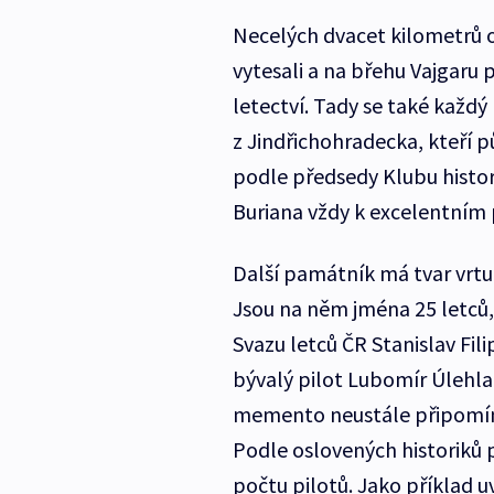
Necelých dvacet kilometrů o
vytesali a na břehu Vajgaru 
letectví. Tady se také každý r
z Jindřichohradecka, kteří pů
podle předsedy Klubu histori
Buriana vždy k excelentním 
Další památník má tvar vrtul
Jsou na něm jména 25 letců, 
Svazu letců ČR Stanislav Fili
bývalý pilot Lubomír Úlehla 
memento neustále připomína
Podle oslovených historik
počtu pilotů. Jako příklad u