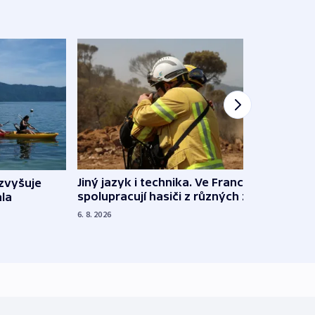
Jiný jazyk i technika. Ve Francii
zvyšuje
„Musí
spolupracují hasiči z různých zemí
la
polit
demo
6. 8. 2026
5. 8. 20