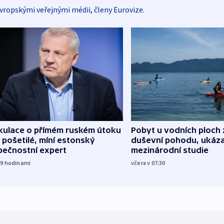
vropskými veřejnými médii, členy Eurovize.
kulace o přímém ruském útoku
Pobyt u vodních ploch 
 pošetilé, míní estonský
duševní pohodu, ukáza
pečnostní expert
mezinárodní studie
19
hodinami
včera v 07:30