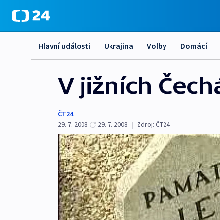
Hlavní události
Ukrajina
Volby
Domácí
V jižních Čech
ČT24
29. 7. 2008
29. 7. 2008
|
Zdroj:
ČT24