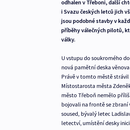
odhalen v Třeboni, další cht
i Svazu českých letců jich v
jsou podobné stavby v kaž
příběhy válečných pilotů, k
války.
U vstupu do soukromého dom
nová pamětní deska věnovan
Právě v tomto městě strávil
Místostarosta města Zdeněk M
město Třeboň nemělo příliš 
bojovali na frontě se zbraní
soused, bývalý letec Ladislav
letectví, umístění desky ini