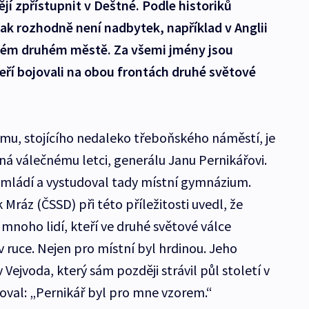
ějí zpřístupnit v Deštné. Podle historiků
šak rozhodně není nadbytek, například v Anglii
dém druhém městě. Za všemi jmény jsou
teří bojovali na obou frontách druhé světové
u, stojícího nedaleko třeboňského náměstí, je
á válečnému letci, generálu Janu Pernikářovi.
 mládí a vystudoval tady místní gymnázium.
ráz (ČSSD) při této příležitosti uvedl, že
mnoho lidí, kteří ve druhé světové válce
 v ruce. Nejen pro místní byl hrdinou. Jeho
 Vejvoda, který sám později strávil půl století v
cioval: „Pernikář byl pro mne vzorem.“