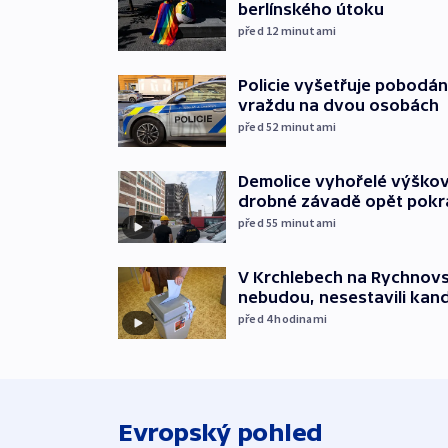
berlínského útoku
před 12
minutami
Policie vyšetřuje pobodán
vraždu na dvou osobách
před 52
minutami
Demolice vyhořelé výškov
drobné závadě opět pokr
před 55
minutami
V Krchlebech na Rychnovsk
nebudou, nesestavili kan
před 4
hodinami
Evropský pohled