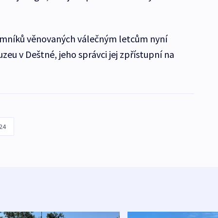
 pomníků věnovaných válečným letcům nyní
eu v Deštné, jeho správci jej zpřístupní na
24