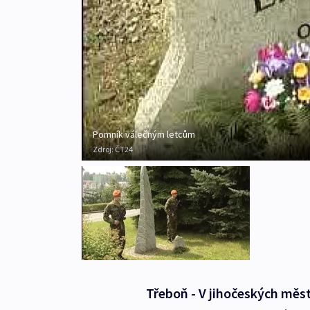
Pomník válečným letcům
Zdroj:
ČT24
Třeboň - V jihočeských měs