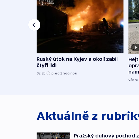
Ruský útok na Kyjev a okolí zabil
Hejt
čtyři lidi
opra
namí
08:20
před 1
hodinou
včera
Aktuálně z rubri
Pražský duhový pochod z