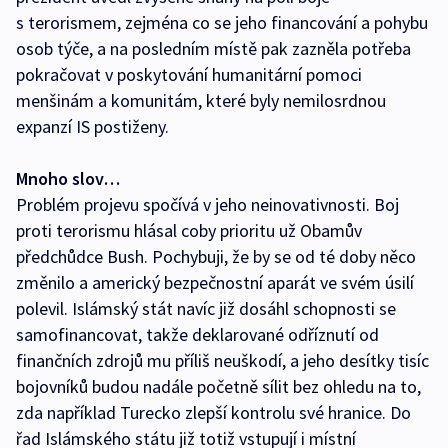
s terorismem, zejména co se jeho financování a pohybu
osob týče, a na posledním místě pak zazněla potřeba
pokračovat v poskytování humanitární pomoci
menšinám a komunitám, které byly nemilosrdnou
expanzí IS postiženy.
Mnoho slov…
Problém projevu spočívá v jeho neinovativnosti. Boj
proti terorismu hlásal coby prioritu už Obamův
předchůdce Bush. Pochybuji, že by se od té doby něco
změnilo a americký bezpečnostní aparát ve svém úsilí
polevil. Islámský stát navíc již dosáhl schopnosti se
samofinancovat, takže deklarované odříznutí od
finančních zdrojů mu příliš neuškodí, a jeho desítky tisíc
bojovníků budou nadále početně sílit bez ohledu na to,
zda například Turecko zlepší kontrolu své hranice. Do
řad Islámského státu již totiž vstupují i místní