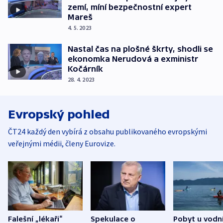
zemí, míní bezpečnostní expert
Mareš
4. 5. 2023
Nastal čas na plošné škrty, shodli se
ekonomka Nerudová a exministr
Kočárník
28. 4. 2023
Evropský pohled
ČT24 každý den vybírá z obsahu publikovaného evropskými
veřejnými médii, členy Eurovize.
Falešní „lékaři“
Spekulace o
Pobyt u vodn