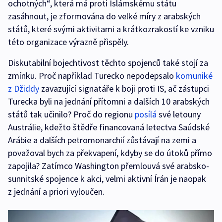
ochotných“, která má proti Islámskému státu
zasáhnout, je zformována do velké míry z arabských
států, které svými aktivitami a krátkozrakostí ke vzniku
této organizace výrazně přispěly.
Diskutabilní bojechtivost těchto spojenců také stojí za
zmínku. Proč například Turecko nepodepsalo
komuniké
z Džiddy
zavazující signatáře k boji proti IS, ač zástupci
Turecka byli na jednání přítomni a dalších 10 arabských
států tak učinilo? Proč do regionu
posílá
své letouny
Austrálie, kdežto štědře financovaná letectva Saúdské
Arábie a dalších petromonarchií zůstávají na zemi a
považoval bych za překvapení, kdyby se do útoků přímo
zapojila? Zatímco Washington přemlouvá své arabsko-
sunnitské spojence k akci, velmi aktivní Írán je naopak
z jednání a priori vyloučen.