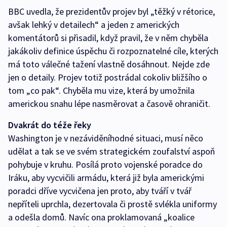
BBC uvedla, že prezidentův projev byl „těžký v rétorice,
avšak lehký v detailech“ a jeden z amerických
komentátorů si přisadil, když pravil, že v něm chyběla
jakákoliv definice úspěchu či rozpoznatelné cíle, kterých
má toto válečné tažení vlastně dosáhnout. Nejde zde
jen o detaily. Projev totiž postrádal cokoliv bližšího o
tom „co pak“. Chyběla mu vize, která by umožnila
americkou snahu lépe nasměrovat a časově ohraničit.
Dvakrát do téže řeky
Washington je v nezáviděníhodné situaci, musí něco
udělat a tak se ve svém strategickém zoufalství aspoň
pohybuje v kruhu. Posílá proto vojenské poradce do
Iráku, aby vycvičili armádu, která již byla americkými
poradci dříve vycvičena jen proto, aby tváří v tvář
nepříteli uprchla, dezertovala či prostě svlékla uniformy
a odešla domů. Navíc ona proklamovaná „koalice