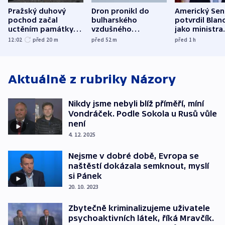
Pražský duhový
Dron pronikl do
Americký Sen
pochod začal
bulharského
potvrdil Blan
uctěním památky
vzdušného
jako ministra
obětí berlínského
prostoru,
spravedlnost
12:02
před 20
m
před 52
m
před 1
h
útoku
explodoval kilometr
od plynovodu
Aktuálně z rubriky
Názory
Nikdy jsme nebyli blíž příměří, míní
Vondráček. Podle Sokola u Rusů vůle
není
4. 12. 2025
Nejsme v dobré době, Evropa se
naštěstí dokázala semknout, myslí
si Pánek
20. 10. 2023
Zbytečně kriminalizujeme uživatele
psychoaktivních látek, říká Mravčík.