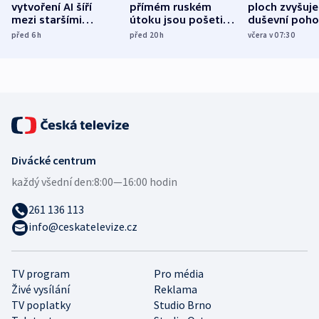
vytvoření AI šíří
přímém ruském
ploch zvyšuje
mezi staršími
útoku jsou pošetilé,
duševní poho
Poláky nebezpečné
míní estonský
ukázala
před 6
h
před 20
h
včera v 07:30
zdravotní rady
bezpečnostní
mezinárodní 
expert
Divácké centrum
každý všední den:
8:00—16:00 hodin
261 136 113
info@ceskatelevize.cz
TV program
Pro média
Živé vysílání
Reklama
TV poplatky
Studio Brno