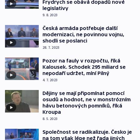
Frydrych se obává dopadů nové
legislativy
9. 8. 2023
Česká armáda potřebuje další
modernizaci, ne povinnou vojnu,
shodli se poslanci
28. 7. 2023
Pozor na fauly v rozpočtu, říká
Kalousek. Schodek 295 miliard se
nepodaří udržet, míní Pilný
4. 7. 2023
Dějiny se mají připomínat pomocí
osudů a hodnot, ne v monstrózním
hávu betonových pomníků, říká
Kroupa
8. 5. 2023
Společnost se radikalizuje. Česko je
na tom však lépe než řada jiných