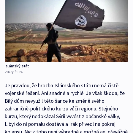
Islámský stát
Zdroj:
ČT24
Je pravdou, že hrozba Islámského státu nemá čistě
vojenské řešení. Ani snadné a rychlé. Je však škoda, že
Bílý dům nevyužil této šance ke změně svého
zahraničně-politického kurzu vůči regionu. Stejného
kurzu, který nedokázal Sýrii vyvést z občanské války,
Libyi do ní pomalu dostává a Irák přivedl na pokraj
kolapsu. Nic z toho není výhradně a možná ani převážně