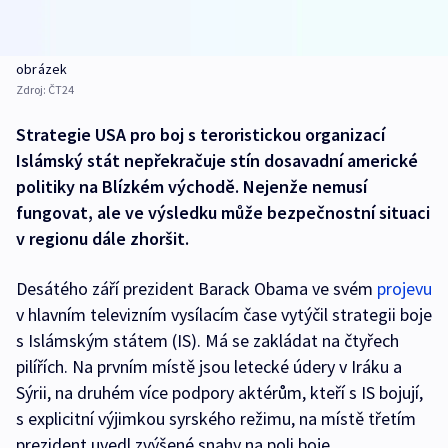
obrázek
Zdroj:
ČT24
Strategie USA pro boj s teroristickou organizací
Islámský stát nepřekračuje stín dosavadní americké
politiky na Blízkém východě. Nejenže nemusí
fungovat, ale ve výsledku může bezpečnostní situaci
v regionu dále zhoršit.
Desátého září prezident Barack Obama ve svém
projevu
v hlavním televizním vysílacím čase vytýčil strategii boje
s Islámským státem (IS). Má se zakládat na čtyřech
pilířích. Na prvním místě jsou letecké údery v Iráku a
Sýrii, na druhém více podpory aktérům, kteří s IS bojují,
s explicitní výjimkou syrského režimu, na místě třetím
prezident uvedl zvýšené snahy na poli boje