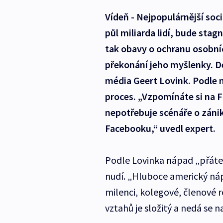
Vídeň - Nejpopulárnější soci
půl miliarda lidí, bude st
tak obavy o ochranu osobníc
překonání jeho myšlenky. D
média Geert Lovink. Podle n
proces. „Vzpomínáte si na 
nepotřebuje scénáře o zániku
Facebooku,“ uvedl expert.
Podle Lovinka nápad „přátel
nudí. „Hluboce americký náp
milenci, kolegové, členové r
vztahů je složitý a nedá se 