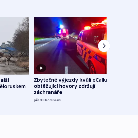
Zbytečné výjezdy kvůli eCallu a
alší
Incid
obtěžující hovory zdržují
Běloruskem
Lips
záchranáře
úmys
expl
před 8
hodinami
včera