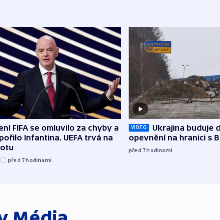
ní FIFA se omluvilo za chyby a
Ukrajina buduje d
VIDEO
ořilo Infantina. UEFA trvá na
opevnění na hranici s 
kotu
před 7
hodinami
před 7
hodinami
ky
Média