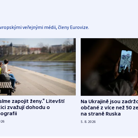
vropskými veřejnými médii, členy Eurovize.
íme zapojit ženy.“ Litevští
Na Ukrajině jsou zadrž
tici zvažují dohodu o
občané z více než 50 ze
ografii
na straně Ruska
026
5. 8. 2026