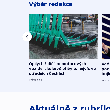
Výběr redakce
Opilých řidičů nemotorových
Vede
vozidel skokově přibylo, nejvíc ve
podp
středních Čechách
boj
Právě teď
včera
Aktuálně z rubri