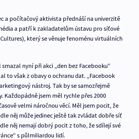
 a počítačový aktivista přednáší na univerzitě
dia a patří k zakladatelům ústavu pro síťové
 Cultures), který se věnuje fenoménu virtuálních
 smazal nyní při akci „den bez Facebooku“
al to však z obavy o ochranu dat. „Facebook
marketingový nástroj. Tak by se samozřejmě
ly. Každopádně jsem měl rychle přes 2000
časově velmi náročnou věcí. Měl jsem pocit, že
odle něj může jedinec ještě tak zvládat dobře síť
le něj nemají dobrý pocit z toho, že sdílejí své
ánce“ s půlmiliardou lidí.