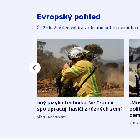
Evropský pohled
ČT24 každý den vybírá z obsahu publikovaného e
Jiný jazyk i technika. Ve Francii
„Mus
spolupracují hasiči z různých zemí
poli
dem
před 14
hodinami
5. 8. 2