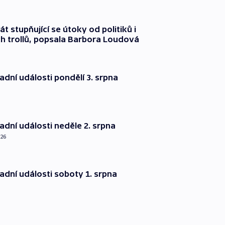
át stupňující se útoky od politiků i
h trollů, popsala Barbora Loudová
dní události pondělí 3. srpna
dní události neděle 2. srpna
026
dní události soboty 1. srpna