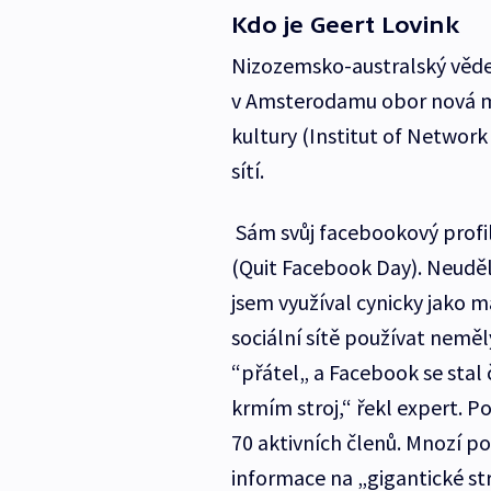
Kdo je Geert Lovink
Nizozemsko-australský vědec
v Amsterodamu obor nová mé
kultury (Institut of Network
sítí.
Sám svůj facebookový profil
(Quit Facebook Day). Neuděl
jsem využíval cynicky jako 
sociální sítě používat nemě
“přátel„ a Facebook se stal 
krmím stroj,“ řekl expert. P
70 aktivních členů. Mnozí pod
informace na „gigantické str