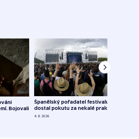
Španělský pořadatel festivalu
ováni
Lesn
dostal pokutu za nekalé praktiky
mí. Bojovali
dopa
zdrav
4. 8. 2026
4. 8. 20