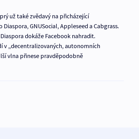
prý už také zvědavý na přicházející
o Diaspora, GNUSocial, Appleseed a Cabgrass.
a Diaspora dokáže Facebook nahradit.
dí v „decentralizovaných, autonomních
 další vlna přinese pravděpodobně