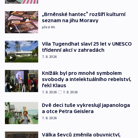
„Brněnské hantec“ rozšíří kulturní
seznam na jihu Moravy
před 4
h
Vila Tugendhat slaví 25 let v UNESCO
třídenní akcí v zahradách
7. 8. 2026
Knížák byl pro mnohé symbolem
svobody a intelektuálního rebelství,
řekl Klaus
7. 8. 2026
7. 8. 2026
Dvě deci tuše vykreslují japanologa
a otce Petra Geislera
7. 8. 2026
Válka ševců změnila obuvnictví,