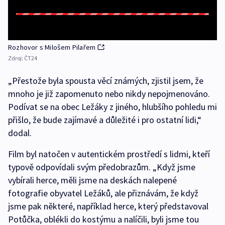
Rozhovor s Milošem Pilařem
Zdroj:
ČT24
„Přestože byla spousta věcí známých, zjistil jsem, že
mnoho je již zapomenuto nebo nikdy nepojmenováno.
Podívat se na obec Ležáky z jiného, hlubšího pohledu mi
přišlo, že bude zajímavé a důležité i pro ostatní lidi,“
dodal.
Film byl natočen v autentickém prostředí s lidmi, kteří
typově odpovídali svým předobrazům. „Když jsme
vybírali herce, měli jsme na deskách nalepené
fotografie obyvatel Ležáků, ale přiznávám, že když
jsme pak některé, například herce, který představoval
Potůčka, oblékli do kostýmu a nalíčili, byli jsme tou