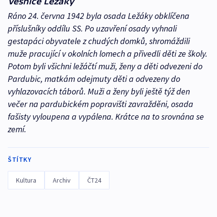
Vesnice Ležáky
Ráno 24. června 1942 byla osada Ležáky obklíčena
příslušníky oddílu SS. Po uzavření osady vyhnali
gestapáci obyvatele z chudých domků, shromáždili
muže pracující v okolních lomech a přivedli děti ze školy.
Potom byli všichni ležáčtí muži, ženy a děti odvezeni do
Pardubic, matkám odejmuty děti a odvezeny do
vyhlazovacích táborů. Muži a ženy byli ještě týž den
večer na pardubickém popravišti zavražděni, osada
fašisty vyloupena a vypálena. Krátce na to srovnána se
zemí.
ŠTÍTKY
Kultura
Archiv
ČT24