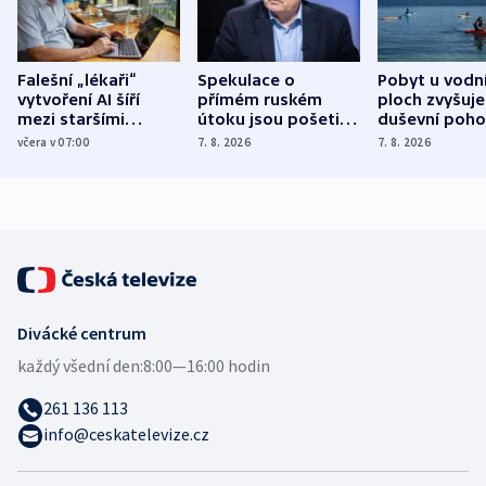
Falešní „lékaři“
Spekulace o
Pobyt u vodn
vytvoření AI šíří
přímém ruském
ploch zvyšuje
mezi staršími
útoku jsou pošetilé,
duševní poho
Poláky nebezpečné
míní estonský
ukázala
včera v 07:00
7. 8. 2026
7. 8. 2026
zdravotní rady
bezpečnostní
mezinárodní 
expert
Divácké centrum
každý všední den:
8:00—16:00 hodin
261 136 113
info@ceskatelevize.cz