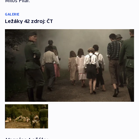
Miloš Pilař.
GALERIE
Ležáky 42 zdroj: ČT