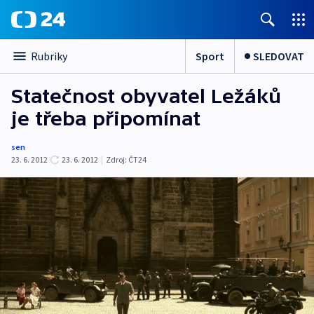
Sport
SLEDOVAT
Rubriky
Statečnost obyvatel Ležáků
je třeba připomínat
sen
23. 6. 2012
23. 6. 2012
|
Zdroj:
ČT24