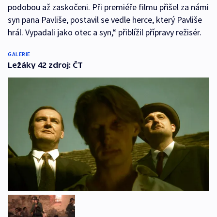
podobou až zaskočeni. Při premiéře filmu přišel za námi
syn pana Pavliše, postavil se vedle herce, který Pavliše
hrál. Vypadali jako otec a syn,“ přiblížil přípravy režisér.
GALERIE
Ležáky 42 zdroj: ČT