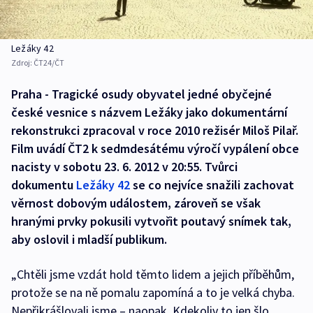
Ležáky 42
Zdroj:
ČT24/ČT
Praha - Tragické osudy obyvatel jedné obyčejné
české vesnice s názvem Ležáky jako dokumentární
rekonstrukci zpracoval v roce 2010 režisér Miloš Pilař.
Film uvádí ČT2 k sedmdesátému výročí vypálení obce
nacisty v sobotu 23. 6. 2012 v 20:55. Tvůrci
dokumentu
Ležáky 42
se co nejvíce snažili zachovat
věrnost dobovým událostem, zároveň se však
hranými prvky pokusili vytvořit poutavý snímek tak,
aby oslovil i mladší publikum.
„Chtěli jsme vzdát hold těmto lidem a jejich příběhům,
protože se na ně pomalu zapomíná a to je velká chyba.
Nepřikrášlovali jsme – naopak. Kdekoliv to jen šlo,