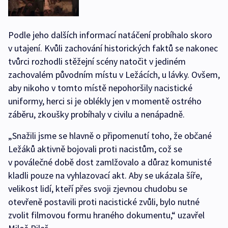
Podle jeho dalších informací natáčení probíhalo skoro
v utajení. Kvůli zachování historických faktů se nakonec
tvůrci rozhodli stěžejní scény natočit v jediném
zachovalém původním místu v Ležácích, u lávky. Ovšem,
aby nikoho v tomto místě nepohoršily nacistické
uniformy, herci si je oblékly jen v momentě ostrého
záběru, zkoušky probíhaly v civilu a nenápadně.
„Snažili jsme se hlavně o připomenutí toho, že občané
Ležáků aktivně bojovali proti nacistům, což se
v poválečné době dost zamlžovalo a důraz komunisté
kladli pouze na vyhlazovací akt. Aby se ukázala šíře,
velikost lidí, kteří přes svoji zjevnou chudobu se
otevřeně postavili proti nacistické zvůli, bylo nutné
zvolit filmovou formu hraného dokumentu,“ uzavřel