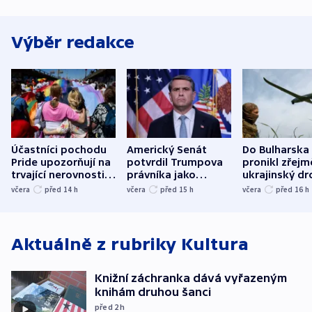
Výběr redakce
Účastníci pochodu
Americký Senát
Do Bulharska
Pride upozorňují na
potvrdil Trumpova
pronikl zřejm
trvající nerovnosti i
právníka jako
ukrajinský dr
společenskou
ministra
explodoval k
včera
před 14
h
včera
před 15
h
včera
před 16
h
atmosféru
spravedlnosti
od plynovod
Aktuálně z rubriky
Kultura
Knižní záchranka dává vyřazeným
knihám druhou šanci
před 2
h