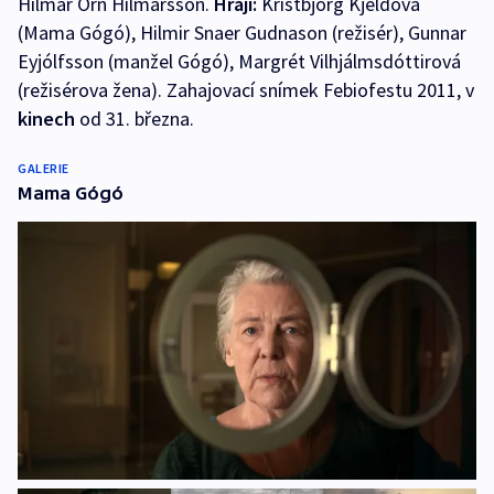
Hilmar Orn Hilmarsson.
Hrají:
Kristbjorg Kjeldová
(Mama Gógó), Hilmir Snaer Gudnason (režisér), Gunnar
Eyjólfsson (manžel Gógó), Margrét Vilhjálmsdóttirová
(režisérova žena). Zahajovací snímek Febiofestu 2011, v
kinech
od 31. března.
GALERIE
Mama Gógó