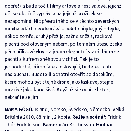
dobře!) a bude točit filmy artové a festivalové, jejichž
děj se obtížně vypráví a na jejichž prožitek se
nezapomíná. Nic převratného se v těchto severských
minibaladách neodehrává – někdo přijde, jiný odejde,
někdo zemře, druhý přežije, začne sněžit, rackové
plachtí pod olověným nebem, po temném útesu ztéká
pěna přílivové vlny – a jedna elegantní stará dáma se
pachtí s kufrem sněhovou vichřicí. Tak je to
jednoduché, přímočaré a oslovující, budete-li chtít
naslouchat. Budete-li ochotni otevřít se dotekům,
které mohou být stejně drsné jako laskavé, stejně
mrazivé jako konejšivé. Když už si koupíte lístek,
nebraňte se jim!
MAMA GÓGÓ.
Island, Norsko, Švédsko, Německo, Velká
Británie 2010, 88 min., 2 kopie.
Režie a scénář:
Fridrik
Thór Fridriksson.
Kamera:
Ari Kristinsson.
Hudba: