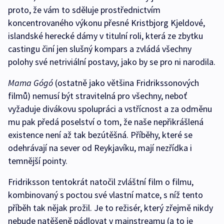
proto, že vám to sděluje prostřednictvím
koncentrovaného výkonu přesné Kristbjorg Kjeldové,
islandské herecké dámy v titulní roli, která ze zbytku
castingu činí jen slušný kompars a zvládá všechny
polohy své netriviální postavy, jako by se pro ni narodila.
Mama Gógó
(ostatně jako většina Fridrikssonových
filmů) nemusí být stravitelná pro všechny, neboť
vyžaduje divákovu spolupráci a vstřícnost a za odměnu
mu pak předá poselství o tom, že naše nepřikrášlená
existence není až tak bezútěšná. Příběhy, které se
odehrávají na sever od Reykjavíku, mají nezřídka i
temnější pointy.
Fridriksson tentokrát natočil zvláštní film o filmu,
kombinovaný s poctou své vlastní matce, s níž tento
příběh tak nějak prožil. Je to režisér, který zřejmě nikdy
nebude natěšeně pádlovat v mainstreamu (a to je