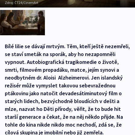
Zdroj:
ČT24/CinemArt
Bílé lilie se dávají mrtvým. Těm, kteří ještě nezemřeli,
se staví smeták na sporák, aby ho nezapomněli
vypnout. Autobiografická tragikomedie o životě,
smrti, filmovém propadáku, matce, jejím synovi a
neodbytném dr. Aloisi Alzheimerovi. Jen islandský
režisér může vymyslet takovou sebevražednou
ptákovinu jako natočit devadesátiminutový film o
starých lidech, bezvýchodně bloudících v dešti a
mlze, nazvat ho Děti přírody, věřit, že to bude hit
starší generace a čekat, že na něj někdo přijde. Na
tohle do kina nikde nikdo moc nechodí, zdá se, že
cílová skupina je imobilní nebo již zemřela.