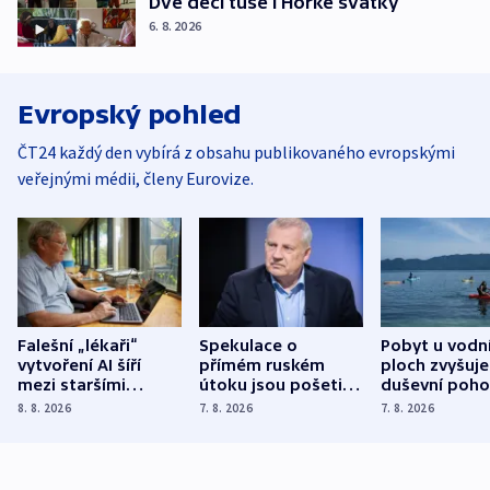
Dvě deci tuše i Hořké svátky
6. 8. 2026
Evropský pohled
ČT24 každý den vybírá z obsahu publikovaného evropskými
veřejnými médii, členy Eurovize.
Falešní „lékaři“
Spekulace o
Pobyt u vodn
vytvoření AI šíří
přímém ruském
ploch zvyšuje
mezi staršími
útoku jsou pošetilé,
duševní poho
Poláky nebezpečné
míní estonský
ukázala
8. 8. 2026
7. 8. 2026
7. 8. 2026
zdravotní rady
bezpečnostní
mezinárodní 
expert