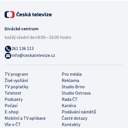
Divácké centrum
každý všední den:
8:00—16:00 hodin
261 136 113
info@ceskatelevize.cz
TV program
Pro média
Živé vysílání
Reklama
TV poplatky
Studio Brno
Teletext
Studio Ostrava
Podcasty
Rada ČT
Počasí
Kariéra
E-shop
Podávání námětů
Mobilní a TV aplikace
Časté dotazy
Vše o ČT
Kontakty