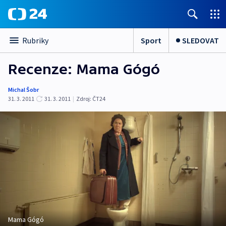
Sport
SLEDOVAT
Rubriky
Recenze: Mama Gógó
Michal Šobr
31. 3. 2011
31. 3. 2011
|
Zdroj:
ČT24
Mama Gógó