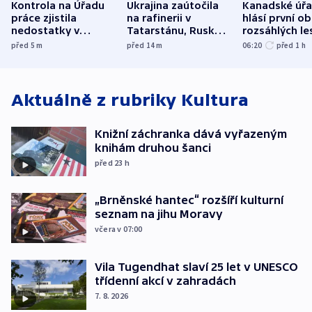
Kontrola na Úřadu
Ukrajina zaútočila
Kanadské úř
práce zjistila
na rafinerii v
hlásí první o
nedostatky v
Tatarstánu, Rusko
rozsáhlých le
účetnictví za 5,6
bombardovalo
požárů
před 5
m
před 14
m
06:20
před 1
h
miliardy
Sumy
Aktuálně z rubriky
Kultura
Knižní záchranka dává vyřazeným
knihám druhou šanci
před 23
h
„Brněnské hantec“ rozšíří kulturní
seznam na jihu Moravy
včera v 07:00
Vila Tugendhat slaví 25 let v UNESCO
třídenní akcí v zahradách
7. 8. 2026