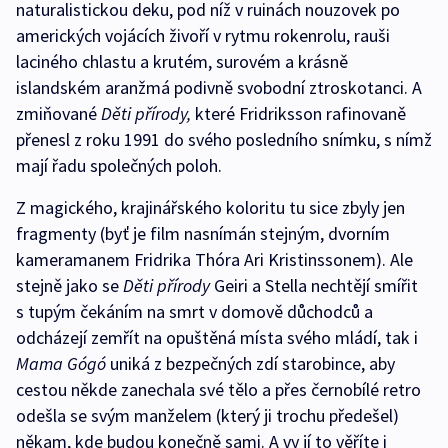
naturalistickou deku, pod níž v ruinách nouzovek po
amerických vojácích živoří v rytmu rokenrolu, rauši
laciného chlastu a krutém, surovém a krásně
islandském aranžmá podivně svobodní ztroskotanci. A
zmiňované
Děti přírody,
které Fridriksson rafinovaně
přenesl z roku 1991 do svého posledního snímku, s nímž
mají řadu společných poloh.
Z magického, krajinářského koloritu tu sice zbyly jen
fragmenty (byť je film nasnímán stejným, dvorním
kameramanem Fridrika Thóra Ari Kristinssonem). Ale
stejně jako se
Děti přírody
Geiri a Stella nechtějí smířit
s tupým čekáním na smrt v domově důchodců a
odcházejí zemřít na opuštěná místa svého mládí, tak i
Mama Gógó
uniká z bezpečných zdí starobince, aby
cestou někde zanechala své tělo a přes černobílé retro
odešla se svým manželem (který ji trochu předešel)
někam, kde budou konečně sami. A vy jí to věříte i