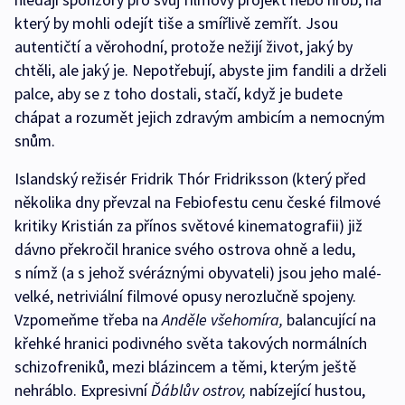
který by mohli odejít tiše a smířlivě zemřít. Jsou
autentičtí a věrohodní, protože nežijí život, jaký by
chtěli, ale jaký je. Nepotřebují, abyste jim fandili a drželi
palce, aby se z toho dostali, stačí, když je budete
chápat a rozumět jejich zdravým ambicím a nemocným
snům.
Islandský režisér Fridrik Thór Fridriksson (který před
několika dny převzal na Febiofestu cenu české filmové
kritiky Kristián za přínos světové kinematografii) již
dávno překročil hranice svého ostrova ohně a ledu,
s nímž (a s jehož svéráznými obyvateli) jsou jeho malé-
velké, netriviální filmové opusy nerozlučně spojeny.
Vzpomeňme třeba na
Anděle všehomíra,
balancující na
křehké hranici podivného světa takových normálních
schizofreniků, mezi blázincem a těmi, kterým ještě
nehráblo. Expresivní
Ďáblův
ostrov,
nabízející hustou,