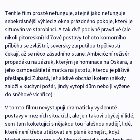
Tenhle film prostě nefunguje, stejně jako nefunguje
sebekrásnější výhled z okna prázdného pokoje, který je
situován ve starobinci. A tak dvě podivně pravdivé (ale
nikoli pitoreskní) klíčové postavy tohoto komorního
příběhu se zvláštní, seversky zarputilou trpělivostí
čekají, až se něco zásadního stane. Ambiciózní režisér
propadáku na zázrak, kterým je nominace na Oskara, a
jeho osmdesátiletá matka na jistotu, kterou je plíživě
přešlapující Zubatá, jež slídivě obchází kolem (někdy
založí v kuchyni požár, jindy vytopí dům nebo ji vyžene
do sněhové vichřice).
V tomto filmu nevystupují dramaticky vyklenuté
postavy v mezních situacích, ale jen takoví obyčejní lidé,
sem tam koketující s nějakou tou falešnou nadějí, lidé,
které není třeba utěšovat ani planě konejšit, když
hledají sponzory pro svůj filmový projekt nebo hrob, na