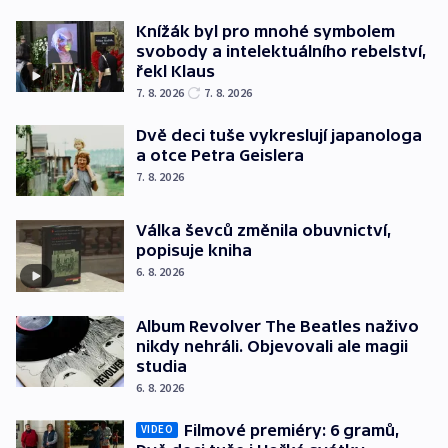
Knížák byl pro mnohé symbolem
svobody a intelektuálního rebelství,
řekl Klaus
7. 8. 2026
7. 8. 2026
Dvě deci tuše vykreslují japanologa
a otce Petra Geislera
7. 8. 2026
Válka ševců změnila obuvnictví,
popisuje kniha
6. 8. 2026
Album Revolver The Beatles naživo
nikdy nehráli. Objevovali ale magii
studia
6. 8. 2026
Filmové premiéry: 6 gramů,
VIDEO