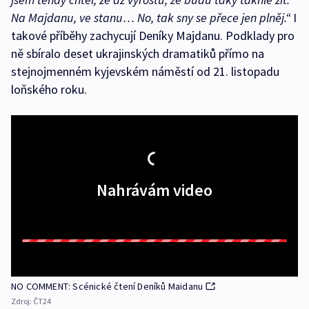
Na Majdanu, ve stanu… No, tak sny se přece jen plněj.“
I
takové příběhy zachycují Deníky Majdanu. Podklady pro
ně sbíralo deset ukrajinských dramatiků přímo na
stejnojmenném kyjevském náměstí od 21. listopadu
loňského roku.
Nahrávám video
NO COMMENT: Scénické čtení Deníků Maidanu
Zdroj:
ČT24