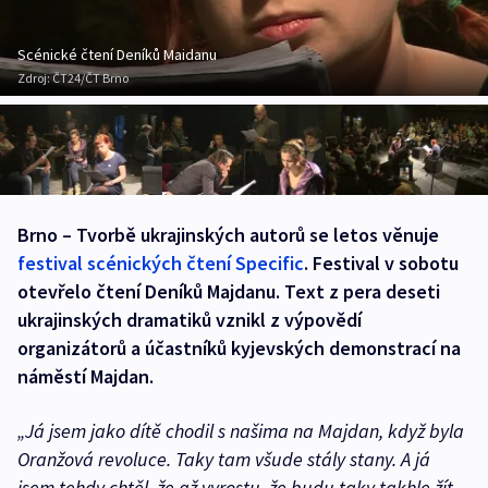
Scénické čtení Deníků Maidanu
Zdroj:
ČT24/ČT Brno
Brno – Tvorbě ukrajinských autorů se letos věnuje
festival scénických čtení Specific
. Festival v sobotu
otevřelo čtení Deníků Majdanu. Text z pera deseti
ukrajinských dramatiků vznikl z výpovědí
organizátorů a účastníků kyjevských demonstrací na
náměstí Majdan.
„Já jsem jako dítě chodil s našima na Majdan, když byla
Oranžová revoluce. Taky tam všude stály stany. A já
jsem tehdy chtěl, že až vyrostu, že budu taky takhle žít.