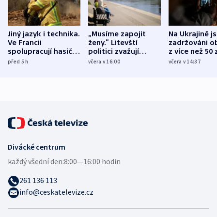
Jiný jazyk i technika.
„Musíme zapojit
Na Ukrajině j
Ve Francii
ženy.“ Litevští
zadržováni o
spolupracují hasiči z
politici zvažují
z více než 50 
různých zemí
dohodu o
Bojovali na s
před 5
h
včera v 16:00
včera v 14:37
demografii
Ruska
Divácké centrum
každý všední den:
8:00—16:00 hodin
261 136 113
info@ceskatelevize.cz