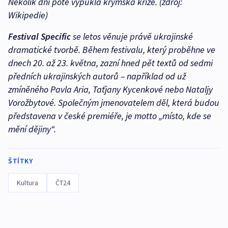
Několik dní poté vypukla krymská krize.
(zdroj:
Wikipedie)
Festival Specific
se letos věnuje právě ukrajinské
dramatické tvorbě. Během festivalu, který proběhne ve
dnech 20. až 23. května, zazní hned pět textů od sedmi
předních ukrajinských autorů – například od už
zmíněného Pavla Aria, Taťjany Kycenkové nebo Nataljy
Vorožbytové. Společným jmenovatelem děl, která budou
představena v české premiéře, je motto „místo, kde se
mění dějiny“.
ŠTÍTKY
Kultura
ČT24