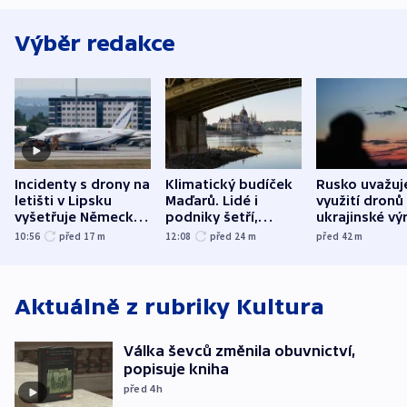
Výběr redakce
Incidenty s drony na
Klimatický budíček
Rusko uvažuj
letišti v Lipsku
Maďarů. Lidé i
využití dronů
vyšetřuje Německo
podniky šetří,
ukrajinské vý
jako úmyslný pokus
omezuje se doprava
útokům v Pob
10:56
před 17
m
12:08
před 24
m
před 42
m
o způsobení
i svícení
tvrdí Litva
exploze
Aktuálně z rubriky
Kultura
Válka ševců změnila obuvnictví,
popisuje kniha
před 4
h