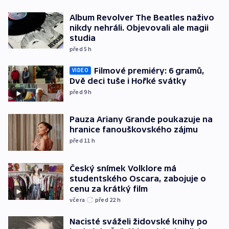
Album Revolver The Beatles naživo
nikdy nehráli. Objevovali ale magii
studia
před 5
h
Filmové premiéry: 6 gramů,
VIDEO
Dvě deci tuše i Hořké svátky
před 9
h
Pauza Ariany Grande poukazuje na
hranice fanouškovského zájmu
před 11
h
Český snímek Volklore má
studentského Oscara, zabojuje o
cenu za krátký film
včera
před 22
h
Nacisté sváželi židovské knihy po