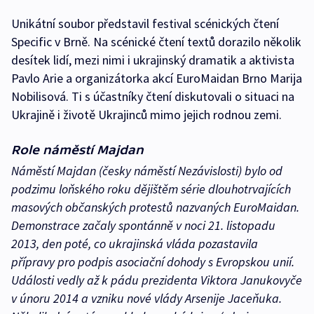
Unikátní soubor představil festival scénických čtení
Specific v Brně. Na scénické čtení textů dorazilo několik
desítek lidí, mezi nimi i ukrajinský dramatik a aktivista
Pavlo Arie a organizátorka akcí EuroMaidan Brno Marija
Nobilisová. Ti s účastníky čtení diskutovali o situaci na
Ukrajině i životě Ukrajinců mimo jejich rodnou zemi.
Role náměstí Majdan
Náměstí Majdan (česky náměstí Nezávislosti) bylo od
podzimu loňského roku dějištěm série dlouhotrvajících
masových občanských protestů nazvaných EuroMaidan.
Demonstrace začaly spontánně v noci 21. listopadu
2013, den poté, co ukrajinská vláda pozastavila
přípravy pro podpis asociační dohody s Evropskou unií.
Události vedly až k pádu prezidenta Viktora Janukovyče
v únoru 2014 a vzniku nové vlády Arsenije Jaceňuka.