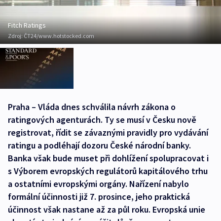
Fitch Ratings
Zdroj:
ČT24/www.hotstocked.com
Praha – Vláda dnes schválila návrh zákona o
ratingových agenturách. Ty se musí v Česku nově
registrovat, řídit se závaznými pravidly pro vydávání
ratingu a podléhají dozoru České národní banky.
Banka však bude muset při dohlížení spolupracovat i
s Výborem evropských regulátorů kapitálového trhu
a ostatními evropskými orgány. Nařízení nabylo
formální účinnosti již 7. prosince, jeho praktická
účinnost však nastane až za půl roku. Evropská unie