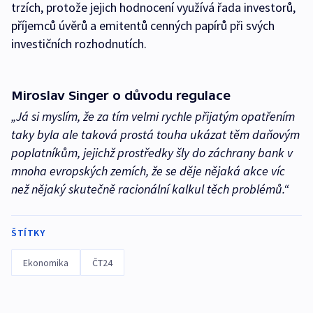
trzích, protože jejich hodnocení využívá řada investorů,
příjemců úvěrů a emitentů cenných papírů při svých
investičních rozhodnutích.
Miroslav Singer o důvodu regulace
„Já si myslím, že za tím velmi rychle přijatým opatřením
taky byla ale taková prostá touha ukázat těm daňovým
poplatníkům, jejichž prostředky šly do záchrany bank v
mnoha evropských zemích, že se děje nějaká akce víc
než nějaký skutečně racionální kalkul těch problémů.“
ŠTÍTKY
Ekonomika
ČT24