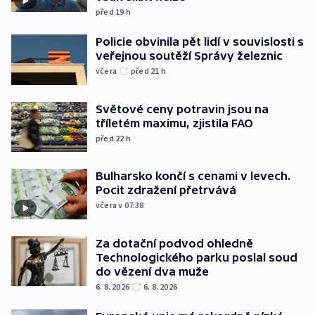
před 19
h
Policie obvinila pět lidí v souvislosti s
veřejnou soutěží Správy železnic
včera
před 21
h
Světové ceny potravin jsou na
tříletém maximu, zjistila FAO
před 22
h
Bulharsko končí s cenami v levech.
Pocit zdražení přetrvává
včera v 07:38
Za dotační podvod ohledně
Technologického parku poslal soud
do vězení dva muže
6. 8. 2026
6. 8. 2026