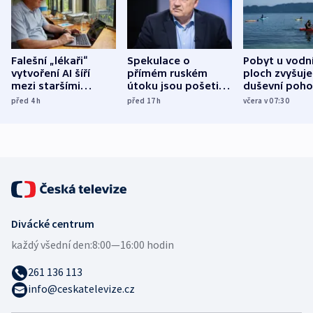
Falešní „lékaři“
Spekulace o
Pobyt u vodn
vytvoření AI šíří
přímém ruském
ploch zvyšuje
mezi staršími
útoku jsou pošetilé,
duševní poho
Poláky nebezpečné
míní estonský
ukázala
před 4
h
před 17
h
včera v 07:30
zdravotní rady
bezpečnostní
mezinárodní 
expert
Divácké centrum
každý všední den:
8:00—16:00 hodin
261 136 113
info@ceskatelevize.cz