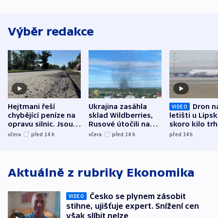
Výběr redakce
Hejtmani řeší
Ukrajina zasáhla
Dron n
VIDEO
chybějící peníze na
sklad Wildberries,
letišti u Lips
opravu silnic. Jsou
Rusové útočili na
skoro kilo trh
nenárokové, namítá
trh, hasiče či
indicie ukazuj
včera
před 14
h
včera
před 14
h
před 14
h
ministerstvo
stadion
Rusko
Aktuálně z rubriky
Ekonomika
Česko se plynem zásobit
VIDEO
stihne, ujišťuje expert. Snížení cen
však slíbit nelze