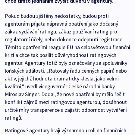
chce tímto jednáním zvýšit důvěru v agentury.
Pokud budou zjištěny nedostatky, budou proti
agenturám přijata nápravná opatření jako dočasný
zákaz vydávání ratingu, zákaz používaní rating pro
regulatorní účely, nebo dokonce odejmutí registrace.
Těmito opatřeními reaguje EU na celosvětovou finanční
krizi a chce tak posílit důvěryhodnost ratingových
agentur. Agentury totiž byly označovány za spoluviníky
loňských událostí. „Ratovaly řadu cenných papírů nebo
aktiv, jejichž hodnota dramaticky klesla, jako velmi
kvalitní,“ uvedl viceguvernér České národní banky
Miroslav Singer. Dodal, že nové opatření by mělo řešit
konflikt zájmů mezi ratingovou agenturou, dosáhnout
určité míry transparence a zajistit odbornost vytváření
ratingů.
Ratingové agentury hrají významnou roli na finančních