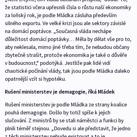
že statistici včera upřesnili čísla o růstu naší ekonomiky
za loňský rok, je podle Mládka zásluha především
silného exportu. Ve velké krizi jsou ale sektory závislé
na domácí poptávce. „Současná vláda nechápe
důležitost domácí poptávky… Měla by dělat vše pro to,
aby neklesala, mimo jiné třeba tím, že nebudou občany
zbytečně strašit, protože ekonomika je také o důvěře
v budoucnost,“ podotýká. Jestliže pak lidé vidí
chaotické počínání vlády, tak jsou podle Mládka daleko
opatrnější vzít si hypotéku.
Rušení ministerstev je demagogie, říká Mládek
Rušení ministerstev je podle Mládka ze strany koalice
pouhá demagogie. Došlo by totiž spíše k jejich
slučování. Z ministrů by se stali náměstci a funkci by
plnili téměř stejnou. „Dovedu si ale představit, že jedno
z těch ministerstev nebude existovat a to je