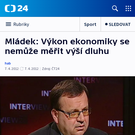
Sport
SLEDOVAT
Rubriky
Mládek: Výkon ekonomiky se
nemůže měřit výší dluhu
hab
7. 4. 2012
7. 4. 2012
|
Zdroj:
ČT24