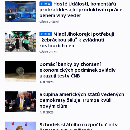
Hosté Událostí, komentářů
VIDEO
probrali klesající produktivitu práce
během vlny veder
včera v 08:48
Mladí Jihokorejci potřebují
VIDEO
„žebráckou sílu“ k zvládnutí
rostoucích cen
včera v 07:30
Domácí banky by zhoršení
ekonomických podmínek zvládly,
ukazují testy ČNB
4. 8. 2026
Skupina amerických států vedených
demokraty žaluje Trumpa kvůli
novým clům
4. 8. 2026
Schodek státního rozpočtu činil v