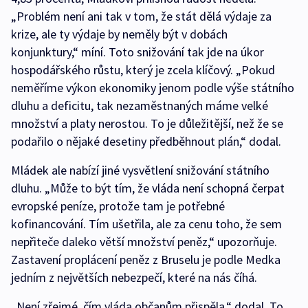
„Problém není ani tak v tom, že stát dělá výdaje za
krize, ale ty výdaje by neměly být v dobách
konjunktury,“ míní. Toto snižování tak jde na úkor
hospodářského růstu, který je zcela klíčový. „Pokud
neměříme výkon ekonomiky jenom podle výše státního
dluhu a deficitu, tak nezaměstnaných máme velké
množství a platy nerostou. To je důležitější, než že se
podařilo o nějaké desetiny předběhnout plán,“ dodal.
Mládek ale nabízí jiné vysvětlení snižování státního
dluhu. „Může to být tím, že vláda není schopná čerpat
evropské peníze, protože tam je potřebné
kofinancování. Tím ušetřila, ale za cenu toho, že sem
nepřiteče daleko větší množství peněz,“ upozorňuje.
Zastavení proplácení peněz z Bruselu je podle Medka
jedním z největších nebezpečí, které na nás číhá.
„Není zřejmé, čím vláda občanům přispěla,“ dodal. To,