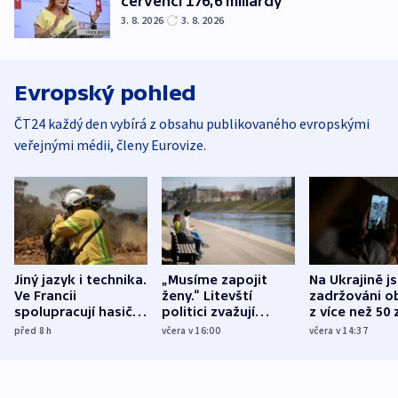
červenci 176,6 miliardy
3. 8. 2026
3. 8. 2026
Evropský pohled
ČT24 každý den vybírá z obsahu publikovaného evropskými
veřejnými médii, členy Eurovize.
Jiný jazyk i technika.
„Musíme zapojit
Na Ukrajině j
Ve Francii
ženy.“ Litevští
zadržováni o
spolupracují hasiči z
politici zvažují
z více než 50 
různých zemí
dohodu o
Bojovali na s
před 8
h
včera v 16:00
včera v 14:37
demografii
Ruska