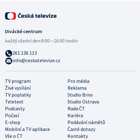
Divácké centrum
každý všední den:
8:00—16:00 hodin
261 136 113
info@ceskatelevize.cz
TV program
Pro média
Živé vysílání
Reklama
TV poplatky
Studio Brno
Teletext
Studio Ostrava
Podcasty
Rada ČT
Počasí
Kariéra
E-shop
Podávání námětů
Mobilní a TV aplikace
Časté dotazy
Vše o ČT
Kontakty