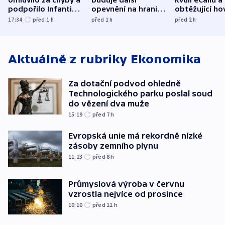
omluvilo za chyby a
buduje další
kvůli eCallu a
podpořilo Infantina.
opevnění na hranici
obtěžující ho
UEFA trvá na
s Běloruskem
zdržují záchr
17:34
před 1
h
před 1
h
před 2
h
bojkotu
Aktuálně z rubriky
Ekonomika
Za dotační podvod ohledně
Technologického parku poslal soud
do vězení dva muže
15:19
před 7
h
Evropská unie má rekordně nízké
zásoby zemního plynu
11:23
před 8
h
Průmyslová výroba v červnu
vzrostla nejvíce od prosince
10:10
před 11
h