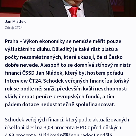
Jan Mládek
Zdroj:
ČT24
Praha – Výkon ekonomiky se nemůže měřit pouze
výší státního dluhu. Důležitý je také růst platů a
počty nezaměstnaných, které ukazují, že si Česko
dobře nevede. Alespoň to se domnívá stínový ministr
financí ČSSD Jan Mládek, který byl hostem pořadu
Interview ČT24. Schodek veřejných financí za loňský
rok se podle něj snížil především kvůli neschopnosti
vlády čerpat peníze z evropských fondů, a tím
pádem dotace nedostatečně spolufinancovat.
Schodek veřejných financí, který podle aktualizovaných
čísel loni klesl na 3,09 procenta HPD z předloňských
4,83 procenta, Mládkovi přílišnou radost nedělá.