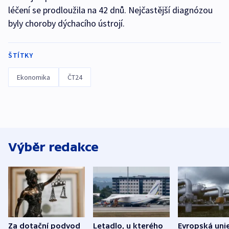
léčení se prodloužila na 42 dnů. Nejčastější diagnózou
byly choroby dýchacího ústrojí.
ŠTÍTKY
Ekonomika
ČT24
Výběr redakce
Za dotační podvod
Letadlo, u kterého
Evropská uni