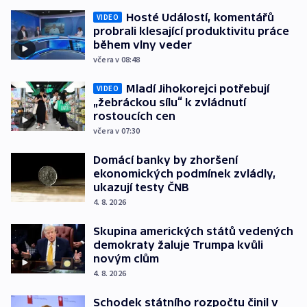
Hosté Událostí, komentářů
VIDEO
probrali klesající produktivitu práce
během vlny veder
včera v 08:48
Mladí Jihokorejci potřebují
VIDEO
„žebráckou sílu“ k zvládnutí
rostoucích cen
včera v 07:30
Domácí banky by zhoršení
ekonomických podmínek zvládly,
ukazují testy ČNB
4. 8. 2026
Skupina amerických států vedených
demokraty žaluje Trumpa kvůli
novým clům
4. 8. 2026
Schodek státního rozpočtu činil v