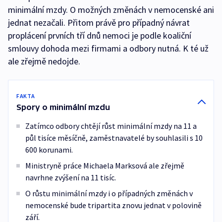
minimální mzdy. O možných změnách v nemocenské ani
jednat nezačali. Přitom právě pro případný návrat
proplácení prvních tří dnů nemoci je podle koaliční
smlouvy dohoda mezi firmami a odbory nutná. K té už
ale zřejmě nedojde.
FAKTA
Spory o minimální mzdu
Zatímco odbory chtějí růst minimální mzdy na 11 a
půl tisíce měsíčně, zaměstnavatelé by souhlasili s 10
600 korunami.
Ministryně práce Michaela Marksová ale zřejmě
navrhne zvýšení na 11 tisíc.
O růstu minimální mzdy i o případných změnách v
nemocenské bude tripartita znovu jednat v polovině
září.