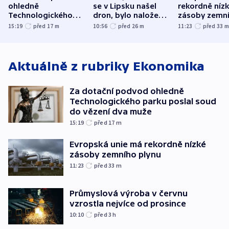
ohledně
se v Lipsku našel
rekordně níz
Technologického
dron, bylo naložené
zásoby zemn
parku poslal soud
municí, píší média
plynu
15:19
před 17
m
10:56
před 26
m
11:23
před 33
do vězení dva muže
Aktuálně z rubriky
Ekonomika
Za dotační podvod ohledně
Technologického parku poslal soud
do vězení dva muže
15:19
před 17
m
Evropská unie má rekordně nízké
zásoby zemního plynu
11:23
před 33
m
Průmyslová výroba v červnu
vzrostla nejvíce od prosince
10:10
před 3
h