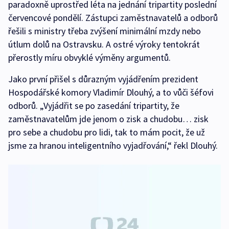
paradoxně uprostřed léta na jednání tripartity poslední
červencové pondělí. Zástupci zaměstnavatelů a odborů
řešili s ministry třeba zvýšení minimální mzdy nebo
útlum dolů na Ostravsku. A ostré výroky tentokrát
přerostly míru obvyklé výměny argumentů.
Jako první přišel s důrazným vyjádřením prezident
Hospodářské komory Vladimír Dlouhý, a to vůči šéfovi
odborů. „Vyjádřit se po zasedání tripartity, že
zaměstnavatelům jde jenom o zisk a chudobu… zisk
pro sebe a chudobu pro lidi, tak to mám pocit, že už
jsme za hranou inteligentního vyjadřování,“ řekl Dlouhý.