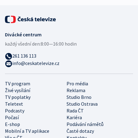
Divácké centrum
každý všední den:
8:00—16:00 hodin
261 136 113
info@ceskatelevize.cz
TV program
Pro média
Živé vysílání
Reklama
TV poplatky
Studio Brno
Teletext
Studio Ostrava
Podcasty
Rada ČT
Počasí
Kariéra
E-shop
Podávání námětů
Mobilní a TV aplikace
Časté dotazy
Vše o ČT
Kontakty