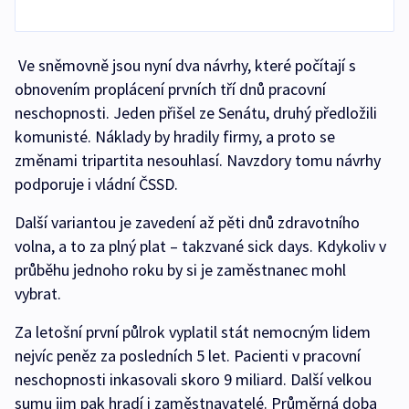
Ve sněmovně jsou nyní dva návrhy, které počítají s
obnovením proplácení prvních tří dnů pracovní
neschopnosti. Jeden přišel ze Senátu, druhý předložili
komunisté. Náklady by hradily firmy, a proto se
změnami tripartita nesouhlasí. Navzdory tomu návrhy
podporuje i vládní ČSSD.
Další variantou je zavedení až pěti dnů zdravotního
volna, a to za plný plat – takzvané sick days. Kdykoliv v
průběhu jednoho roku by si je zaměstnanec mohl
vybrat.
Za letošní první půlrok vyplatil stát nemocným lidem
nejvíc peněz za posledních 5 let. Pacienti v pracovní
neschopnosti inkasovali skoro 9 miliard. Další velkou
sumu jim pak hradí i zaměstnavatelé. Průměrná doba