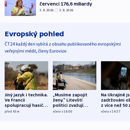
červenci 176,6 miliardy
3. 8. 2026
3. 8. 2026
Evropský pohled
ČT24 každý den vybírá z obsahu publikovaného evropskými
veřejnými médii, členy Eurovize.
Jiný jazyk i technika.
„Musíme zapojit
Na Ukrajině j
Ve Francii
ženy.“ Litevští
zadržováni o
spolupracují hasiči z
politici zvažují
z více než 50 
různých zemí
dohodu o
Bojovali na s
před 43
m
včera v 16:00
včera v 14:37
demografii
Ruska