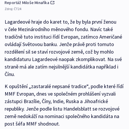
Reportáž Miloše Minaříka
Zdroj:
ČT24
Lagardeové hraje do karet to, že by byla první ženou
v čele Mezinárodního měnového fondu. Navíc také
tradičně tuto instituci řídí Evropan, zatímco Američané
ovládají Světovou banku. Jenže právě proti tomuto
rozdělení sil se staví rozvojové země, což by mohlo
kandidaturu Lagardeové naopak zkomplikovat. Na své
straně má ale zatím nejsilnější kandidátka například i
Čínu.
K opuštění „zastaralé nepsané tradice“, podle které řídí
MMF Evropan, dnes ve společném prohlášení vyzvali
zástupci Brazílie, Číny, Indie, Ruska a Jihoafrické
republiky. Jenže podle listu Handelsblatt se rozvojové
země nedokáží na nominaci společného kandidáta na
post šéfa MMF shodnout.