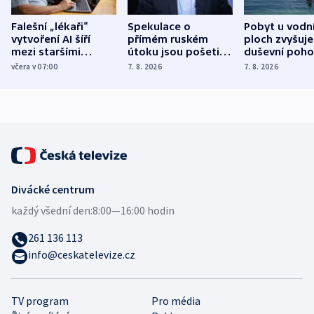
Falešní „lékaři“
Spekulace o
Pobyt u vodn
vytvoření AI šíří
přímém ruském
ploch zvyšuje
mezi staršími
útoku jsou pošetilé,
duševní poho
Poláky nebezpečné
míní estonský
ukázala
včera v 07:00
7. 8. 2026
7. 8. 2026
zdravotní rady
bezpečnostní
mezinárodní 
expert
Divácké centrum
každý všední den:
8:00—16:00 hodin
261 136 113
info@ceskatelevize.cz
TV program
Pro média