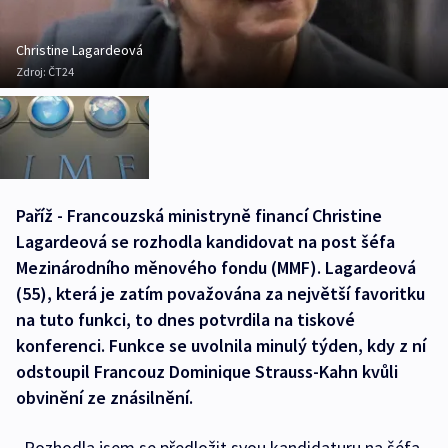
Christine Lagardeová
Zdroj:
ČT24
Paříž - Francouzská ministryně financí Christine
Lagardeová se rozhodla kandidovat na post šéfa
Mezinárodního měnového fondu (MMF). Lagardeová
(55), která je zatím považována za největší favoritku
na tuto funkci, to dnes potvrdila na tiskové
konferenci. Funkce se uvolnila minulý týden, kdy z ní
odstoupil Francouz Dominique Strauss-Kahn kvůli
obvinění ze znásilnění.
„Rozhodla jsem se předložit svou kandidaturu na šéfa