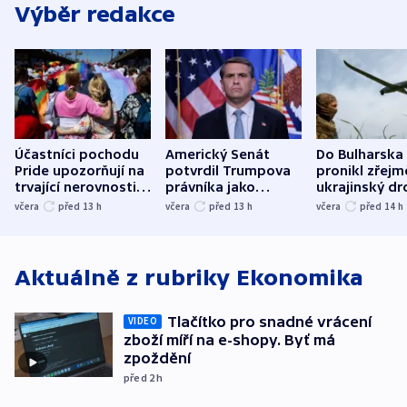
Výběr redakce
Účastníci pochodu
Americký Senát
Do Bulharska
Pride upozorňují na
potvrdil Trumpova
pronikl zřejm
trvající nerovnosti i
právníka jako
ukrajinský dr
společenskou
ministra
explodoval k
včera
před 13
h
včera
před 13
h
včera
před 14
h
atmosféru
spravedlnosti
od plynovod
Aktuálně z rubriky
Ekonomika
Tlačítko pro snadné vrácení
VIDEO
zboží míří na e-shopy. Byť má
zpoždění
před 2
h