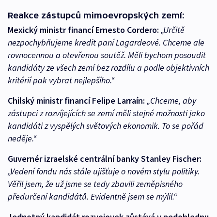
Reakce zástupců mimoevropských zemí:
Mexický ministr financí Ernesto Cordero:
„Určitě
nezpochybňujeme kredit paní Lagardeové. Chceme ale
rovnocennou a otevřenou soutěž. Měli bychom posoudit
kandidáty ze všech zemí bez rozdílu a podle objektivních
kritérií pak vybrat nejlepšího.“
Chilský ministr financí Felipe Larraín:
„Chceme, aby
zástupci z rozvíjejících se zemí měli stejné možnosti jako
kandidáti z vyspělých světových ekonomik. To se pořád
neděje.“
Guvernér izraelské centrální banky Stanley Fischer:
„Vedení fondu nás stále ujišťuje o novém stylu politiky.
Věřil jsem, že už jsme se tedy zbavili zeměpisného
předurčení kandidátů. Evidentně jsem se mýlil.“
Jednotný kandidát rozvojovek zůstává v nedohlednu