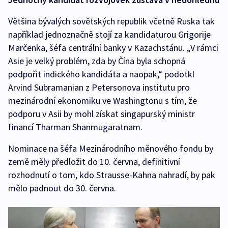
Většina bývalých sovětských republik včetně Ruska tak
například jednoznačně stojí za kandidaturou Grigorije
Marčenka, šéfa centrální banky v Kazachstánu. „V rámci
Asie je velký problém, zda by Čína byla schopná
podpořit indického kandidáta a naopak,“ podotkl
Arvind Subramanian z Petersonova institutu pro
mezinárodní ekonomiku ve Washingtonu s tím, že
podporu v Asii by mohl získat singapurský ministr
financí Tharman Shanmugaratnam.
Nominace na šéfa Mezinárodního měnového fondu by
země měly předložit do 10. června, definitivní
rozhodnutí o tom, kdo Strausse-Kahna nahradí, by pak
mělo padnout do 30. června.