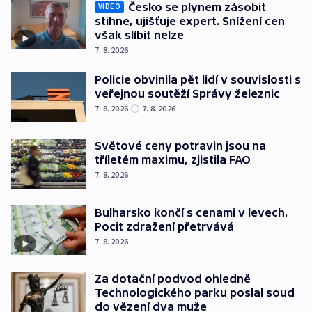
Česko se plynem zásobit
VIDEO
stihne, ujišťuje expert. Snížení cen
však slíbit nelze
7. 8. 2026
Policie obvinila pět lidí v souvislosti s
veřejnou soutěží Správy železnic
7. 8. 2026
7. 8. 2026
Světové ceny potravin jsou na
tříletém maximu, zjistila FAO
7. 8. 2026
Bulharsko končí s cenami v levech.
Pocit zdražení přetrvává
7. 8. 2026
Za dotační podvod ohledně
Technologického parku poslal soud
do vězení dva muže