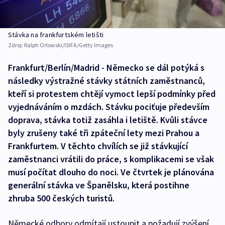
Stávka na frankfurtském letišti
Zdroj:
Ralph Orlowski/ISIFA/Getty Images
Frankfurt/Berlín/Madrid - Německo se dál potýká s
následky výstražné stávky státních zaměstnanců,
kteří si protestem chtějí vymoct lepší podmínky před
vyjednáváním o mzdách. Stávku pociťuje především
doprava, stávka totiž zasáhla i letiště. Kvůli stávce
byly zrušeny také tři zpáteční lety mezi Prahou a
Frankfurtem. V těchto chvílích se již stávkující
zaměstnanci vrátili do práce, s komplikacemi se však
musí počítat dlouho do noci. Ve čtvrtek je plánována
generální stávka ve Španělsku, která postihne
zhruba 500 českých turistů.
Německé odbory odmítají ustoupit a požadují zvýšení