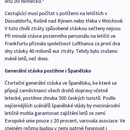
letu do Německa.“
Cestujícící musí počítat s potížemi na letištích v
Düsseldorfu, Kolíně nad Rýnem nebo třeba v Mnichově.
V tuto chvíli ztráty způsobené stávkou sečteny nejsou.
Při minulé stávce pozemního personálu na letišti ve
Frankfurtu přiznala společnost Lufthansa za první dva
dny stávky 40 milionů eur ztráty. Tehdy bylo zrušeno
méně letů, než dnes.
Generální stávka postihne i Španělsko
Čtvrteční generální stávka ve Španělsku, ke které se
připojí zaměstnanci všech druhů dopravy včetně
letecké, postihne zhruba 500 českých turistů. Podle
nejčernějších scénářů španělské vlády by mezinárodní
letiště mohla garantovat zajištění letů ze zemí
Evropské unie pouze z 20 procent, varovala asociace. Ve
stejném režimu budou v zemi patrně fungovat i