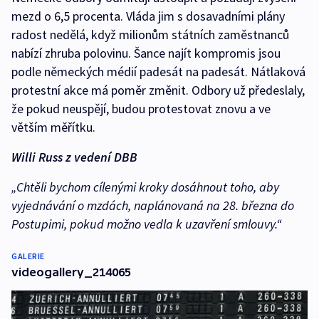
mezd o 6,5 procenta. Vláda jim s dosavadními plány
radost nedělá, když milionům státních zaměstnanců
nabízí zhruba polovinu. Šance najít kompromis jsou
podle německých médií padesát na padesát. Nátlaková
protestní akce má poměr změnit. Odbory už předeslaly,
že pokud neuspějí, budou protestovat znovu a ve
větším měřítku.
Willi Russ z vedení DBB
„Chtěli bychom cílenými kroky dosáhnout toho, aby
vyjednávání o mzdách, naplánovaná na 28. března do
Postupimi, pokud možno vedla k uzavření smlouvy.“
GALERIE
videogallery_214065