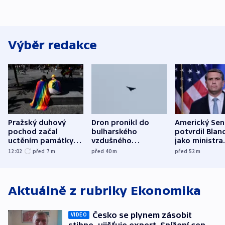
Výběr redakce
Pražský duhový
Dron pronikl do
Americký Sen
pochod začal
bulharského
potvrdil Blan
uctěním památky
vzdušného
jako ministra
obětí berlínského
prostoru,
spravedlnost
12:02
před 7
m
před 40
m
před 52
m
útoku
explodoval kilometr
od plynovodu
Aktuálně z rubriky
Ekonomika
Česko se plynem zásobit
VIDEO
stihne, ujišťuje expert. Snížení cen