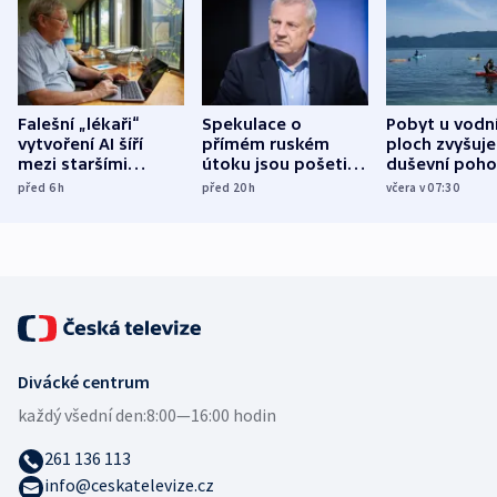
Falešní „lékaři“
Spekulace o
Pobyt u vodn
vytvoření AI šíří
přímém ruském
ploch zvyšuje
mezi staršími
útoku jsou pošetilé,
duševní poho
Poláky nebezpečné
míní estonský
ukázala
před 6
h
před 20
h
včera v 07:30
zdravotní rady
bezpečnostní
mezinárodní 
expert
Divácké centrum
každý všední den:
8:00—16:00 hodin
261 136 113
info@ceskatelevize.cz