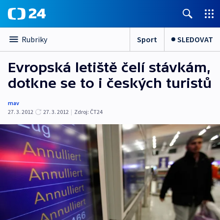
Sport
SLEDOVAT
Rubriky
Evropská letiště čelí stávkám,
dotkne se to i českých turistů
mav
27. 3. 2012
27. 3. 2012
|
Zdroj:
ČT24