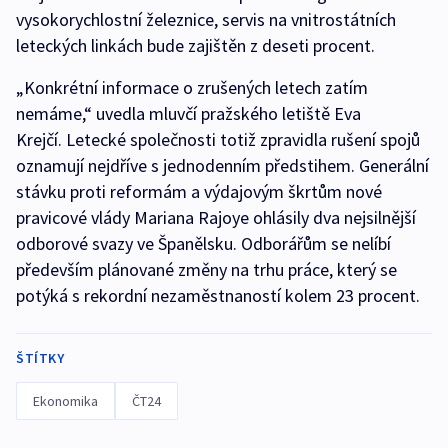
vysokorychlostní železnice, servis na vnitrostátních
leteckých linkách bude zajištěn z deseti procent.
„Konkrétní informace o zrušených letech zatím
nemáme,“ uvedla mluvčí pražského letiště Eva
Krejčí. Letecké společnosti totiž zpravidla rušení spojů
oznamují nejdříve s jednodenním předstihem. Generální
stávku proti reformám a výdajovým škrtům nové
pravicové vlády Mariana Rajoye ohlásily dva nejsilnější
odborové svazy ve Španělsku. Odborářům se nelíbí
především plánované změny na trhu práce, který se
potýká s rekordní nezaměstnaností kolem 23 procent.
ŠTÍTKY
Ekonomika
ČT24