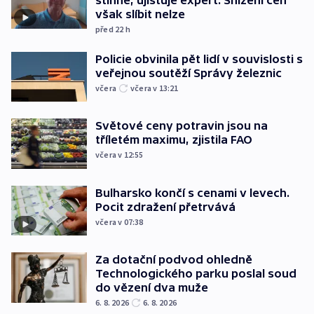
však slíbit nelze
před 22
h
Policie obvinila pět lidí v souvislosti s
veřejnou soutěží Správy železnic
včera
včera v 13:21
Světové ceny potravin jsou na
tříletém maximu, zjistila FAO
včera v 12:55
Bulharsko končí s cenami v levech.
Pocit zdražení přetrvává
včera v 07:38
Za dotační podvod ohledně
Technologického parku poslal soud
do vězení dva muže
6. 8. 2026
6. 8. 2026