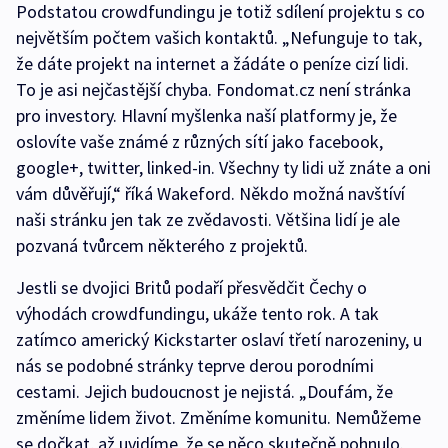
Podstatou crowdfundingu je totiž sdílení projektu s co
největším počtem vašich kontaktů. „Nefunguje to tak,
že dáte projekt na internet a žádáte o peníze cizí lidi.
To je asi nejčastější chyba. Fondomat.cz není stránka
pro investory. Hlavní myšlenka naší platformy je, že
oslovíte vaše známé z různých sítí jako facebook,
google+, twitter, linked-in. Všechny ty lidi už znáte a oni
vám důvěřují,“ říká Wakeford. Někdo možná navštíví
naši stránku jen tak ze zvědavosti. Většina lidí je ale
pozvaná tvůrcem některého z projektů.
Jestli se dvojici Britů podaří přesvědčit Čechy o
výhodách crowdfundingu, ukáže tento rok. A tak
zatímco americký Kickstarter oslaví třetí narozeniny, u
nás se podobné stránky teprve derou porodními
cestami. Jejich budoucnost je nejistá. „Doufám, že
změníme lidem život. Změníme komunitu. Nemůžeme
se dočkat, až uvidíme, že se něco skutečně pohnulo.