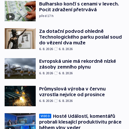
Bulharsko končí s cenami v levech.
Pocit zdražení přetrvává
před 17
h
Za dotační podvod ohledně
Technologického parku poslal soud
do vězení dva muže
6. 8. 2026
6. 8. 2026
Evropská unie má rekordně nízké
zásoby zemního plynu
6. 8. 2026
6. 8. 2026
Průmyslová výroba v červnu
vzrostla nejvíce od prosince
6. 8. 2026
6. 8. 2026
Hosté Událostí, komentářů
VIDEO
probrali klesající produktivitu práce
během vlny veder