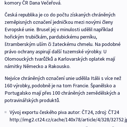
komory ČR Dana Večeřová.
Česká republika je co do počtu získaných chráněných
zeměpisných označení jedničkou mezi novými členy
Evropské unie. Brusel jej v minulosti udělil například
hořickým trubičkám, pardubickému perníku,
štramberským uším či žateckému chmelu. Na podobné
právo ochrany aspirují další tuzemské výrobky. U
Olomouckých tvarůžků a Karlovarských oplatek mají
námitky Německo a Rakousko.
Nejvíce chráněných označení unie udělila Itálii s více než
160 výrobky, podobně je na tom Francie. Španělsko a
Portugalsko mají přes 100 chráněných zemědělských a
potravinářských produktů.
Vývoj exportu českého piva autor: ČT24, zdroj: ČT24
http://img2.ct24.cz/cache/140x78/article/4/328/32752.j