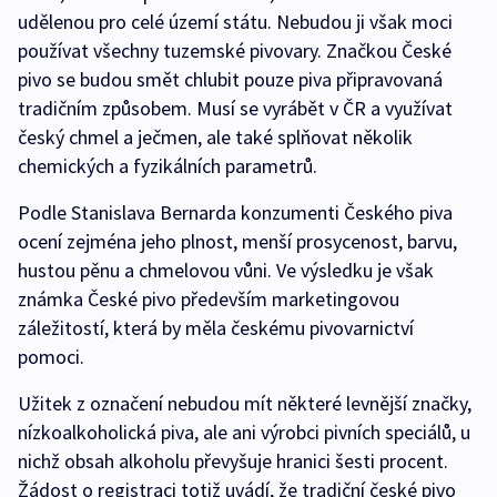
udělenou pro celé území státu. Nebudou ji však moci
používat všechny tuzemské pivovary. Značkou České
pivo se budou smět chlubit pouze piva připravovaná
tradičním způsobem. Musí se vyrábět v ČR a využívat
český chmel a ječmen, ale také splňovat několik
chemických a fyzikálních parametrů.
Podle Stanislava Bernarda konzumenti Českého piva
ocení zejména jeho plnost, menší prosycenost, barvu,
hustou pěnu a chmelovou vůni. Ve výsledku je však
známka České pivo především marketingovou
záležitostí, která by měla českému pivovarnictví
pomoci.
Užitek z označení nebudou mít některé levnější značky,
nízkoalkoholická piva, ale ani výrobci pivních speciálů, u
nichž obsah alkoholu převyšuje hranici šesti procent.
Žádost o registraci totiž uvádí, že tradiční české pivo