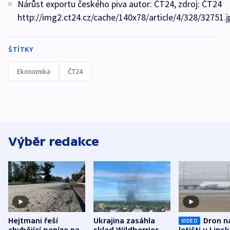
Nárůst exportu českého piva autor: ČT24, zdroj: ČT24
http://img2.ct24.cz/cache/140x78/article/4/328/32751.j
ŠTÍTKY
Ekonomika
ČT24
Výběr redakce
Hejtmani řeší
Ukrajina zasáhla
Dron n
VIDEO