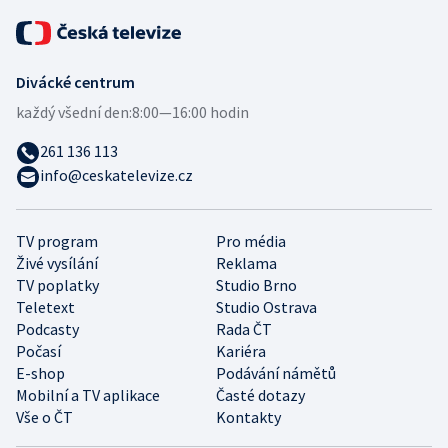
Divácké centrum
každý všední den:
8:00—16:00 hodin
261 136 113
info@ceskatelevize.cz
TV program
Pro média
Živé vysílání
Reklama
TV poplatky
Studio Brno
Teletext
Studio Ostrava
Podcasty
Rada ČT
Počasí
Kariéra
E-shop
Podávání námětů
Mobilní a TV aplikace
Časté dotazy
Vše o ČT
Kontakty