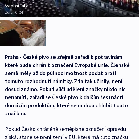
Výrobní linka
Zdroj:
ČT24
Praha - České pivo se zřejmě zařadí k potravinám,
které bude chránit označení Evropské unie. Členské
země měly až do půlnoci možnost podat proti
tomuto rozhodnutí námitky. Zda tak učinily, není
dosud známo. Pokud vůči udělení značky nikdo nic
nenamítl, zařadí se České pivo k dalším šestnácti
domácím produktům, které se mohou chlubit touto
značkou.
Pokud Česko chráněné zeměpisné označení opravdu
získá, stane se první zemí v EU, která má tuto značku