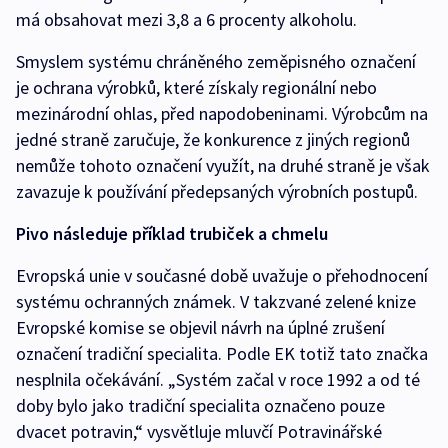
má obsahovat mezi 3,8 a 6 procenty alkoholu.
Smyslem systému chráněného zeměpisného označení
je ochrana výrobků, které získaly regionální nebo
mezinárodní ohlas, před napodobeninami. Výrobcům na
jedné straně zaručuje, že konkurence z jiných regionů
nemůže tohoto označení využít, na druhé straně je však
zavazuje k používání předepsaných výrobních postupů.
Pivo následuje příklad trubiček a chmelu
Evropská unie v současné době uvažuje o přehodnocení
systému ochranných známek. V takzvané zelené knize
Evropské komise se objevil návrh na úplné zrušení
označení tradiční specialita. Podle EK totiž tato značka
nesplnila očekávání. „Systém začal v roce 1992 a od té
doby bylo jako tradiční specialita označeno pouze
dvacet potravin,“ vysvětluje mluvčí Potravinářské