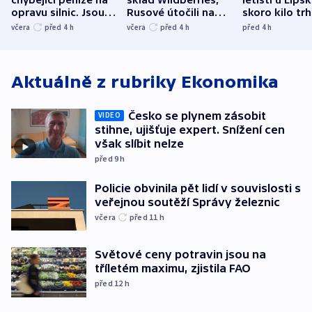
chybějící peníze na
sklad Wildberries,
letišti u Lips
opravu silnic. Jsou
Rusové útočili na
skoro kilo trh
nenárokové, namítá
trh, hasiče či
indicie ukazuj
včera
před 4
h
včera
před 4
h
před 4
h
ministerstvo
stadion
Rusko
Aktuálně z rubriky
Ekonomika
Česko se plynem zásobit
VIDEO
stihne, ujišťuje expert. Snížení cen
však slíbit nelze
před 9
h
Policie obvinila pět lidí v souvislosti s
veřejnou soutěží Správy železnic
včera
před 11
h
Světové ceny potravin jsou na
tříletém maximu, zjistila FAO
před 12
h