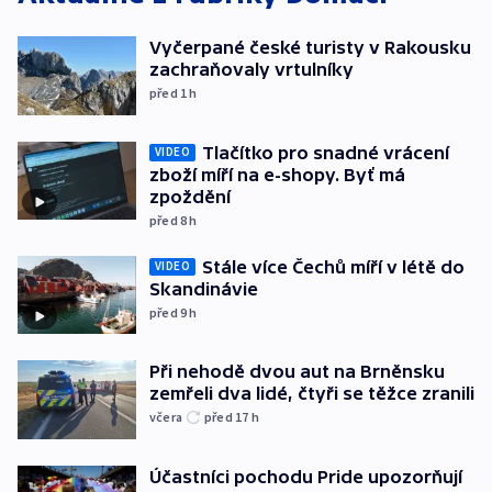
Vyčerpané české turisty v Rakousku
zachraňovaly vrtulníky
před 1
h
Tlačítko pro snadné vrácení
VIDEO
zboží míří na e-shopy. Byť má
zpoždění
před 8
h
Stále více Čechů míří v létě do
VIDEO
Skandinávie
před 9
h
Při nehodě dvou aut na Brněnsku
zemřeli dva lidé, čtyři se těžce zranili
včera
před 17
h
Účastníci pochodu Pride upozorňují