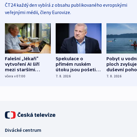
ČT24 každý den vybírá z obsahu publikovaného evropskými
veřejnými médii, členy Eurovize.
Falešní „lékaři“
Spekulace o
Pobyt u vodn
vytvoření AI šíří
přímém ruském
ploch zvyšuje
mezi staršími
útoku jsou pošetilé,
duševní poho
Poláky nebezpečné
míní estonský
ukázala
včera v 07:00
7. 8. 2026
7. 8. 2026
zdravotní rady
bezpečnostní
mezinárodní 
expert
Divácké centrum