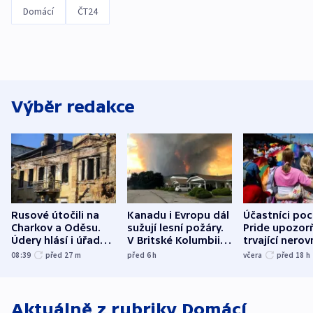
Domácí
ČT24
Výběr redakce
Rusové útočili na
Kanadu i Evropu dál
Účastníci po
Charkov a Oděsu.
sužují lesní požáry.
Pride upozorň
Údery hlásí i úřady v
V Britské Kolumbii
trvající nerov
Bělgorodu
evakuovali tisíce lidí
společensko
08:39
před 27
m
před 6
h
včera
před 18
h
atmosféru
Aktuálně z rubriky
Domácí