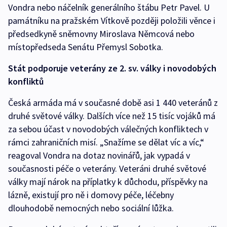
Vondra nebo náčelník generálního štábu Petr Pavel. U
památníku na pražském Vítkově později položili věnce i
předsedkyně sněmovny Miroslava Němcová nebo
místopředseda Senátu Přemysl Sobotka.
Stát podporuje veterány ze 2. sv. války i novodobých
konfliktů
Česká armáda má v současné době asi 1 440 veteránů z
druhé světové války. Dalších více než 15 tisíc vojáků má
za sebou účast v novodobých válečných konfliktech v
rámci zahraničních misí. „Snažíme se dělat víc a víc,“
reagoval Vondra na dotaz novinářů, jak vypadá v
současnosti péče o veterány. Veteráni druhé světové
války mají nárok na příplatky k důchodu, příspěvky na
lázně, existují pro ně i domovy péče, léčebny
dlouhodobě nemocných nebo sociální lůžka.