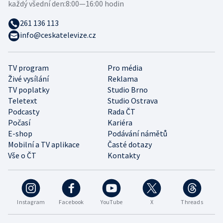
každý všední den:
8:00—16:00 hodin
261 136 113
info@ceskatelevize.cz
TV program
Pro média
Živé vysílání
Reklama
TV poplatky
Studio Brno
Teletext
Studio Ostrava
Podcasty
Rada ČT
Počasí
Kariéra
E-shop
Podávání námětů
Mobilní a TV aplikace
Časté dotazy
Vše o ČT
Kontakty
Instagram
Facebook
YouTube
X
Threads