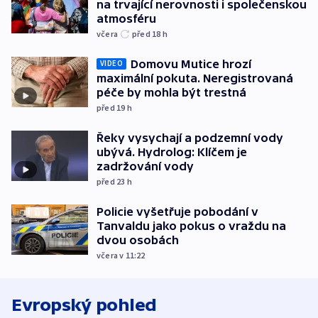
na trvající nerovnosti i společenskou
atmosféru
včera
před 18
h
Domovu Mutice hrozí
VIDEO
maximální pokuta. Neregistrovaná
péče by mohla být trestná
před 19
h
Řeky vysychají a podzemní vody
ubývá. Hydrolog: Klíčem je
zadržování vody
před 23
h
Policie vyšetřuje pobodání v
Tanvaldu jako pokus o vraždu na
dvou osobách
včera v 11:22
Evropský pohled