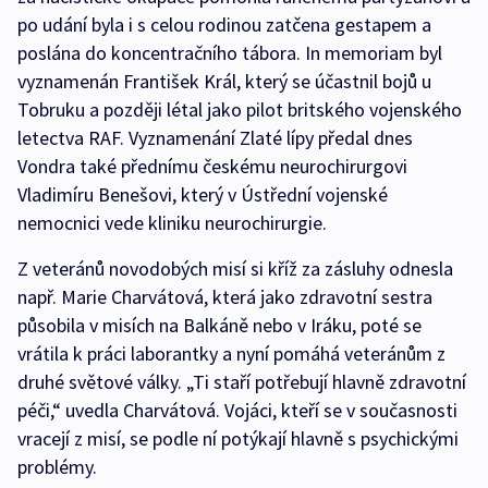
po udání byla i s celou rodinou zatčena gestapem a
poslána do koncentračního tábora. In memoriam byl
vyznamenán František Král, který se účastnil bojů u
Tobruku a později létal jako pilot britského vojenského
letectva RAF. Vyznamenání Zlaté lípy předal dnes
Vondra také přednímu českému neurochirurgovi
Vladimíru Benešovi, který v Ústřední vojenské
nemocnici vede kliniku neurochirurgie.
Z veteránů novodobých misí si kříž za zásluhy odnesla
např. Marie Charvátová, která jako zdravotní sestra
působila v misích na Balkáně nebo v Iráku, poté se
vrátila k práci laborantky a nyní pomáhá veteránům z
druhé světové války. „Ti staří potřebují hlavně zdravotní
péči,“ uvedla Charvátová. Vojáci, kteří se v současnosti
vracejí z misí, se podle ní potýkají hlavně s psychickými
problémy.