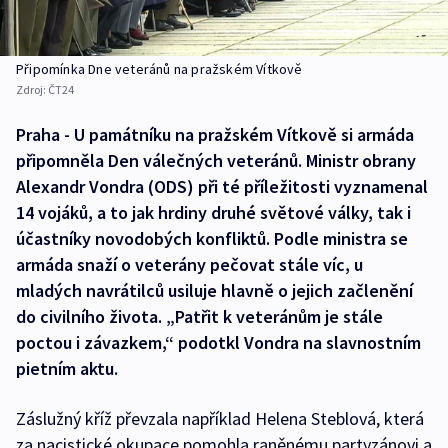
Připomínka Dne veteránů na pražském Vítkově
Zdroj:
ČT24
Praha - U památníku na pražském Vítkově si armáda
připomněla Den válečných veteránů. Ministr obrany
Alexandr Vondra (ODS) při té příležitosti vyznamenal
14 vojáků, a to jak hrdiny druhé světové války, tak i
účastníky novodobých konfliktů. Podle ministra se
armáda snaží o veterány pečovat stále víc, u
mladých navrátilců usiluje hlavně o jejich začlenění
do civilního života. „Patřit k veteránům je stále
poctou i závazkem,“ podotkl Vondra na slavnostním
pietním aktu.
Záslužný kříž převzala například Helena Steblová, která
za nacistické okupace pomohla raněnému partyzánovi a