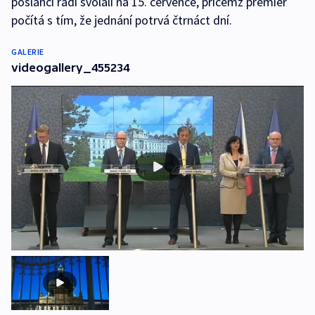
poslanci rádi svolali na 15. července, přičemž premiér
počítá s tím, že jednání potrvá čtrnáct dní.
GALERIE
videogallery_455234