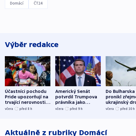
Domácí
ČT24
Výběr redakce
Účastníci pochodu
Americký Senát
Do Bulharska
Pride upozorňují na
potvrdil Trumpova
pronikl zřejm
trvající nerovnosti i
právníka jako
ukrajinský dr
společenskou
ministra
explodoval k
včera
před 8
h
včera
před 9
h
včera
před 10
h
atmosféru
spravedlnosti
od plynovod
Aktuálně z rubriky
Domácí