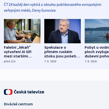
ČT24 každý den vybírá z obsahu publikovaného evropskými
veřejnými médii, členy Eurovize.
Falešní „lékaři“
Spekulace o
Pobyt u vodn
vytvoření AI šíří
přímém ruském
ploch zvyšuje
mezi staršími
útoku jsou pošetilé,
duševní poho
Poláky nebezpečné
míní estonský
ukázala
před 22
h
7. 8. 2026
7. 8. 2026
zdravotní rady
bezpečnostní
mezinárodní 
expert
Divácké centrum