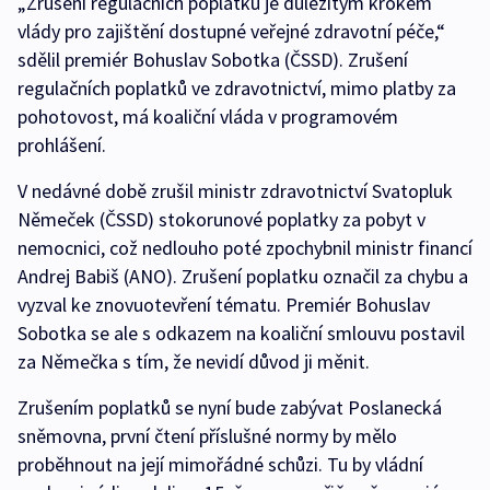
„Zrušení regulačních poplatků je důležitým krokem
vlády pro zajištění dostupné veřejné zdravotní péče,“
sdělil premiér Bohuslav Sobotka (ČSSD). Zrušení
regulačních poplatků ve zdravotnictví, mimo platby za
pohotovost, má koaliční vláda v programovém
prohlášení.
V nedávné době zrušil ministr zdravotnictví Svatopluk
Němeček (ČSSD) stokorunové poplatky za pobyt v
nemocnici, což nedlouho poté zpochybnil ministr financí
Andrej Babiš (ANO). Zrušení poplatku označil za chybu a
vyzval ke znovuotevření tématu. Premiér Bohuslav
Sobotka se ale s odkazem na koaliční smlouvu postavil
za Němečka s tím, že nevidí důvod ji měnit.
Zrušením poplatků se nyní bude zabývat Poslanecká
sněmovna, první čtení příslušné normy by mělo
proběhnout na její mimořádné schůzi. Tu by vládní