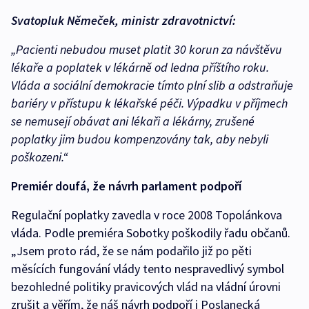
Svatopluk Němeček, ministr zdravotnictví:
„Pacienti nebudou muset platit 30 korun za návštěvu
lékaře a poplatek v lékárně od ledna příštího roku.
Vláda a sociální demokracie tímto plní slib a odstraňuje
bariéry v přístupu k lékařské péči. Výpadku v příjmech
se nemusejí obávat ani lékaři a lékárny, zrušené
poplatky jim budou kompenzovány tak, aby nebyli
poškozeni.“
Premiér doufá, že návrh parlament podpoří
Regulační poplatky zavedla v roce 2008 Topolánkova
vláda. Podle premiéra Sobotky poškodily řadu občanů.
„Jsem proto rád, že se nám podařilo již po pěti
měsících fungování vlády tento nespravedlivý symbol
bezohledné politiky pravicových vlád na vládní úrovni
zrušit a věřím, že náš návrh podpoří i Poslanecká