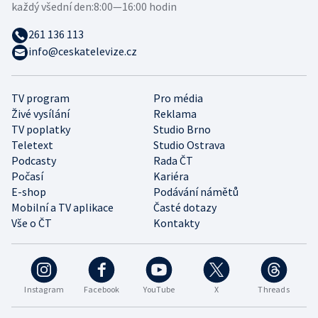
každý všední den:
8:00—16:00 hodin
261 136 113
info@ceskatelevize.cz
TV program
Pro média
Živé vysílání
Reklama
TV poplatky
Studio Brno
Teletext
Studio Ostrava
Podcasty
Rada ČT
Počasí
Kariéra
E-shop
Podávání námětů
Mobilní a TV aplikace
Časté dotazy
Vše o ČT
Kontakty
Instagram
Facebook
YouTube
X
Threads