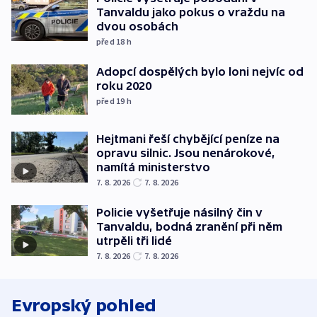
Tanvaldu jako pokus o vraždu na
dvou osobách
před 18
h
Adopcí dospělých bylo loni nejvíc od
roku 2020
před 19
h
Hejtmani řeší chybějící peníze na
opravu silnic. Jsou nenárokové,
namítá ministerstvo
7. 8. 2026
7. 8. 2026
Policie vyšetřuje násilný čin v
Tanvaldu, bodná zranění při něm
utrpěli tři lidé
7. 8. 2026
7. 8. 2026
Evropský pohled