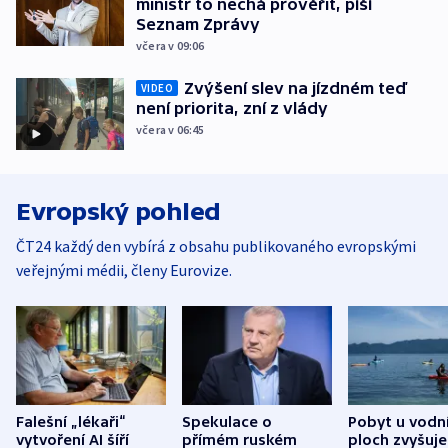
ministr to nechá prověřit, píší
Seznam Zprávy
včera v 09:06
Zvýšení slev na jízdném teď
VIDEO
není priorita, zní z vlády
včera v 06:45
Evropský pohled
ČT24 každý den vybírá z obsahu publikovaného evropskými
veřejnými médii, členy Eurovize.
Falešní „lékaři“
Spekulace o
Pobyt u vodn
vytvoření AI šíří
přímém ruském
ploch zvyšuje