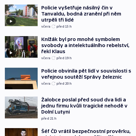
Policie vyšetřuje násilný čin v
Tanvaldu, bodná zranění při něm
utrpěli tři lidé
včera
před 15
h
Knížák byl pro mnohé symbolem
svobody a intelektuálního rebelství,
řekl Klaus
včera
před 19
h
Policie obvinila pět lidí v souvislosti s
veřejnou soutěží Správy železnic
včera
před 20
h
Žalobce poslal před soud dva lidi a
jednu firmu kvůli tragické nehodě v
Dolní Lutyni
před 21
h
Šéf ČD vrátil bezpečnostní prověrku,