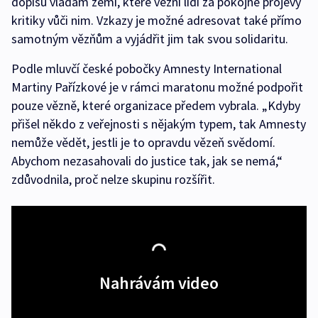
dopisů vládám zemí, které vězní lidi za pokojné projevy
kritiky vůči nim. Vzkazy je možné adresovat také přímo
samotným vězňům a vyjádřit jim tak svou solidaritu.
Podle mluvčí české pobočky Amnesty International
Martiny Pařízkové je v rámci maratonu možné podpořit
pouze vězně, které organizace předem vybrala. „Kdyby
přišel někdo z veřejnosti s nějakým typem, tak Amnesty
nemůže vědět, jestli je to opravdu vězeň svědomí.
Abychom nezasahovali do justice tak, jak se nemá,“
zdůvodnila, proč nelze skupinu rozšířit.
Nahrávám video