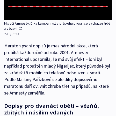
Mluvčí Amnesty: Díky kampani už v průběhu prosince vycházejí lidé
z vězení
Zdroj:
ČT24
Maraton psaní dopisů je mezinárodní akce, která
probíhá každoročně od roku 2001. Amnesty
International upozornila, že má svůj efekt – loni byl
například propuštěn mladý Nigerijec, který původně byl
za krádež tří mobilních telefonů odsouzen k smrti.
Podle Martiny Pařízkové se ale díky dopisovému
maratonu daří ovlivnit zhruba třetinu případů, na které
se Amnesty zaměřila.
Dopisy pro dvanáct obětí – vězňů,
zbitých i násilím vdaných