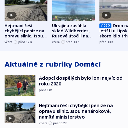
Hejtmani řeší
Ukrajina zasáhla
Dron n
VIDEO
chybějící peníze na
sklad Wildberries,
letišti u Lips
opravu silnic. Jsou
Rusové útočili na
skoro kilo trh
nenárokové, namítá
trh, hasiče či
indicie ukazuj
včera
před 12
h
včera
před 13
h
před 13
h
ministerstvo
stadion
Rusko
Aktuálně z rubriky
Domácí
Adopcí dospělých bylo loni nejvíc od
roku 2020
před 1
m
Hejtmani řeší chybějící peníze na
opravu silnic. Jsou nenárokové,
namítá ministerstvo
včera
před 12
h