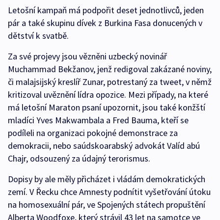
Letošní kampaň má podpořit deset jednotlivců, jeden
pár a také skupinu dívek z Burkina Fasa donucených v
dětství k svatbě.
Za své projevy jsou vězněni uzbecký novinář
Muchammad Bekžanov, jenž redigoval zakázané noviny,
či malajsijský kreslíř Zunar, potrestaný za tweet, v němž
kritizoval uvěznění lídra opozice. Mezi případy, na které
má letošní Maraton psaní upozornit, jsou také konžští
mladíci Yves Makwambala a Fred Bauma, kteří se
podíleli na organizaci pokojné demonstrace za
demokracii, nebo saúdskoarabský advokát Valíd abú
Chajr, odsouzený za údajný terorismus.
Dopisy by ale měly přicházet i vládám demokratických
zemí. V Řecku chce Amnesty podnítit vyšetřování útoku
na homosexuální pár, ve Spojených státech propuštění
Alberta Woodfoxe, který strávil 43 let na samotce ve