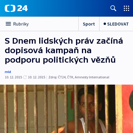
Sport
SLEDOVAT
Rubriky
S Dnem lidských práv začíná
dopisová kampaň na
podporu politických vězňů
mld
10. 12. 2015
10. 12. 2015
|
Zdroj:
ČT24
,
ČTK
,
Amnesty International