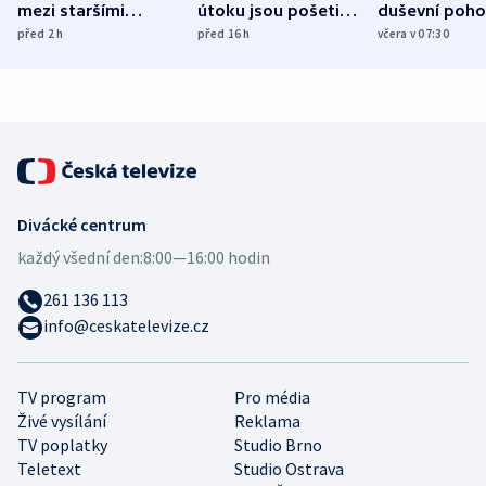
mezi staršími
útoku jsou pošetilé,
duševní poho
Poláky nebezpečné
míní estonský
ukázala
před 2
h
před 16
h
včera v 07:30
zdravotní rady
bezpečnostní
mezinárodní 
expert
Divácké centrum
každý všední den:
8:00—16:00 hodin
261 136 113
info@ceskatelevize.cz
TV program
Pro média
Živé vysílání
Reklama
TV poplatky
Studio Brno
Teletext
Studio Ostrava