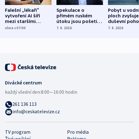
Falešní „lékaři“
Spekulace o
Pobyt u vodn
vytvoření AI šíří
přímém ruském
ploch zvyšuje
mezi staršími
útoku jsou pošetilé,
duševní poho
Poláky nebezpečné
míní estonský
ukázala
včera v 07:00
7. 8. 2026
7. 8. 2026
zdravotní rady
bezpečnostní
mezinárodní 
expert
Divácké centrum
každý všední den:
8:00—16:00 hodin
261 136 113
info@ceskatelevize.cz
TV program
Pro média
Živé vysílání
Reklama