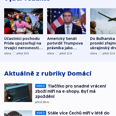
Účastníci pochodu
Americký Senát
Do Bulharska
Pride upozorňují na
potvrdil Trumpova
pronikl zřejm
trvající nerovnosti i
právníka jako
ukrajinský dr
společenskou
ministra
explodoval k
včera
před 10
h
včera
před 11
h
včera
před 12
h
atmosféru
spravedlnosti
od plynovod
Aktuálně z rubriky
Domácí
Tlačítko pro snadné vrácení
VIDEO
zboží míří na e-shopy. Byť má
zpoždění
před 18
m
Stále více Čechů míří v létě do
VIDEO