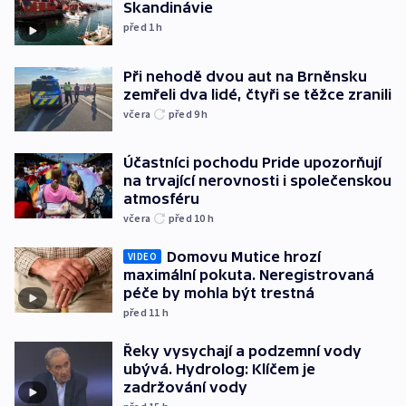
Skandinávie
před 1
h
Při nehodě dvou aut na Brněnsku
zemřeli dva lidé, čtyři se těžce zranili
včera
před 9
h
Účastníci pochodu Pride upozorňují
na trvající nerovnosti i společenskou
atmosféru
včera
před 10
h
Domovu Mutice hrozí
VIDEO
maximální pokuta. Neregistrovaná
péče by mohla být trestná
před 11
h
Řeky vysychají a podzemní vody
ubývá. Hydrolog: Klíčem je
zadržování vody