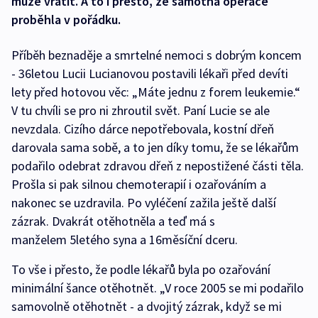
může vrátit. A to i přesto, že samotná operace
proběhla v pořádku.
Příběh beznaděje a smrtelné nemoci s dobrým koncem
- 36letou Lucii Lucianovou postavili lékaři před devíti
lety před hotovou věc: „Máte jednu z forem leukemie.“
V tu chvíli se pro ni zhroutil svět. Paní Lucie se ale
nevzdala. Cizího dárce nepotřebovala, kostní dřeň
darovala sama sobě, a to jen díky tomu, že se lékařům
podařilo odebrat zdravou dřeň z nepostižené části těla.
Prošla si pak silnou chemoterapií i ozařováním a
nakonec se uzdravila. Po vyléčení zažila ještě další
zázrak. Dvakrát otěhotněla a teď má s
manželem 5letého syna a 16měsíční dceru.
To vše i přesto, že podle lékařů byla po ozařování
minimální šance otěhotnět. „V roce 2005 se mi podařilo
samovolně otěhotnět - a dvojitý zázrak, když se mi