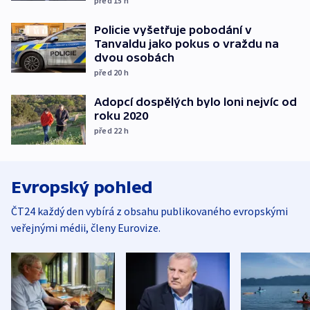
před 15
h
Policie vyšetřuje pobodání v
Tanvaldu jako pokus o vraždu na
dvou osobách
před 20
h
Adopcí dospělých bylo loni nejvíc od
roku 2020
před 22
h
Evropský pohled
ČT24 každý den vybírá z obsahu publikovaného evropskými
veřejnými médii, členy Eurovize.