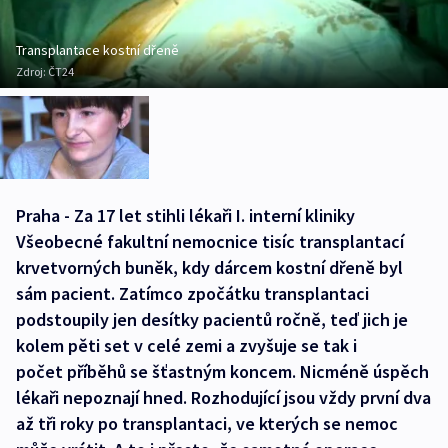
Transplantace kostní dřeně
Zdroj:
ČT24
Praha - Za 17 let stihli lékaři I. interní kliniky
Všeobecné fakultní nemocnice tisíc transplantací
krvetvorných buněk, kdy dárcem kostní dřeně byl
sám pacient. Zatímco zpočátku transplantaci
podstoupily jen desítky pacientů ročně, teď jich je
kolem pěti set v celé zemi a zvyšuje se tak i
počet příběhů se šťastným koncem. Nicméně úspěch
lékaři nepoznají hned. Rozhodující jsou vždy první dva
až tři roky po transplantaci, ve kterých se nemoc