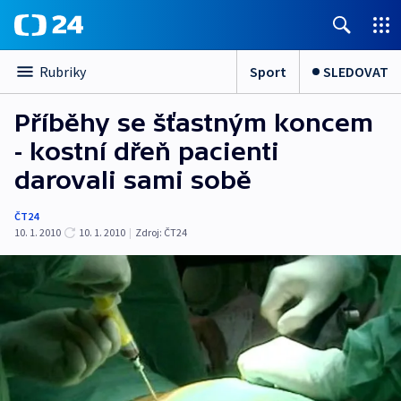
Sport
SLEDOVAT
Rubriky
Příběhy se šťastným koncem
- kostní dřeň pacienti
darovali sami sobě
ČT24
10. 1. 2010
10. 1. 2010
|
Zdroj:
ČT24