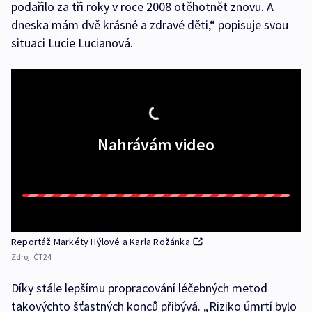
podařilo za tři roky v roce 2008 otěhotnět znovu. A
dneska mám dvě krásné a zdravé děti,“ popisuje svou
situaci Lucie Lucianová.
Nahrávám video
Reportáž Markéty Hýlové a Karla Rožánka
Zdroj:
ČT24
Díky stále lepšímu propracování léčebných metod
takovýchto šťastných konců přibývá. „Riziko úmrtí bylo