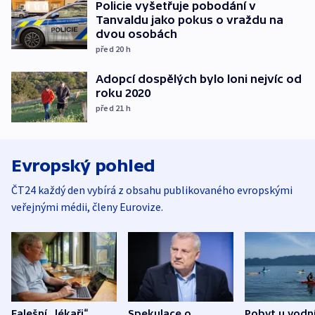
Policie vyšetřuje pobodání v
Tanvaldu jako pokus o vraždu na
dvou osobách
před 20
h
Adopcí dospělých bylo loni nejvíc od
roku 2020
před 21
h
Evropský pohled
ČT24 každý den vybírá z obsahu publikovaného evropskými
veřejnými médii, členy Eurovize.
Falešní „lékaři“
Spekulace o
Pobyt u vodn