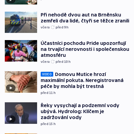
Při nehodě dvou aut na Brněnsku
zemřeli dva lidé, čtyři se těžce zranili
včera
před 9
h
Účastníci pochodu Pride upozorňují
na trvající nerovnosti i společenskou
atmosféru
včera
před 10
h
Domovu Mutice hrozí
VIDEO
maximální pokuta. Neregistrovaná
péče by mohla být trestná
před 11
h
Řeky vysychají a podzemní vody
ubývá. Hydrolog: Klíčem je
zadržování vody
před 15
h