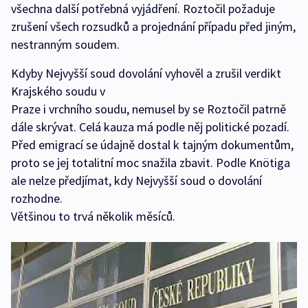
všechna další potřebná vyjádření. Roztočil požaduje
zrušení všech rozsudků a projednání případu před jiným,
nestranným soudem.
Kdyby Nejvyšší soud dovolání vyhověl a zrušil verdikt
Krajského soudu v
Praze i vrchního soudu, nemusel by se Roztočil patrně
dále skrývat. Celá kauza má podle něj politické pozadí.
Před emigrací se údajně dostal k tajným dokumentům,
proto se jej totalitní moc snažila zbavit. Podle Knötiga
ale nelze předjímat, kdy Nejvyšší soud o dovolání
rozhodne.
Většinou to trvá několik měsíců.