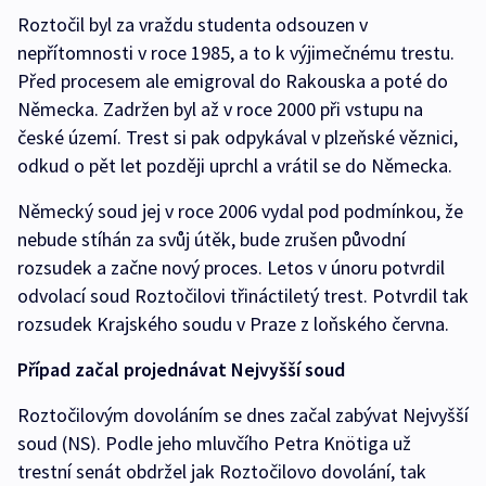
Roztočil byl za vraždu studenta odsouzen v
nepřítomnosti v roce 1985, a to k výjimečnému trestu.
Před procesem ale emigroval do Rakouska a poté do
Německa. Zadržen byl až v roce 2000 při vstupu na
české území. Trest si pak odpykával v plzeňské věznici,
odkud o pět let později uprchl a vrátil se do Německa.
Německý soud jej v roce 2006 vydal pod podmínkou, že
nebude stíhán za svůj útěk, bude zrušen původní
rozsudek a začne nový proces. Letos v únoru potvrdil
odvolací soud Roztočilovi třináctiletý trest. Potvrdil tak
rozsudek Krajského soudu v Praze z loňského června.
Případ začal projednávat Nejvyšší soud
Roztočilovým dovoláním se dnes začal zabývat Nejvyšší
soud (NS). Podle jeho mluvčího Petra Knötiga už
trestní senát obdržel jak Roztočilovo dovolání, tak