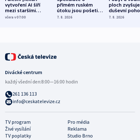
vytvoření AI šíří
přímém ruském
ploch zvyšuje
mezi staršími
útoku jsou pošetilé,
duševní poho
Poláky nebezpečné
míní estonský
ukázala
včera v 07:00
7. 8. 2026
7. 8. 2026
zdravotní rady
bezpečnostní
mezinárodní 
expert
Divácké centrum
každý všední den:
8:00—16:00 hodin
261 136 113
info@ceskatelevize.cz
TV program
Pro média
Živé vysílání
Reklama
TV poplatky
Studio Brno