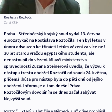
Rostislav Roztočil
Zdroj:
ČT24
Praha - Středočeský krajský soud vydal 13. června
eurozatykač na Rostislava Roztočila. Ten byl letos v
únoru odsouzen ke třinácti letům vězení za více než
30 let starou vraždu egyptského studenta, ale
nenastoupil do vězení. Mluvčí ministerstva
spravedlnosti Zuzana Steinerová uvedla, že výzvu k
nástupu trestu obdržel Roztočil od soudu 24. května,
přičemž lhůta pro nástup byla do pěti dnů od jejího
obdržení. Informuje o tom dnešní Právo.
Roztočilovým dovoláním se dnes začal zabývat
Nejvyšší soud.
Roztočil, který 30 let žije v Německu, už dříve prohlásil,