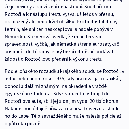
že je nevinný a do vězení nenastoupí. Soud přitom
Roztočila k nástupu trestu vyzval už letos v březnu,
odsouzený ale neobdržel obsílku. Proto dostal druhý
termín, ale ani ten neakceptoval a nadále pobývá v
Německu. Steinerová uvedla, že ministerstvo
spravedlnosti vyčká, jak německá strana eurozatykač
posoudí - do té doby je prý bezpředmětné podávat
žádost o Roztočilovo předání k výkonu trestu.
Podle loňského rozsudku krajského soudu se Roztočil v
lednu nebo únoru roku 1975, kdy pracoval jako taxikář,
dohodl s dalšími známými na okradení a vraždě
egyptského studenta. Když student nastoupil do
Roztočilova auta, zbili jej a on jim vydal 20 tisíc korun.
Nakonec mu údajně přivázali na prsa traverzu a shodili
ho do Labe. Tělo zavražděného muže nalezla policie až
o půl roku později.