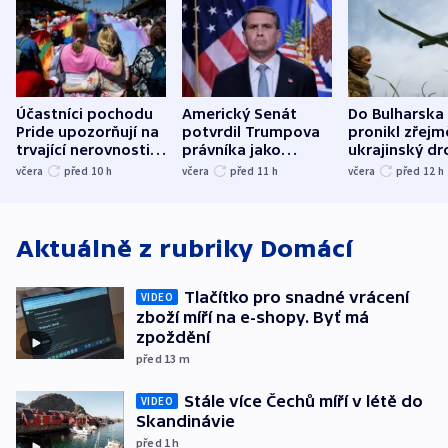
Účastníci pochodu
Americký Senát
Do Bulharska
Pride upozorňují na
potvrdil Trumpova
pronikl zřejm
trvající nerovnosti i
právníka jako
ukrajinský dr
společenskou
ministra
explodoval k
včera
před 10
h
včera
před 11
h
včera
před 12
h
atmosféru
spravedlnosti
od plynovod
Aktuálně z rubriky
Domácí
Tlačítko pro snadné vrácení
VIDEO
zboží míří na e-shopy. Byť má
zpoždění
před 13
m
Stále více Čechů míří v létě do
VIDEO
Skandinávie
před 1
h