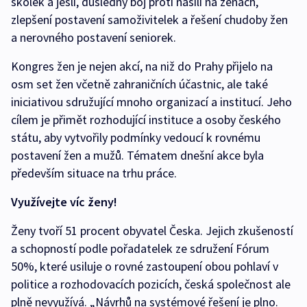
školek a jeslí, důsledný boj proti násilí na ženách,
zlepšení postavení samoživitelek a řešení chudoby žen
a nerovného postavení seniorek.
Kongres žen je nejen akcí, na niž do Prahy přijelo na
osm set žen včetně zahraničních účastnic, ale také
iniciativou sdružující mnoho organizací a institucí. Jeho
cílem je přimět rozhodující instituce a osoby českého
státu, aby vytvořily podmínky vedoucí k rovnému
postavení žen a mužů. Tématem dnešní akce byla
především situace na trhu práce.
Využívejte víc ženy!
Ženy tvoří 51 procent obyvatel Česka. Jejich zkušeností
a schopností podle pořadatelek ze sdružení Fórum
50%, které usiluje o rovné zastoupení obou pohlaví v
politice a rozhodovacích pozicích, česká společnost ale
plně nevyužívá. „Návrhů na systémové řešení je plno.