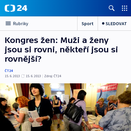
Sport
SLEDOVAT
Rubriky
Kongres žen: Muži a ženy
jsou si rovni, někteří jsou si
rovnější?
ČT24
15. 6. 2013
15. 6. 2013
|
Zdroj:
ČT24