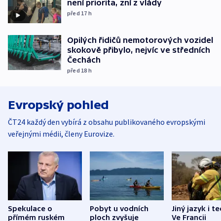
není priorita, zní z vlády
před 17
h
Opilých řidičů nemotorových vozidel
skokově přibylo, nejvíc ve středních
Čechách
před 18
h
Evropský pohled
ČT24 každý den vybírá z obsahu publikovaného evropskými
veřejnými médii, členy Eurovize.
Spekulace o
Pobyt u vodních
Jiný jazyk i t
přímém ruském
ploch zvyšuje
Ve Francii