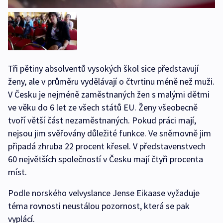
Tři pětiny absolventů vysokých škol sice představují
ženy, ale v průměru vydělávají o čtvrtinu méně než muži.
V Česku je nejméně zaměstnaných žen s malými dětmi
ve věku do 6 let ze všech států EU. Ženy všeobecně
tvoří větší část nezaměstnaných. Pokud práci mají,
nejsou jim svěřovány důležité funkce. Ve sněmovně jim
připadá zhruba 22 procent křesel. V představenstvech
60 největších společností v Česku mají čtyři procenta
míst.
Podle norského velvyslance Jense Eikaase vyžaduje
téma rovnosti neustálou pozornost, která se pak
vyplácí.