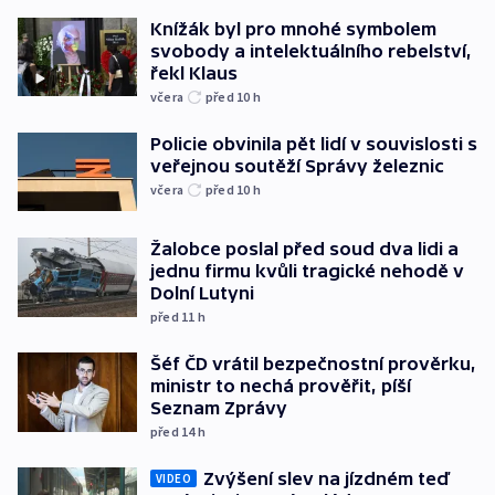
Knížák byl pro mnohé symbolem
svobody a intelektuálního rebelství,
řekl Klaus
včera
před 10
h
Policie obvinila pět lidí v souvislosti s
veřejnou soutěží Správy železnic
včera
před 10
h
Žalobce poslal před soud dva lidi a
jednu firmu kvůli tragické nehodě v
Dolní Lutyni
před 11
h
Šéf ČD vrátil bezpečnostní prověrku,
ministr to nechá prověřit, píší
Seznam Zprávy
před 14
h
Zvýšení slev na jízdném teď
VIDEO