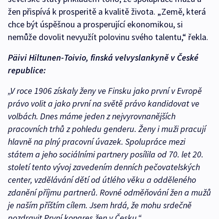
žen přispívá k prosperitě a kvalitě života. „Země, která
chce být úspěšnou a prosperující ekonomikou, si
nemůže dovolit nevyužít polovinu svého talentu,“ řekla.
Päivi Hiltunen-Toivio, finská velvyslankyně v České
republice:
„V roce 1906 získaly ženy ve Finsku jako první v Evropě
právo volit a jako první na světě právo kandidovat ve
volbách. Dnes máme jeden z nejvyrovnanějších
pracovních trhů z pohledu genderu. Ženy i muži pracují
hlavně na plný pracovní úvazek. Spolupráce mezi
státem a jeho sociálními partnery posílila od 70. let 20.
století tento vývoj zavedením denních pečovatelských
center, vzdělávání dětí od útlého věku a odděleného
zdanění příjmu partnerů. Rovné odměňování žen a mužů
je naším příštím cílem. Jsem hrdá, že mohu srdečně
pozdravit První kongres žen v Česku.“