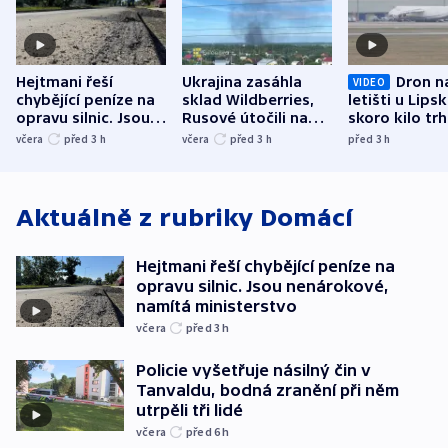
Hejtmani řeší
Ukrajina zasáhla
Dron n
VIDEO
chybějící peníze na
sklad Wildberries,
letišti u Lips
opravu silnic. Jsou
Rusové útočili na
skoro kilo trh
nenárokové, namítá
trh, hasiče či
indicie ukazuj
včera
před 3
h
včera
před 3
h
před 3
h
ministerstvo
stadion
Rusko
Aktuálně z rubriky
Domácí
Hejtmani řeší chybějící peníze na
opravu silnic. Jsou nenárokové,
namítá ministerstvo
včera
před 3
h
Policie vyšetřuje násilný čin v
Tanvaldu, bodná zranění při něm
utrpěli tři lidé
včera
před 6
h