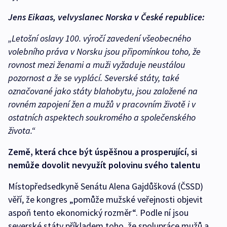
Jens Eikaas, velvyslanec Norska v České republice:
„Letošní oslavy 100. výročí zavedení všeobecného
volebního práva v Norsku jsou připomínkou toho, že
rovnost mezi ženami a muži vyžaduje neustálou
pozornost a že se vyplácí. Severské státy, také
označované jako státy blahobytu, jsou založené na
rovném zapojení žen a mužů v pracovním životě i v
ostatních aspektech soukromého a společenského
života.“
Země, která chce být úspěšnou a prosperující, si
nemůže dovolit nevyužít polovinu svého talentu
Místopředsedkyně Senátu Alena Gajdůšková (ČSSD)
věří, že kongres „pomůže mužské veřejnosti objevit
aspoň tento ekonomický rozměr“. Podle ní jsou
severské státy příkladem toho, že spolupráce mužů a