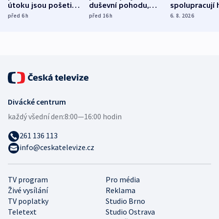
útoku jsou pošetilé,
duševní pohodu,
spolupracují h
míní estonský
ukázala
různých zemí
před 6
h
před 16
h
6. 8. 2026
bezpečnostní
mezinárodní studie
expert
Divácké centrum
každý všední den:
8:00—16:00 hodin
261 136 113
info@ceskatelevize.cz
TV program
Pro média
Živé vysílání
Reklama
TV poplatky
Studio Brno
Teletext
Studio Ostrava