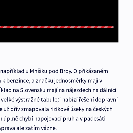
u například u Mníšku pod Brdy. O přikázaném
n k benzince, a značku jednosměrky mají v
íklad na Slovensku mají na nájezdech na dálnici
elké výstražné tabule,“ nabízí řešení dopravní
ie už dřív zmapovala rizikové úseky na českých
h úplně chybí napojovací pruh a v padesáti
Náprava ale zatím vázne.