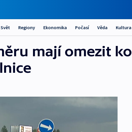
Svět
Regiony
Ekonomika
Počasí
Věda
Kultura
měru mají omezit ko
lnice