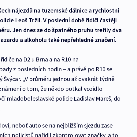
šech nájezdů na tuzemské dálnice a rychlostní
olicie Leoš Tržil. V poslední době řidiči častěji
měru. Jen dnes se do špatného pruhu trefily dva
hazardu a alkoholu také nepřehledné značení.
 řidiče na D2 u Brna a na R10 na
pady z posledních hodin – a právě po R10 se
ný Švýcar. „V průměru jednou až dvakrát týdně
 oznámení o tom, že někdo potkal vozidlo
včí mladoboleslavské policie Ladislav Mareš, do
.
doví, neboť auto se na nejbližším sjezdu zase
ních policistů nařídil zkontrolovat značky, a to