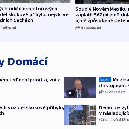
lých řidičů nemotorových
Soud v Novém Mexiku n
del skokově přibylo, nejvíc ve
zaplatit 567 milionů dol
edních Čechách
újmě způsobené děte
2
hodinami
před 3
hodinami
ky
Domácí
ém teď není priorita, zní z
Meziná
VIDEO
dostupným, 
před 12
hodinami
ch vozidel skokově přibylo,
Demolice vyh
ch
v následujíc
včera
před 15
h