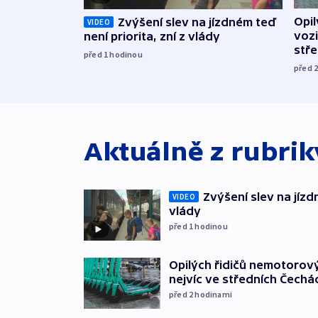
Opi
Zvýšení slev na jízdném teď
VIDEO
vozi
není priorita, zní z vlády
stř
před 1
hodinou
před 
Aktuálně z rubri
Zvýšení slev na jízdn
VIDEO
vlády
před 1
hodinou
Opilých řidičů nemotorový
nejvíc ve středních Čechá
před 2
hodinami