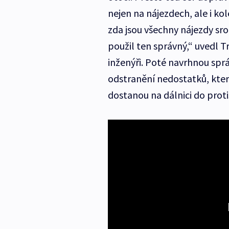
nejen na nájezdech, ale i ko
zda jsou všechny nájezdy sro
použil ten správný,“ uvedl T
inženýři. Poté navrhnou spr
odstranění nedostatků, které
dostanou na dálnici do prot