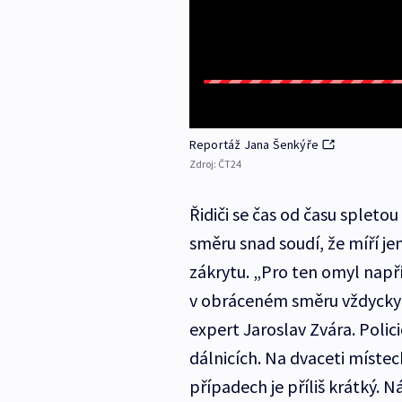
Reportáž Jana Šenkýře
Zdroj:
ČT24
Řidiči se čas od času spleto
směru snad soudí, že míří je
zákrytu. „Pro ten omyl např
v obráceném směru vždycky v
expert Jaroslav Zvára. Polic
dálnicích. Na dvaceti místec
případech je příliš krátký. 