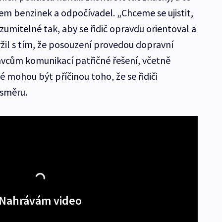
lem benzinek a odpočívadel. „Chceme se ujistit,
zumitelné tak, aby se řidič opravdu orientoval a
ržil s tím, že posouzení provedou dopravní
ávcům komunikací patřičné řešení, včetně
 mohou být příčinou toho, že se řidiči
isměru.
Nahrávám video