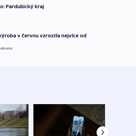
o: Pardubický kraj
ýroba v červnu vzrostla nejvíce od
odinami