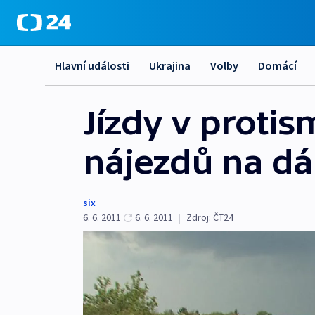
Hlavní události
Ukrajina
Volby
Domácí
Jízdy v protis
nájezdů na dá
six
6. 6. 2011
6. 6. 2011
|
Zdroj:
ČT24