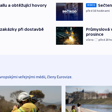
allu a obtěžující hovory
Sečten
VIDEO
před 16
hodinami
o zakázky při dostavbě
Průmyslová v
prosince
včera
před 20
h
vropskými veřejnými médii, členy Eurovize.