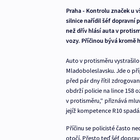
Praha - Kontrolu značek u v
silnice nařídil šéf dopravní p
než dřív hlásí auta v protis
vozy. Příčinou bývá kromě 
Auto v protisměru vystrašilo
Mladoboleslavsku. Jde o pří
před pár dny řítil zdrogova
obdrží policie na lince 158
v protisměru,“ přiznává mlu
jejíž kompetence R10 spadá
Příčinu se policisté často ne
otočí. Přesto teď šéf doprav