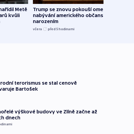
ařídil Metě
Trump se znovu pokouší omezit
Veden
arů kvůli
nabývání amerického občanství
podpo
m
narozením
bojk
včera
před 5
hodinami
včera
rodní terorismus se stal cenově
varuje Bartošek
ořelé výškové budovy ve Zlíně začne až
ích dnech
odinami