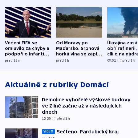
Vedení FIFA se
Od Moravy po
Ukrajina zasá
omluvilo za chyby a
Maďarsko. Srpnová
obří rafinerii
podpořilo Infantina.
horká vlna se zapíše
cílilo na nádra
UEFA trvá na
do dějin
autobus
před 26
m
před 1
h
08:52
před 1
h
bojkotu
klimatologie
Aktuálně z rubriky
Domácí
Demolice vyhořelé výškové budovy
ve Zlíně začne až v následujících
dnech
12:29
před 1
h
Sečteno: Pardubický kraj
VIDEO