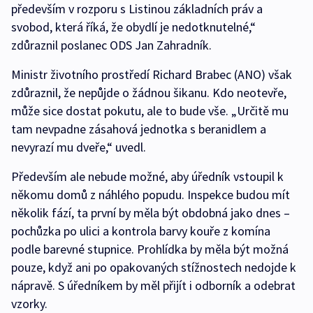
především v rozporu s Listinou základních práv a
svobod, která říká, že obydlí je nedotknutelné,“
zdůraznil poslanec ODS Jan Zahradník.
Ministr životního prostředí Richard Brabec (ANO) však
zdůraznil, že nepůjde o žádnou šikanu. Kdo neotevře,
může sice dostat pokutu, ale to bude vše. „Určitě mu
tam nevpadne zásahová jednotka s beranidlem a
nevyrazí mu dveře,“ uvedl.
Především ale nebude možné, aby úředník vstoupil k
někomu domů z náhlého popudu. Inspekce budou mít
několik fází, ta první by měla být obdobná jako dnes –
pochůzka po ulici a kontrola barvy kouře z komína
podle barevné stupnice. Prohlídka by měla být možná
pouze, když ani po opakovaných stížnostech nedojde k
nápravě. S úředníkem by měl přijít i odborník a odebrat
vzorky.