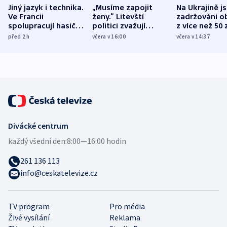
Jiný jazyk i technika.
„Musíme zapojit
Na Ukrajině j
Ve Francii
ženy.“ Litevští
zadržováni o
spolupracují hasiči z
politici zvažují
z více než 50 
různých zemí
dohodu o
Bojovali na s
před 2
h
včera v 16:00
včera v 14:37
demografii
Ruska
Divácké centrum
každý všední den:
8:00—16:00 hodin
261 136 113
info@ceskatelevize.cz
TV program
Pro média
Živé vysílání
Reklama