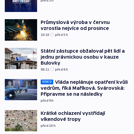
před 2
h
Průmyslová výroba v červnu
vzrostla nejvíce od prosince
10:10
před 5
h
Státní zástupce obžaloval pět lidí a
jednu právnickou osobu v kauze
Bulovky
06:11
před 6
h
Vláda neplánuje opatření kvůli
VIDEO
vedrům, říká Maříková. Svárovská:
Připravme se na následky
před 9
h
Krátké ochlazení vystřídají
víkendové tropy
před 10
h