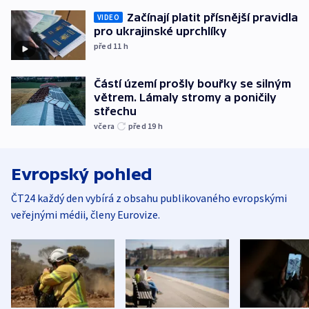
Začínají platit přísnější pravidla
VIDEO
pro ukrajinské uprchlíky
před 11
h
Částí území prošly bouřky se silným
větrem. Lámaly stromy a poničily
střechu
včera
před 19
h
Evropský pohled
ČT24 každý den vybírá z obsahu publikovaného evropskými
veřejnými médii, členy Eurovize.