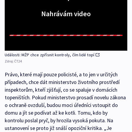
Nahrávám video
Události: MŽP chce zpřísnit kontroly, čím lidé topí
Zdroj:
ČT24
Právo, které mají pouze policisté, a to jen v určitých
případech, chce dát ministerstvo životního prostředí
inspektorům, kteří zjišťují, co se spaluje v domácích
topeništích. Pokud ministerstvo prosadí novelu zákona
o ochraně ovzduší, budou moci úředníci vstoupit do
domu a jít se podívat až ke kotli. Tomu, kdo by
kontrolu poslal pryč, by hrozila vysoká pokuta. Na
ustanovení se proto již snáší opoziční kritika. „Je