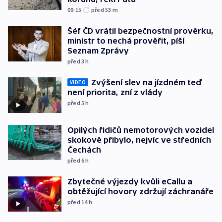
09:15
před 53
m
Šéf ČD vrátil bezpečnostní prověrku,
ministr to nechá prověřit, píší
Seznam Zprávy
před 3
h
Zvýšení slev na jízdném teď
VIDEO
není priorita, zní z vlády
před 5
h
Opilých řidičů nemotorových vozidel
skokově přibylo, nejvíc ve středních
Čechách
před 6
h
Zbytečné výjezdy kvůli eCallu a
obtěžující hovory zdržují záchranáře
před 14
h