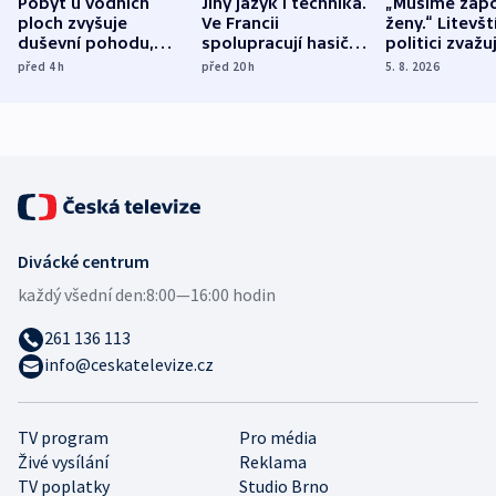
Pobyt u vodních
Jiný jazyk i technika.
„Musíme zapo
ploch zvyšuje
Ve Francii
ženy.“ Litevšt
duševní pohodu,
spolupracují hasiči z
politici zvažuj
ukázala
různých zemí
dohodu o
před 4
h
před 20
h
5. 8. 2026
mezinárodní studie
demografii
Divácké centrum
každý všední den:
8:00—16:00 hodin
261 136 113
info@ceskatelevize.cz
TV program
Pro média
Živé vysílání
Reklama
TV poplatky
Studio Brno