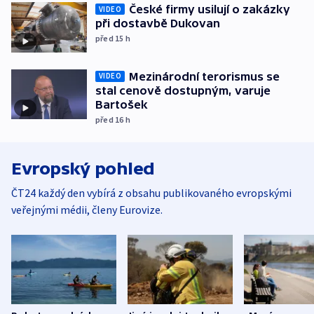
České firmy usilují o zakázky
VIDEO
při dostavbě Dukovan
před 15
h
Mezinárodní terorismus se
VIDEO
stal cenově dostupným, varuje
Bartošek
před 16
h
Evropský pohled
ČT24 každý den vybírá z obsahu publikovaného evropskými
veřejnými médii, členy Eurovize.