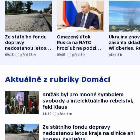
Ze státního fondu
Omezený útok
Ukrajina zno
dopravy
Ruska na NATO
zasáhla skla
nedostanou letos
hrozí už na podzim,
Wildberies. 
kraje na silnice ani
varují tajné služby
útočili v Cha
09:15
před 53
m
09:05
před 3
h
před 3
h
korunu, řekl Půta
USA
oblasti
Aktuálně z rubriky
Domácí
Knížák byl pro mnohé symbolem
svobody a intelektuálního rebelství,
řekl Klaus
11:30
před 1
m
Ze státního fondu dopravy
nedostanou letos kraje na silnice ani
korunu, řekl Půta