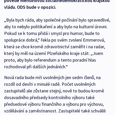
povede menšinovou sociálnědemokratickou krajskou
vládu. ODS bude v opozici.
„Byla bych ráda, aby společné počínání bylo spravedlivé,
aby to nebylo politikaření a aby bylo na kulturní úrovni.
Pokud se k tomu přidá i smysl pro humor, bude to
spolupráce dobrá,“ řekla po svém zvolení Emmerová,
která se chce kromě zdravotnictví zaměřit i na radar,
který by měl na území Plzeňského kraje stát: „Jsem
proto, aby bylo referendum a tento poradní hlas
rozhodoval při dalších jednáních.“
Nová rada bude mít uvolněných jen sedm členů, na
rozdíl od devíti v minulé radě. Počet uvolněných
zastupitelů ale zůstane stejný, nově to budou kromě
dosavadního předsedy kontrolního výboru také
předsedové výboru finančního a výboru pro výchovu,
vzdělávání a zaměstnanost. Zastupitelé také schválili