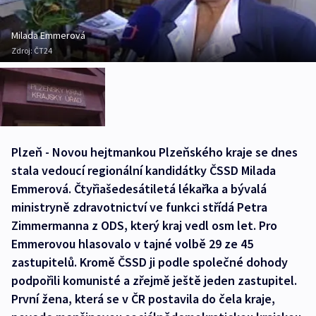
Milada Emmerová
Zdroj:
ČT24
Plzeň - Novou hejtmankou Plzeňského kraje se dnes
stala vedoucí regionální kandidátky ČSSD Milada
Emmerová. Čtyřiašedesátiletá lékařka a bývalá
ministryně zdravotnictví ve funkci střídá Petra
Zimmermanna z ODS, který kraj vedl osm let. Pro
Emmerovou hlasovalo v tajné volbě 29 ze 45
zastupitelů. Kromě ČSSD ji podle společné dohody
podpořili komunisté a zřejmě ještě jeden zastupitel.
První žena, která se v ČR postavila do čela kraje,