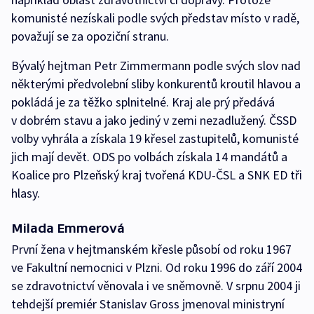
komunisté nezískali podle svých představ místo v radě,
považují se za opoziční stranu.
Bývalý hejtman Petr Zimmermann podle svých slov nad
některými předvolební sliby konkurentů kroutil hlavou a
pokládá je za těžko splnitelné. Kraj ale prý předává
v dobrém stavu a jako jediný v zemi nezadlužený. ČSSD
volby vyhrála a získala 19 křesel zastupitelů, komunisté
jich mají devět. ODS po volbách získala 14 mandátů a
Koalice pro Plzeňský kraj tvořená KDU-ČSL a SNK ED tři
hlasy.
Milada Emmerová
První žena v hejtmanském křesle působí od roku 1967
ve Fakultní nemocnici v Plzni. Od roku 1996 do září 2004
se zdravotnictví věnovala i ve sněmovně. V srpnu 2004 ji
tehdejší premiér Stanislav Gross jmenoval ministryní