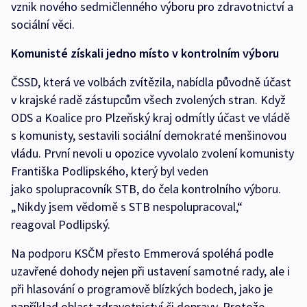
vznik nového sedmičlenného výboru pro zdravotnictví a
sociální věci.
Komunisté získali jedno místo v kontrolním výboru
ČSSD, která ve volbách zvítězila, nabídla původně účast
v krajské radě zástupcům všech zvolených stran. Když
ODS a Koalice pro Plzeňský kraj odmítly účast ve vládě
s komunisty, sestavili sociální demokraté menšinovou
vládu. První nevoli u opozice vyvolalo zvolení komunisty
Františka Podlipského, který byl veden
jako spolupracovník STB, do čela kontrolního výboru.
„Nikdy jsem vědomě s STB nespolupracoval,“
reagoval Podlipský.
Na podporu KSČM přesto Emmerová spoléhá podle
uzavřené dohody nejen při ustavení samotné rady, ale i
při hlasování o programově blízkých bodech, jako je
například oblast zdravotnictví či dopravy. Protože