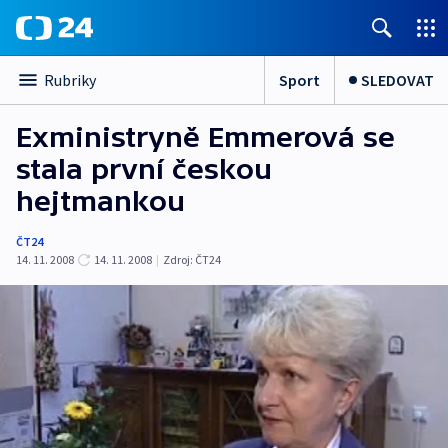
Sport
SLEDOVAT
Rubriky
Exministryně Emmerová se
stala první českou
hejtmankou
ČT24
14. 11. 2008
14. 11. 2008
|
Zdroj:
ČT24