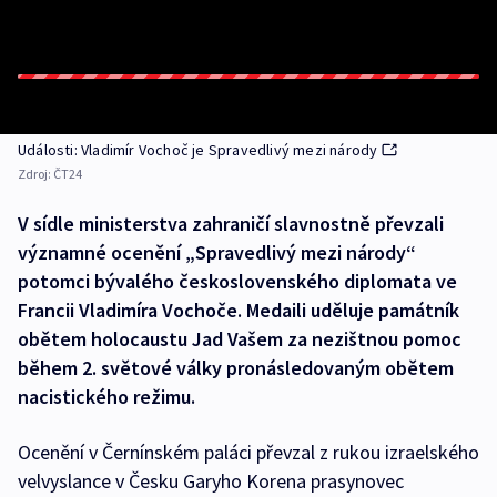
Události: Vladimír Vochoč je Spravedlivý mezi národy
Zdroj:
ČT24
V sídle ministerstva zahraničí slavnostně převzali
významné ocenění „Spravedlivý mezi národy“
potomci bývalého československého diplomata ve
Francii Vladimíra Vochoče. Medaili uděluje památník
obětem holocaustu Jad Vašem za nezištnou pomoc
během 2. světové války pronásledovaným obětem
nacistického režimu.
Ocenění v Černínském paláci převzal z rukou izraelského
velvyslance v Česku Garyho Korena prasynovec