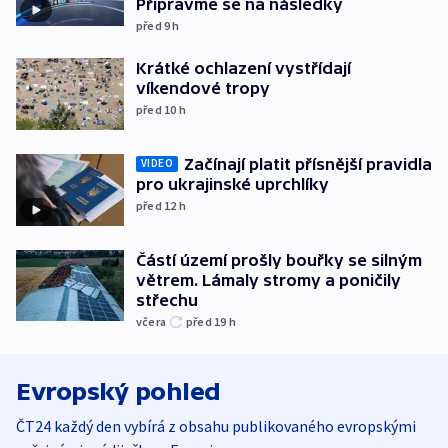
Připravme se na následky
před 9
h
Krátké ochlazení vystřídají
víkendové tropy
před 10
h
Začínají platit přísnější pravidla
VIDEO
pro ukrajinské uprchlíky
před 12
h
Částí území prošly bouřky se silným
větrem. Lámaly stromy a poničily
střechu
včera
před 19
h
Evropský pohled
ČT24 každý den vybírá z obsahu publikovaného evropskými