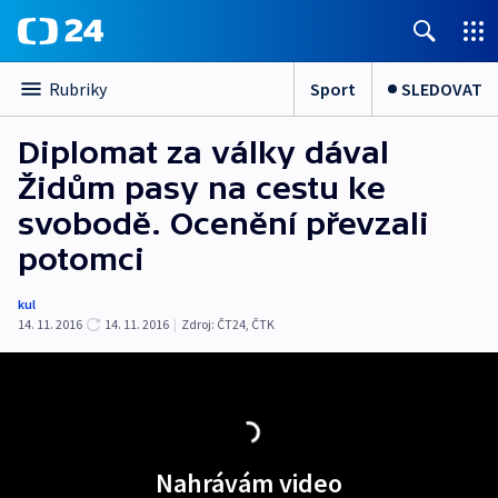
Sport
SLEDOVAT
Rubriky
Diplomat za války dával
Židům pasy na cestu ke
svobodě. Ocenění převzali
potomci
kul
14. 11. 2016
14. 11. 2016
|
Zdroj:
ČT24, ČTK
Nahrávám video