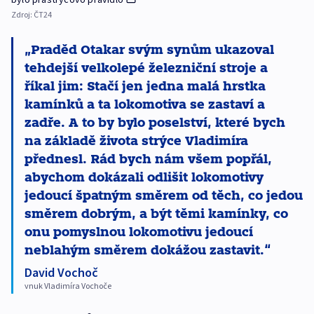
Zdroj:
ČT24
Praděd Otakar svým synům ukazoval
tehdejší velkolepé železniční stroje a
říkal jim: Stačí jen jedna malá hrstka
kamínků a ta lokomotiva se zastaví a
zadře. A to by bylo poselství, které bych
na základě života strýce Vladimíra
přednesl. Rád bych nám všem popřál,
abychom dokázali odlišit lokomotivy
jedoucí špatným směrem od těch, co jedou
směrem dobrým, a být těmi kamínky, co
onu pomyslnou lokomotivu jedoucí
neblahým směrem dokážou zastavit.
David Vochoč
vnuk Vladimíra Vochoče