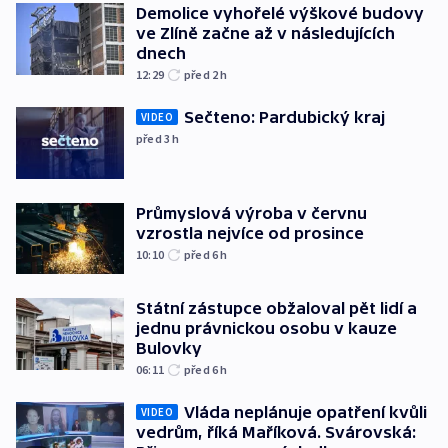
Demolice vyhořelé výškové budovy
ve Zlíně začne až v následujících
dnech
12:29
před 2
h
Sečteno: Pardubický kraj
VIDEO
před 3
h
Průmyslová výroba v červnu
vzrostla nejvíce od prosince
10:10
před 6
h
Státní zástupce obžaloval pět lidí a
jednu právnickou osobu v kauze
Bulovky
06:11
před 6
h
Vláda neplánuje opatření kvůli
VIDEO
vedrům, říká Maříková. Svárovská: