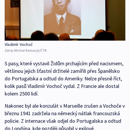
Vladimír Vochoč
Zdroj:
Michal Kamaryt/ČTK
S pasy, které vystavil Židům prchajícím před nacismem,
většinou jejich šťastní držitelé zamířili přes Španělsko
do Portugalska a odtud do Ameriky. Nelze přesně říct,
kolik pasů Vladimír Vochoč vydal. Z Francie ale dostal
kolem 2500 lidí.
Nakonec byl ale konzulát v Marseille zrušen a Vochoče v
březnu 1941 zadržela na německý nátlak francouzská
policie. Z internace však odjel do Portugalska a odtud
do Londýna, kde později působil v exilové