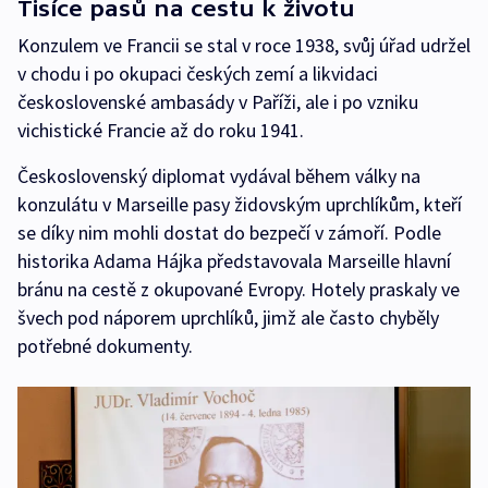
Tisíce pasů na cestu k životu
Konzulem ve Francii se stal v roce 1938, svůj úřad udržel
v chodu i po okupaci českých zemí a likvidaci
československé ambasády v Paříži, ale i po vzniku
vichistické Francie až do roku 1941.
Československý diplomat vydával během války na
konzulátu v Marseille pasy židovským uprchlíkům, kteří
se díky nim mohli dostat do bezpečí v zámoří. Podle
historika Adama Hájka představovala Marseille hlavní
bránu na cestě z okupované Evropy. Hotely praskaly ve
švech pod náporem uprchlíků, jimž ale často chyběly
potřebné dokumenty.