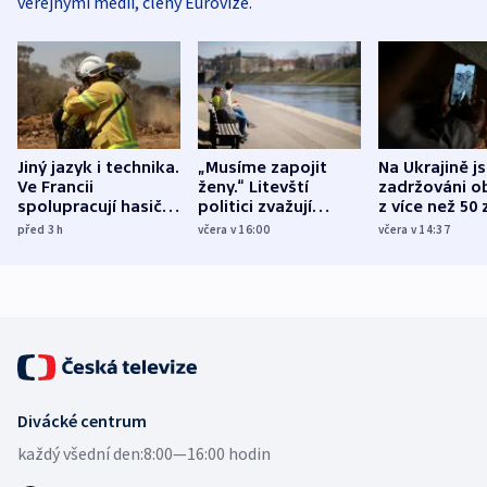
veřejnými médii, členy Eurovize.
Jiný jazyk i technika.
„Musíme zapojit
Na Ukrajině j
Ve Francii
ženy.“ Litevští
zadržováni o
spolupracují hasiči z
politici zvažují
z více než 50 
různých zemí
dohodu o
Bojovali na s
před 3
h
včera v 16:00
včera v 14:37
demografii
Ruska
Divácké centrum
každý všední den:
8:00—16:00 hodin