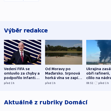
Výběr redakce
Vedení FIFA se
Od Moravy po
Ukrajina zasá
omluvilo za chyby a
Maďarsko. Srpnová
obří rafinerii
podpořilo Infantina.
horká vlna se zapíše
cílilo na nádra
UEFA trvá na
do dějin
autobus
před 1
h
před 1
h
08:52
před 1
h
bojkotu
klimatologie
Aktuálně z rubriky
Domácí