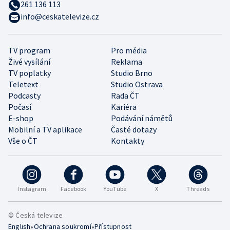
261 136 113
info@ceskatelevize.cz
TV program
Pro média
Živé vysílání
Reklama
TV poplatky
Studio Brno
Teletext
Studio Ostrava
Podcasty
Rada ČT
Počasí
Kariéra
E-shop
Podávání námětů
Mobilní a TV aplikace
Časté dotazy
Vše o ČT
Kontakty
Instagram
Facebook
YouTube
X
Threads
© Česká televize
•
•
English
Ochrana soukromí
Přístupnost