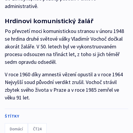
administrativě.
Hrdinovi komunistický žalář
Po převzetí moci komunistickou stranou v únoru 1948
se hrdina druhé světové války Vladimír Vochoč dočkal
akorát žaláře. V 50. letech byl ve vykonstruovaném
procesu odsouzen na třináct let, z toho si jich téměř
sedm opravdu odseděl.
V roce 1960 díky amnestii vězení opustil a v roce 1964
Nejvyšší soud původní verdikt zrušil. Vochoč strávil
zbytek svého života v Praze a v roce 1985 zemřel ve
věku 91 let.
ŠTÍTKY
Domácí
ČT24